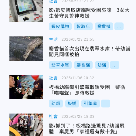
社會
2026/06/10 21:22
影/蝦皮智取店貓咪受困哀嚎 3女大
生苦守員警神救援
蝦皮購物
智取店
繳費機
...
生活
2026/05/23 21:55
麝香貓首次出現在翡翠水庫！帶幼貓
閒晃同框被拍
翡翠水庫
麝香貓
幼貓
...
社會
2025/11/06 20:32
板橋幼貓鑽引擎蓋取暖受困 警循
「喵喵聲」即時救援
幼貓
板橋
引擎蓋
...
社會
2025/02/28 18:33
影/抓到了！板橋路邊驚見7幼貓屍
體 棄屍男「家裡還有數十隻」