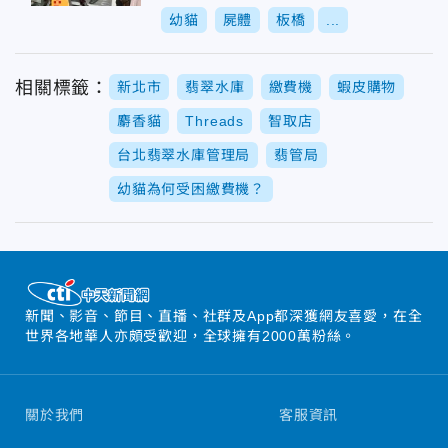
幼貓
屍體
板橋
...
相關標籤：
新北市
翡翠水庫
繳費機
蝦皮購物
麝香貓
Threads
智取店
台北翡翠水庫管理局
翡管局
幼貓為何受困繳費機？
新聞、影音、節目、直播、社群及App都深獲網友喜愛，在全
世界各地華人亦頗受歡迎，全球擁有2000萬粉絲。
關於我們
客服資訊