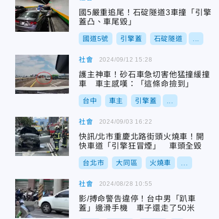
國5嚴重追尾！石碇隧道3車撞「引擎
蓋凸、車尾毀」
國道5號
引擎蓋
石碇隧道
...
社會
2024/09/12 15:28
護主神車！砂石車急切害他猛撞緩撞
車 車主感嘆：「這條命撿到」
台中
車主
引擎蓋
...
社會
2024/09/03 16:22
快訊/北市重慶北路街頭火燒車！開
快車道「引擎狂冒煙」 車頭全毀
台北市
大同區
火燒車
...
社會
2024/08/28 10:55
影/搏命警告違停！台中男「趴車
蓋」邊滑手機 車子還走了50米