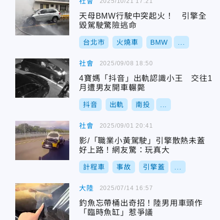
社會
2025/10/21 17:21
天母BMW行駛中突起火！ 引擎全
毀駕駛驚險逃命
台北市
火燒車
BMW
...
社會
2025/09/08 18:50
4寶媽「抖音」出軌認識小王 交往1
月遭男友開車輾斃
抖音
出軌
南投
...
社會
2025/09/01 20:41
影/「職業小黃駕駛」引擎散熱未蓋
好上路！網友驚：玩真大
計程車
事故
引擎蓋
...
大陸
2025/07/14 16:57
釣魚忘帶桶出奇招！陸男用車頭作
「臨時魚缸」惹爭議