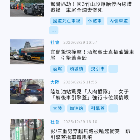
鴛鴦遇劫！國3竹山段爆胎停內線遭
追撞 車尾全爛妻慘死
國道死亡車禍
休旅車
內側車道
...
社會
2026/03/29 16:57
宜蘭驚悚撞擊！酒駕賓士直插油罐車
尾 引擎蓋全毀
酒駕
頭城鎮
曳引車
...
大陸
2026/02/25 11:55
陸加油站驚見「人肉插隊」！女子
「躺後車引擎蓋」強行卡位網傻眼
大陸
加油站
引擎蓋
...
社會
2025/12/29 16:10
影/三重男穿越馬路被嗆起衝突 趴
引擎蓋擋車遭甩飛