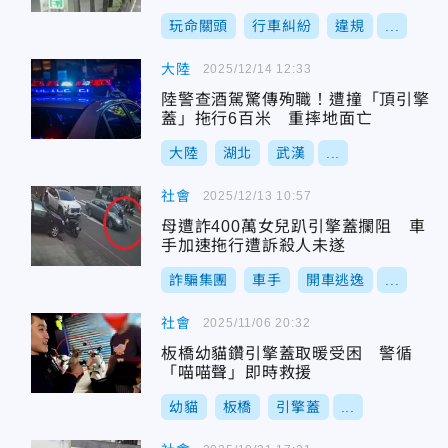
玩命關頭
行車糾紛
違規
...
大陸
2025/12/14 12:33
陸警查酒駕驚傳殉職！遭撞「頂引擎
蓋」拖行6百米 重摔地面亡
大陸
湖北
武漢
...
社會
2025/12/13 10:57
母遭詐400萬女兒趴引擎蓋攔阻 車
手加速拖行遭訴殺人未遂
詐騙集團
車手
開車逃逸
...
社會
2025/11/06 20:32
板橋幼貓鑽引擎蓋取暖受困 警循
「喵喵聲」即時救援
幼貓
板橋
引擎蓋
...