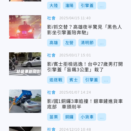
大陸
瀋陽
引擎蓋
...
社會
2025/04/15 11:40
影/抓交替？高雄夜半驚見「黑色人
影坐引擎蓋陪奔馳」
高雄
左營
清明節
...
社會
2025/03/17 15:01
影/賓士拒檢逃逸！台中27歲男打開
引擎蓋「盲飆3公里」栽了
追逐戰
賓士
引擎蓋
...
社會
2025/01/07 14:24
影/國1銅鑼3車追撞！銀車鏟進貨車
底部 車頭削半
苗栗
銅鑼
小貨車
...
社會
2024/12/10 10:48