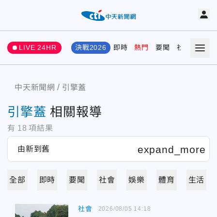
LIVE 24HR
決戰2026
即時
熱門
要聞
社會
娛樂
中天新聞網
引擎蓋
引擎蓋
相關報導
有
18
項結果
全部
即時
要聞
社會
娛樂
體育
生活
社會
2026/08/05 14:18