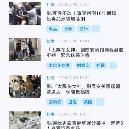
社會
2026/06/05 21:09
影/死性不改！毒販判刑10年通緝
設毒品分裝場落網
毒品
毒販
通緝
...
社會
2026/06/05 14:41
「太陽花女神」劉喬安偵訊過程身體
不適 緊急送醫治療
太陽花女神
劉喬安
送醫
...
社會
2026/06/04 19:39
影/「太陽花女神」劉喬安美國落網
遭遣返 晚間抵桃機
劉喬安
遣返
美國
...
社會
2026/06/03 18:15
影/通緝男設喪屍菸彈分裝場 警逮3
人查獲巨量毒品