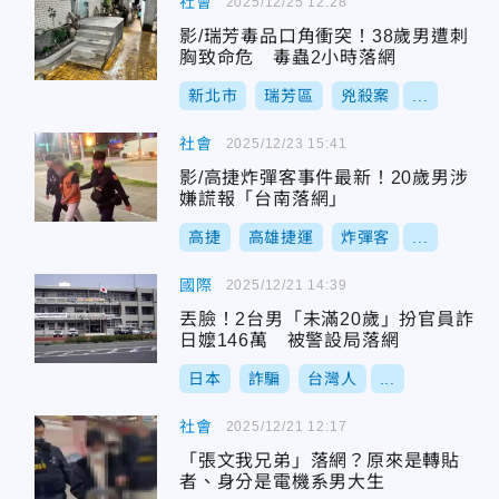
社會
2025/12/25 12:28
影/瑞芳毒品口角衝突！38歲男遭刺
胸致命危 毒蟲2小時落網
新北市
瑞芳區
兇殺案
...
社會
2025/12/23 15:41
影/高捷炸彈客事件最新！20歲男涉
嫌謊報「台南落網」
高捷
高雄捷運
炸彈客
...
國際
2025/12/21 14:39
丟臉！2台男「未滿20歲」扮官員詐
日嬤146萬 被警設局落網
日本
詐騙
台灣人
...
社會
2025/12/21 12:17
「張文我兄弟」落網？原來是轉貼
者、身分是電機系男大生