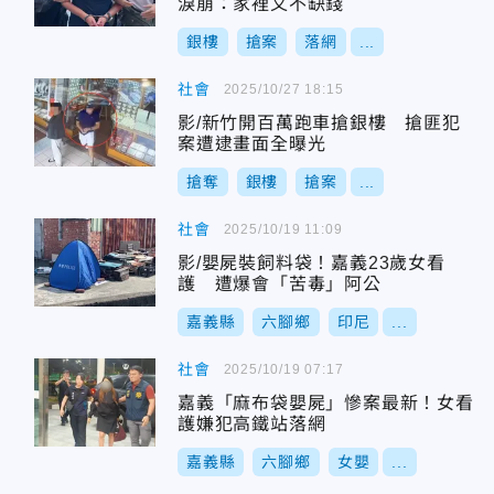
淚崩：家裡又不缺錢
銀樓
搶案
落網
...
社會
2025/10/27 18:15
影/新竹開百萬跑車搶銀樓 搶匪犯
案遭逮畫面全曝光
搶奪
銀樓
搶案
...
社會
2025/10/19 11:09
影/嬰屍裝飼料袋！嘉義23歲女看
護 遭爆會「苦毒」阿公
嘉義縣
六腳鄉
印尼
...
社會
2025/10/19 07:17
嘉義「麻布袋嬰屍」慘案最新！女看
護嫌犯高鐵站落網
嘉義縣
六腳鄉
女嬰
...