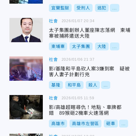
宜蘭監獄
受刑人
逃犯
...
社會
2026/01/07 20:34
太子集團創辦人董座陳志落網 柬埔
寨被捕將遣送大陸
柬埔寨
太子集團
大陸
...
社會
2026/01/06 21:37
影/基隆和平島砍人案3嫌到案 疑被
害人妻子計劃行兇
基隆
和平島
殺人
...
社會
2026/01/05 11:59
影/高雄超瞎尋仇！地點、車牌都
錯 89猴砸2機車火速落網
高雄市
高雄市左營區
砸車
...