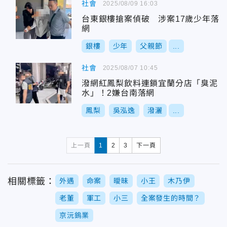
社會
2025/08/09 16:03
台東銀樓搶案偵破 涉案17歲少年落
網
銀樓
少年
父親節
...
社會
2025/08/07 10:45
潑網紅鳳梨飲料連鎖宜蘭分店「臭泥
水」！2嫌台南落網
鳳梨
吳泓逸
潑灑
...
上一頁
1
2
3
下一頁
相關標籤：
外遇
命案
曖昧
小王
木乃伊
老董
軍工
小三
全案發生的時間？
京沅鎢業