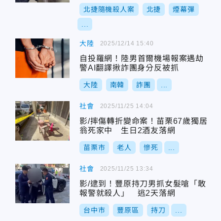
北捷隨機殺人案
北捷
煙幕彈
...
大陸
2025/12/14 15:40
自投羅網！陸男首爾機場報案遇劫
警AI翻譯揪詐團身分反被抓
大陸
南韓
詐團
...
社會
2025/11/25 14:04
影/摔傷轉折變命案！苗栗67歲獨居
翁死家中 生日2酒友落網
苗栗市
老人
慘死
...
社會
2025/11/25 13:34
影/逮到！豐原持刀男抓女髮嗆「敢
報警就殺人」 逃2天落網
台中市
豐原區
持刀
...