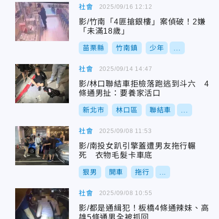
社會
2025/09/16 12:12
影/竹南「4匪搶銀樓」案偵破！2嫌
「未滿18歲」
苗栗縣
竹南鎮
少年
...
社會
2025/09/14 14:47
影/林口聯結車拒檢落跑逃到斗六 4
條通男扯：要養家活口
新北市
林口區
聯結車
...
社會
2025/09/08 11:53
影/南投女趴引擎蓋遭男友拖行輾
死 衣物毛髮卡車底
狠男
開車
拖行
...
社會
2025/09/08 10:55
影/都是通緝犯！板橋4條通辣妹、高
雄5條通男全被抓回