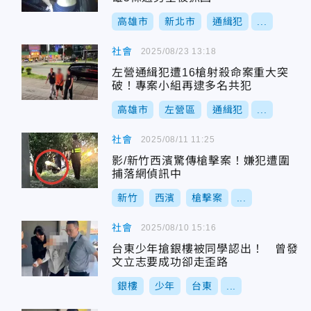
高雄市
新北市
通緝犯
...
社會
2025/08/23 13:18
左營通緝犯遭16槍射殺命案重大突
破！專案小組再逮多名共犯
高雄市
左營區
通緝犯
...
社會
2025/08/11 11:25
影/新竹西濱驚傳槍擊案！嫌犯遭圍
捕落網偵訊中
新竹
西濱
槍擊案
...
社會
2025/08/10 15:16
台東少年搶銀樓被同學認出！ 曾發
文立志要成功卻走歪路
銀樓
少年
台東
...