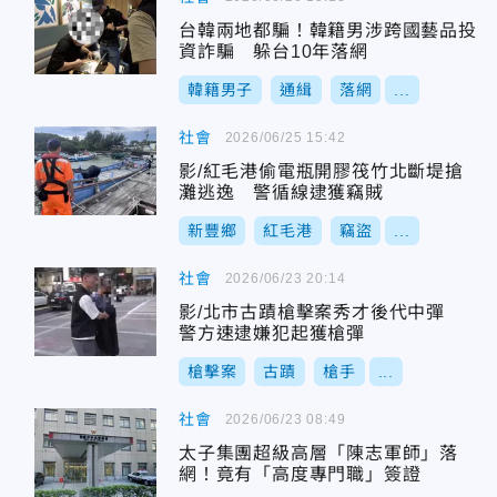
台韓兩地都騙！韓籍男涉跨國藝品投
資詐騙 躲台10年落網
韓籍男子
通緝
落網
...
社會
2026/06/25 15:42
影/紅毛港偷電瓶開膠筏竹北斷堤搶
灘逃逸 警循線逮獲竊賊
新豐鄉
紅毛港
竊盜
...
社會
2026/06/23 20:14
影/北市古蹟槍擊案秀才後代中彈
警方速逮嫌犯起獲槍彈
槍擊案
古蹟
槍手
...
社會
2026/06/23 08:49
太子集團超級高層「陳志軍師」落
網！竟有「高度專門職」簽證