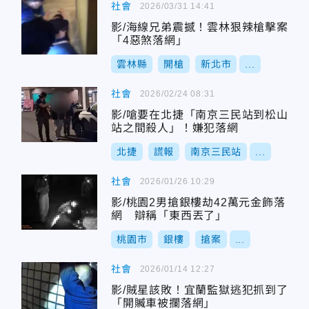
社會
2026/03/31 14:41
影/海線兄弟震撼！雲林狠辣槍擊案
「4惡煞落網」
雲林縣
開槍
新北市
...
社會
2026/02/24 08:31
影/嗆要在北捷「南京三民站到松山
站之間殺人」！嫌犯落網
北捷
謊報
南京三民站
...
社會
2026/01/26 10:29
影/桃園2男搶銀樓劫42萬元金飾落
網 辯稱「東西丟了」
桃園市
銀樓
搶案
...
社會
2026/01/14 12:27
影/賊星該敗！宜蘭監獄逃犯抓到了
「開贓車被攔落網」