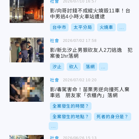
社會
2026/07/10 16:57
影/向哥討錢不成縱火燒毀11車！台
中男逃4小時火車站遭逮
台中市
太平分局
火燒車
...
社會
2026/07/02 17:58
影/新北汐止男狠砍友人2刀逃逸 犯
案後1hr落網
汐止
砍人
落網
...
社會
2026/07/02 10:20
影/毒駕害命！苗栗男逆向撞死人棄
車逃 朋友家「衣櫃內」落網
全案發生的時間？
全案發生的地點？
死者的身分是？
...
社會
2026/06/26 15:13