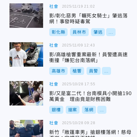
社會
2025/11/19 21:02
影/彰化惡男「輾死女騎士」肇逃落
網！事發時疑毒駕
彰化縣
員林市
肇逃
...
社會
2025/11/09 12:43
影/高雄槍響重案最新！員警遭高速
衝撞「嫌犯台南落網」
高雄市
槍響
員警
...
社會
2025/10/28 17:55
影/又是富二代！台南模具小開搶190
萬黃金 理由竟是財務困難
銀樓
搶案
落網
...
社會
2025/10/28 09:28
新竹「敞篷車男」搶銀樓落網！慈母