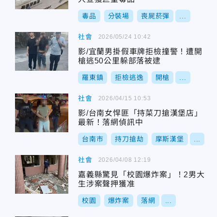
毒品
分裝場
喪屍菸彈
...
社會
2026/05/24 10:42
影/宜蘭男掛假車牌拒檢撞警！遭開
槍逃50公里躲部落被逮
羅東鎮
拒檢逃逸
開槍
...
社會
2026/04/15 10:53
影/台南女悍匪「持菜刀搶漢堡店」
最新！落網偵訊中
台南市
持刀搶劫
摩斯漢堡
...
社會
2026/04/08 12:19
嘉義縣驚見「校園爆炸案」！2男大
生涉案聲押獲准
校園
爆炸案
落網
...