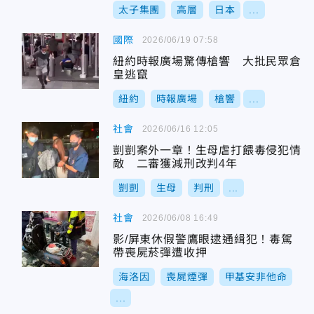
太子集團
高層
日本
...
國際
2026/06/19 07:58
紐約時報廣場驚傳槍響 大批民眾倉
皇逃竄
紐約
時報廣場
槍響
...
社會
2026/06/16 12:05
剴剴案外一章！生母虐打餵毒侵犯情
敵 二審獲減刑改判4年
剴剴
生母
判刑
...
社會
2026/06/08 16:49
影/屏東休假警鷹眼逮通緝犯！毒駕
帶喪屍菸彈遭收押
海洛因
喪屍煙彈
甲基安非他命
...