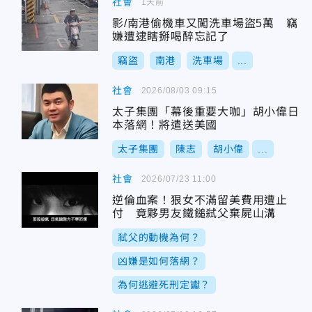
社會
1天前
影/南港偷機車又闖洗車場盜5萬 竊
嫌遭逮瞎掰喝醉忘記了
竊盜
南港
洗車場
...
社會
2026/08/03 09:15
太子集團「幕後重要大咖」胡小偉日
本落網！將遣送美國
太子集團
陳志
胡小偉
...
社會
2026/07/23 11:00
逆倫血案！狠女不滿留美費用遭止
付 竟夥男友鐵鎚弒父棄屍山溝
弒父的動機為何？
凶嫌是如何落網？
為何逃避死刑定讞？