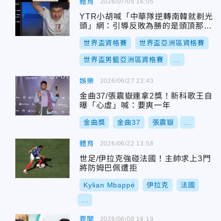
體育
2026/07/05 16:05
YTR小胡喊「中華隊逆轉南韓就剃光
頭」網：引導反敗為勝的是頭頂那道
光
世界盃資格賽
世界盃亞洲區資格賽
世界盃男籃亞洲區資格賽
...
娛樂
2026/06/27 23:43
金曲37/張震嶽連拿2獎！新科歌王自
曝「心虛」喊：要爽一年
金曲獎
金曲37
張震嶽
...
體育
2026/06/22 13:58
世足/伊拉克強碰法國！主帥求上3門
將防姆巴佩遭拒
Kylian Mbappé
伊拉克
法國
...
要聞
2026/06/08 16:19