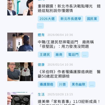
重磅觀選！新北市長決戰點曝光 錯
過這點別說你懂選情
2026大選
新北市長選舉
國民黨
...
體育
2026/06/04 10:36
中職/王建民怒摔電話門 廠商稱
「很堅固」：用力發洩沒問題
王建民
廠商
電話門
...
健康
2026/01/14 10:36
《呆伯特》作者罹攝護腺癌病逝 醫
籲50歲起定期篩檢
攝護腺癌
川普
黑色幽默
...
生活
2025/10/28 13:15
達美樂「家有喜事」11/3迎新成員！