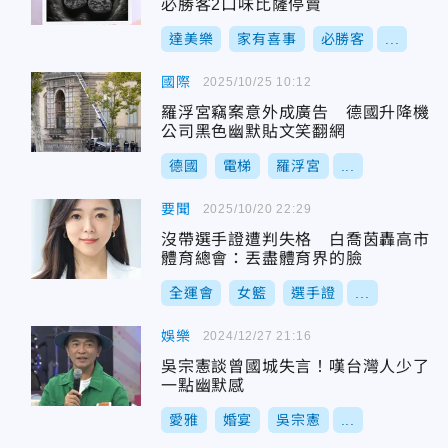
必勝客2口味比薩停賣
達美樂
家有喜事
必勝客
...
國際
2025/10/25 10:12
羅浮宮竊案意外成廣告 德國升降機
公司黑色幽默貼文笑翻網
德國
電梯
羅浮宮
...
要聞
2025/10/20 22:29
沒帶選手證遭判失格 白喬茵轟高市
體育總會：丟盡體育界的臉
全運會
女籃
選手證
...
娛樂
2024/12/27 21:16
吳宗憲談曾國城失言！嘆台灣人少了
一點幽默感
愛雅
婚宴
吳宗憲
...