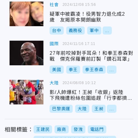
社會
2024/12/08 15:56
疑軍中被霸凌！役男智力退化成2
歲 友揭原本開朗幽默
台中
義務役
軍中
...
國際
2024/11/16 17:11
27年前咬掉對手耳朵！和拳王泰森對
戰 傑克保羅賽前訂製「鑽石耳罩」
美國
拳王
拳王泰森
...
大陸
2024/08/08 10:12
影/人帥爆紅！王昶「收銀」返陸
下飛機遭粉絲包圍追趕「行李都擠沒
了」
巴黎奧運
大陸
王昶
...
相關標籤：
王建民
廠商
發洩
電話門