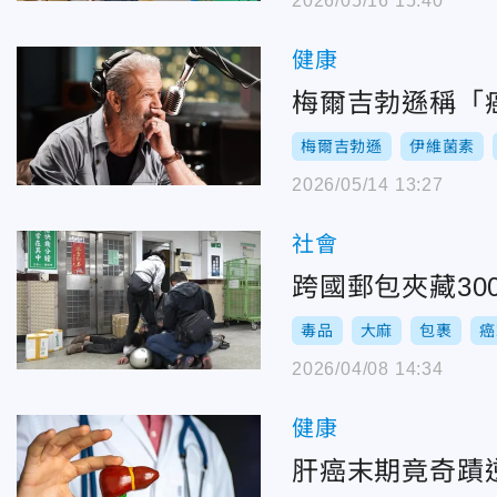
2026/05/16 15:40
健康
梅爾吉勃遜稱「
梅爾吉勃遜
伊維菌素
2026/05/14 13:27
社會
跨國郵包夾藏3
毒品
大麻
包裹
癌
2026/04/08 14:34
健康
肝癌末期竟奇蹟