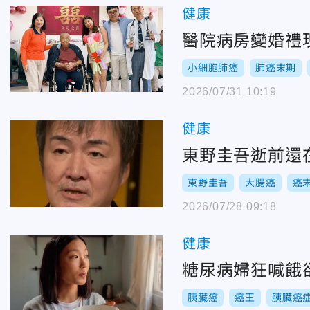
健康
醫院病房變婚禮
小細胞肺癌
肺癌末期
2026/07/31 10:19
健康
東野圭吾逝前還
東野圭吾
大腸癌
癌
2026/07/28 09:18
健康
糖尿病婦狂喊餓
胰臟癌
癌王
胰臟癌