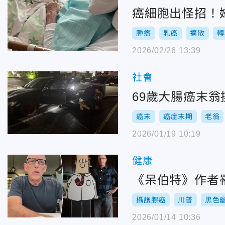
癌細胞出怪招！
腫瘤
乳癌
擴散
轉
2026/02/26 13:39
社會
69歲大腸癌末
癌末
癌症末期
老翁
2026/01/19 10:19
健康
《呆伯特》作者
攝護腺癌
川普
黑色
2026/01/14 10:36