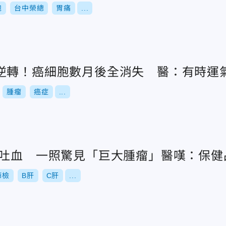
胞
台中榮總
胃痛
...
逆轉！癌細胞數月後全消失 醫：有時運
腫瘤
癌症
...
突吐血 一照驚見「巨大腫瘤」醫嘆：保健
篩檢
B肝
C肝
...