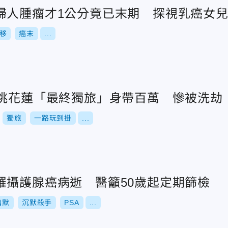
婦人腫瘤才1公分竟已末期 探視乳癌女
移
癌末
...
翁挑花蓮「最終獨旅」身帶百萬 慘被洗劫
獨旅
一路玩到掛
...
罹攝護腺癌病逝 醫籲50歲起定期篩檢
幽默
沉默殺手
PSA
...