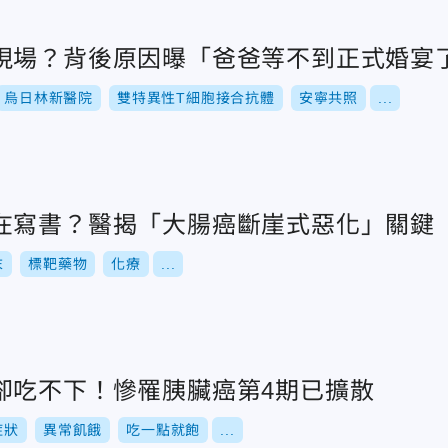
現場？背後原因曝「爸爸等不到正式婚宴
烏日林新醫院
雙特異性T細胞接合抗體
安寧共照
...
在寫書？醫揭「大腸癌斷崖式惡化」關鍵
末
標靶藥物
化療
...
卻吃不下！慘罹胰臟癌第4期已擴散
症狀
異常飢餓
吃一點就飽
...