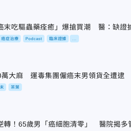
癌末吃驅蟲藥痊癒」爆搶買潮 醫：缺證
癌症治療
Podcast
臨床證據
...
00萬大麻 運毒集團僱癌末男領貨全遭逮
末
茶葉
逆轉！65歲男「癌細胞清零」 醫院揭多