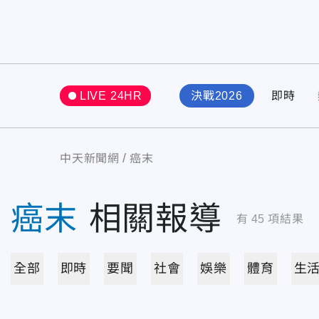
LIVE 24HR
決戰2026
即時
中天新聞網
癌末
癌末
相關報導
有
45
項結果
全部
即時
要聞
社會
娛樂
體育
生