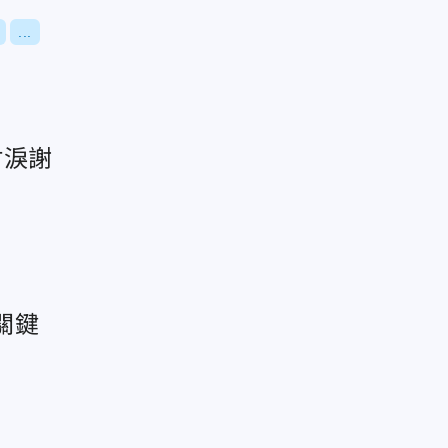
...
村淚謝
關鍵