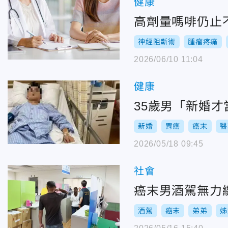
健康
高劑量嗎啡仍止
神經阻斷術
腫瘤疼痛
2026/06/10 11:04
健康
35歲男「新婚才
新婚
胃癌
癌末
醫
2026/05/18 09:45
社會
癌末男酒駕無力
酒駕
癌末
弟弟
姊