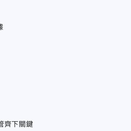
據
管齊下關鍵