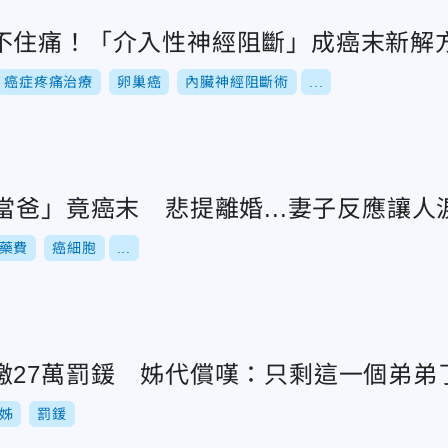
不住痛！「介入性神經阻斷」成癌末新解
癌症疼痛治療
卵巢癌
內臟神經阻斷術
...
當爸」竟癌末 悲提離婚...妻子反應讓人
藥費
癌細胞
...
繳27萬罰鍰 姊代償嘆：只剩這一個弟弟
姊
罰鍰