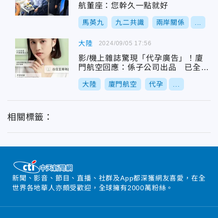
航董座：您幹久一點就好
馬英九
九二共識
兩岸關係
...
大陸
2024/09/05 17:56
影/機上雜誌驚現「代孕廣告」！廈
門航空回應：係子公司出品 已全部
下架
大陸
廈門航空
代孕
...
相關標籤：
新聞、影音、節目、直播、社群及App都深獲網友喜愛，在全
世界各地華人亦頗受歡迎，全球擁有2000萬粉絲。