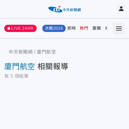
LIVE 24HR
決戰2026
即時
熱門
要聞
社會
娛樂
中天新聞網
廈門航空
廈門航空
相關報導
有
5
項結果