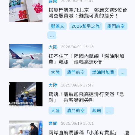
要聞
2026/04/09 19:47
搭廈門航空飛北京 鄭麗文遇5位台
灣空服員喊：難能可貴的緣分！
鄭麗文
2026和平之旅
廈門航空
...
大陸
2026/04/01 15:16
扛不住了！陸國內航線「燃油附加
費」飆漲 漲幅高達6倍
大陸
廈門航空
燃油附加費
...
大陸
2025/09/06 17:47
驚魂！廈航起飛高速滑行突然「急
剎」 乘客嚇翻尖叫
大陸
廈門航空
起飛
...
要聞
2025/06/16 15:01
兩岸直航馬謙稱「小弟有貢獻」 廈