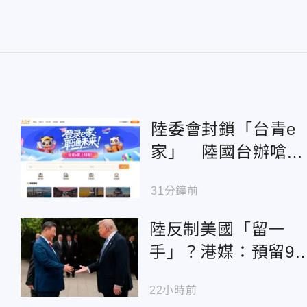
陸委會封鎖「台青e
家」 陸國台辦嗆：
鎖不住台青求發展的
31分鐘前
心
陸反制美國「留一
手」？港媒：預留9
華府「習川會」對話
22小時前
空間