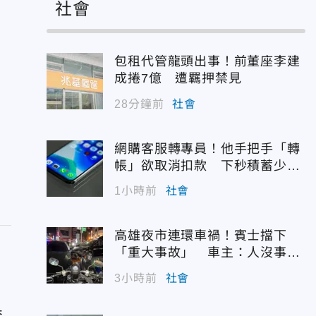
社會
包租代管龍頭出事！前董座李建
成捲7億 遭羈押禁見
28分鐘前
社會
反
無
網購客服轉專員！他手把手「轉
帳」欲取消扣款 下秒積蓄少一
半
1小時前
社會
高雄夜市連環車禍！賓士擋下
「重大事故」 車主：人沒事最
重要
3小時前
社會
喬