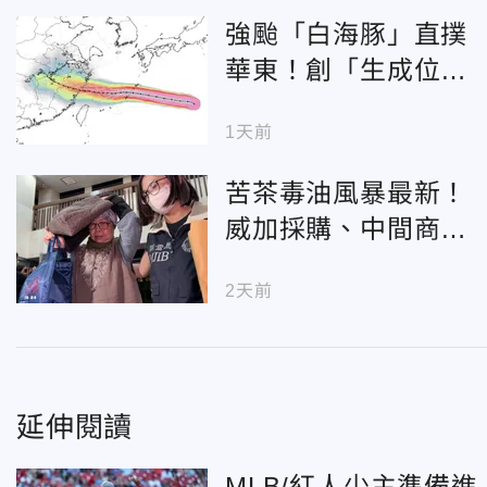
強颱「白海豚」直撲
華東！創「生成位置
最東」紀錄 恐掀暴
1天前
雨災情
苦茶毒油風暴最新！
威加採購、中間商
「羈押禁見」
2天前
延伸閱讀
MLB/紅人少主準備進