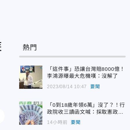
乘
熱門
「這件事」恐讓台灣賠8000億！
李鴻源曝最大危機嘆：沒解了
2023/08/14 10:47
要聞
「0到18歲年領6萬」沒了？！行
政院收三讀函文喊：採取憲政作
為
14小時前
要聞