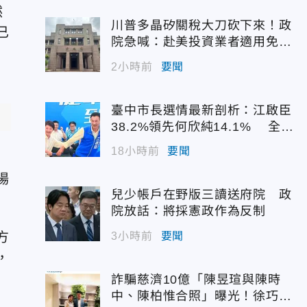
然
川普多晶矽關稅大刀砍下來！政
已
院急喊：赴美投資業者適用免稅
配額
2小時前
要聞
臺中市長選情最新剖析：江啟臣
38.2%領先何欣純14.1% 全世
代支持度全面居首
18小時前
要聞
場
兒少帳戶在野版三讀送府院 政
院放話：將採憲政作為反制
方
3小時前
要聞
，
詐騙慈濟10億「陳昱瑄與陳時
中、陳柏惟合照」曝光！徐巧芯