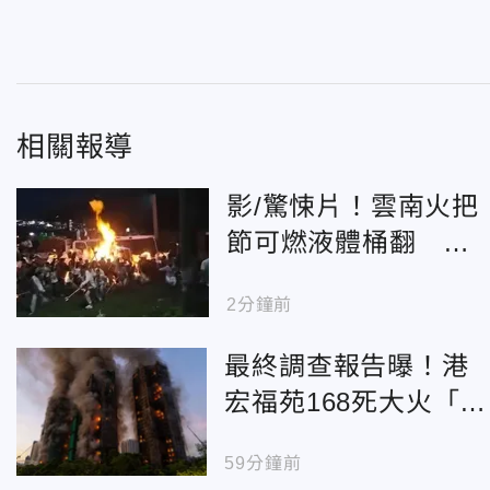
相關報導
影/驚悚片！雲南火把
節可燃液體桶翻 民
眾尖叫逃命16人灼傷
2分鐘前
最終調查報告曝！港
宏福苑168死大火「菸
頭」引燃施工雜物
59分鐘前