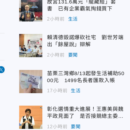
故宮131.6萬元「龍藏經」套
書 已有企業霸氣掏錢買下
2小時前
生活
賴清德毀諾爆砍社宅 劉世芳端
出「餘屋說」辯解
2小時前
要聞
苗栗三灣鄉8/13起發生活補助50
00元 1499名長者匯款入帳
17小時前
生活
彰化選情重大進展！王惠美與魏
平政見面了 是否接競總主委態
度曝光
12小時前
要聞