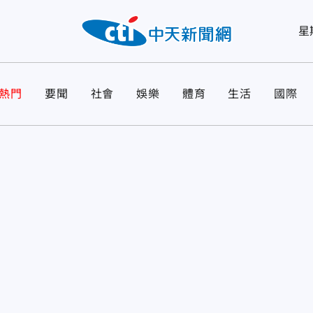
星
熱門
要聞
社會
娛樂
體育
生活
國際