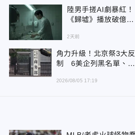
陸男手搓AI劇暴紅！
《歸墟》播放破億
每分鐘算力燒掉近萬
2天前
台幣
角力升級！北京祭3大
制 6美企列黑名單、
人機出口管制
2026/08/05 17:19
MLB/老虎火球怪物