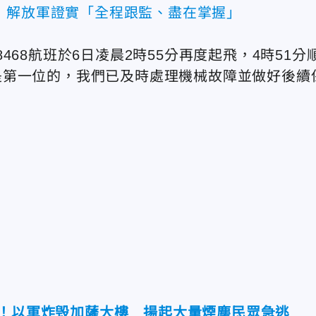
 解放軍證實「全程跟監、盡在掌握」
68航班於6日凌晨2時55分再度起飛，4時51分
是第一位的，我們已及時處理機械故障並做好後續
點！以軍炸毁加薩大樓 揚起大量煙塵民眾急逃