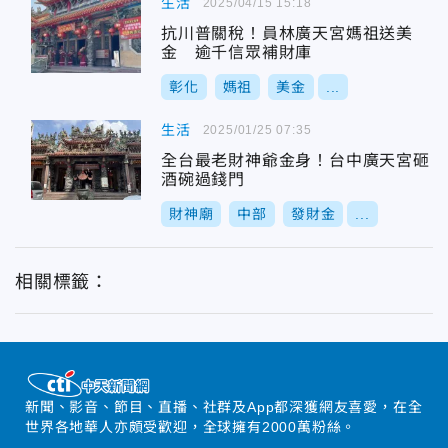
生活
2025/04/15 15:18
抗川普關稅！員林廣天宮媽祖送美
金 逾千信眾補財庫
彰化
媽祖
美金
...
生活
2025/01/25 07:35
全台最老財神爺金身！台中廣天宮砸
酒碗過錢門
財神廟
中部
發財金
...
相關標籤：
新聞、影音、節目、直播、社群及App都深獲網友喜愛，在全
世界各地華人亦頗受歡迎，全球擁有2000萬粉絲。