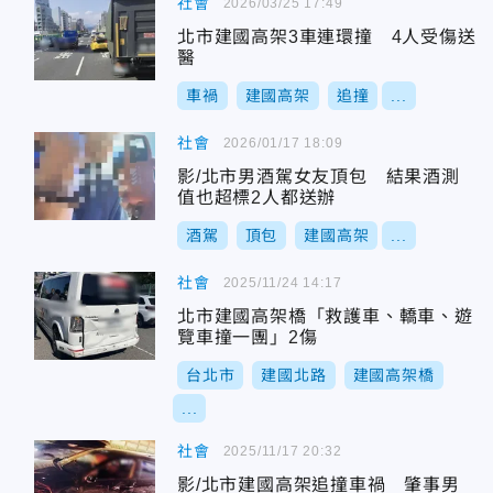
社會
2026/03/25 17:49
北市建國高架3車連環撞 4人受傷送
醫
車禍
建國高架
追撞
...
社會
2026/01/17 18:09
影/北市男酒駕女友頂包 結果酒測
值也超標2人都送辦
酒駕
頂包
建國高架
...
社會
2025/11/24 14:17
北市建國高架橋「救護車、轎車、遊
覽車撞一團」2傷
台北市
建國北路
建國高架橋
...
社會
2025/11/17 20:32
影/北市建國高架追撞車禍 肇事男