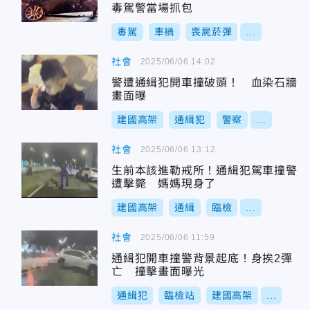
毒駕警當場抓包
毒駕
車禍
喪屍菸彈
...
社會
2025/06/06 14:02
警遭通緝犯開車撞破頭！ 血染石牆
畫面曝
建國高架
通緝犯
警察
...
社會
2025/06/06 13:12
生前本該進勒戒所！通緝犯駕車撞警
遭擊斃 媽媽現身了
建國高架
通緝
臨檢
...
社會
2025/06/06 11:59
通緝犯開車撞警背景起底！身挨2彈
亡 撞擊畫面曝光
通緝犯
臨檢站
建國高架
...