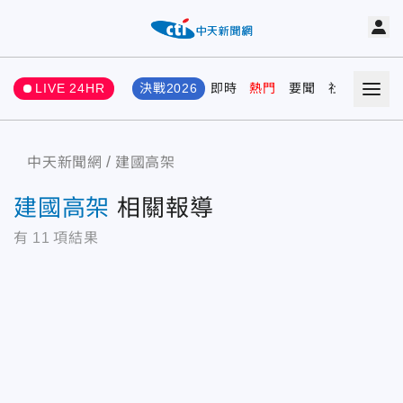
LIVE 24HR
決戰2026
即時
熱門
要聞
社會
娛樂
中天新聞網
建國高架
建國高架
相關報導
有
11
項結果