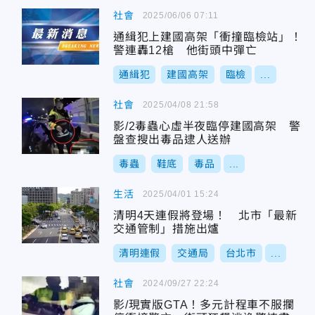
社會
2025/06/06 07:11
通緝犯上建國高架「衝撞臨檢站」！
警連轟12槍 他街頭中彈亡
通緝犯
建國高架
臨檢
...
社會
2025/04/08 21:58
影/2毒蟲心虛半夜臨停建國高架 警
盤查搜出毒品逮人送辦
毒蟲
鞋底
毒品
...
生活
2025/04/01 15:24
清明4天連假將登場！ 北市「最新
交通管制」措施出爐
清明連假
交通局
台北市
...
社會
2024/09/27 22:24
影/現實版GTA！多元計程車不服攔