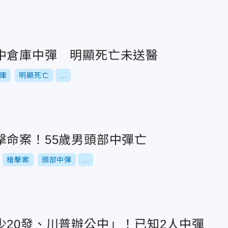
中倉庫中彈 明顯死亡未送醫
庫
明顯死亡
...
擊命案！55歲男頭部中彈亡
槍擊案
頭部中彈
...
少20發、川普辦公中」！已知2人中彈