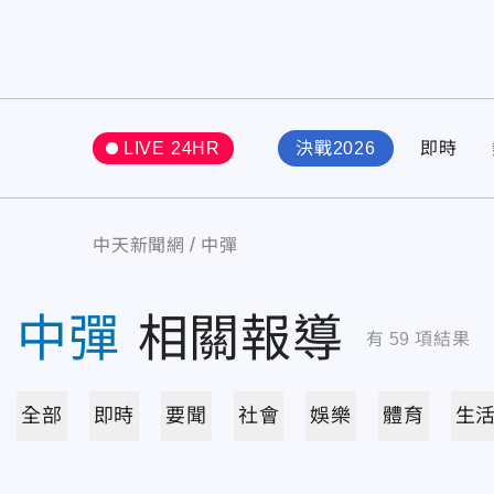
LIVE 24HR
決戰2026
即時
中天新聞網
中彈
中彈
相關報導
有
59
項結果
全部
即時
要聞
社會
娛樂
體育
生