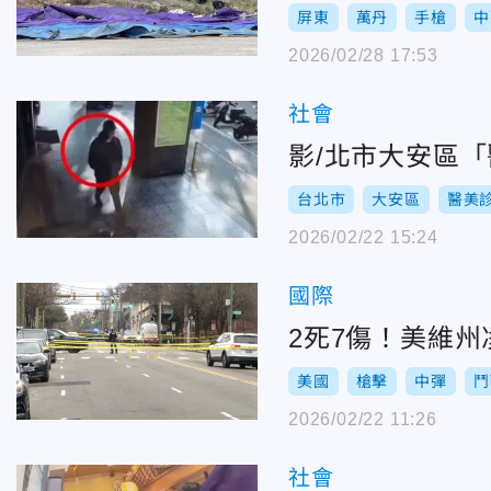
屏東
萬丹
手槍
中
2026/02/28 17:53
社會
影/北市大安區
台北市
大安區
醫美
2026/02/22 15:24
國際
2死7傷！美維
美國
槍擊
中彈
鬥
2026/02/22 11:26
社會