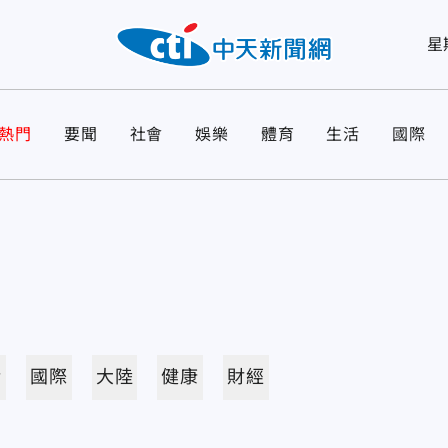
星
熱門
要聞
社會
娛樂
體育
生活
國際
活
國際
大陸
健康
財經