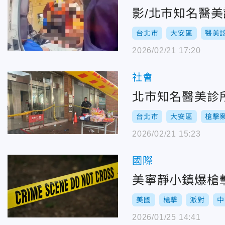
影/北市知名醫
台北市
大安區
醫美
2026/02/21 17:20
社會
北市知名醫美診
台北市
大安區
槍擊
2026/02/21 15:23
國際
美寧靜小鎮爆槍
美國
槍擊
派對
中
2026/01/25 14:41