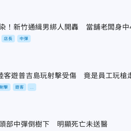
有染！新竹通緝男綁人開轟 當舖老闆身中
店長
中彈
陸客遊普吉島玩射擊受傷 竟是員工玩槍
射擊
遊客
...
子頭部中彈倒樹下 明顯死亡未送醫