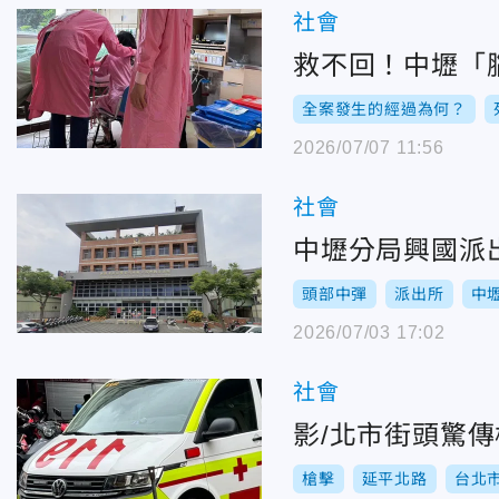
社會
救不回！中壢「
全案發生的經過為何？
2026/07/07 11:56
社會
中壢分局興國派
頭部中彈
派出所
中
2026/07/03 17:02
社會
影/北市街頭驚
槍擊
延平北路
台北