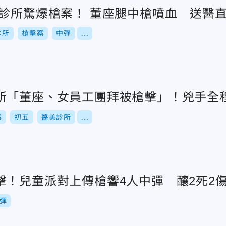
美診所驚爆槍案！ 董座腿中槍噴血 送醫
診所
槍擊案
中彈
...
所「董座、女員工團拜被槍擊」！兇手全
案
初五
醫美診所
...
擊！兒童派對上傳槍響4人中彈 釀2死2
彈