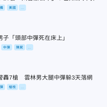
備
美國
...
男子「頭部中彈死在床上」
中彈
陳屍
...
警轟7槍 雲林男大腿中彈躲3天落網
彈
槍枝
...