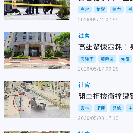
白宮
槍響
警力
戒
2026/05/24 07:59
社會
高雄驚悚噩耗！
高雄市
前鎮區
頭部
2026/05/17 09:28
社會
開車拒撿衝撞遭
雲林
衝撞
開槍
中
2026/05/08 17:13