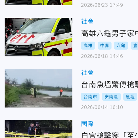
2026/06/23 17:49
社會
高雄六龜男子家
高雄
中彈
六龜
倉
2026/06/18 14:46
社會
台南魚塭驚傳槍
台南市
安南區
魚塭
2026/06/14 16:10
國際
白宮槍擊案「至