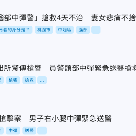
腦部中彈警」搶救4天不治 妻女悲痛不
死者的身分是？
桃園市
中壢區
腦部
...
出所驚傳槍響 員警頭部中彈緊急送醫搶
壢
槍響
搶救
...
傳槍擊案 男子右小腿中彈緊急送醫
市
中彈
送醫
...