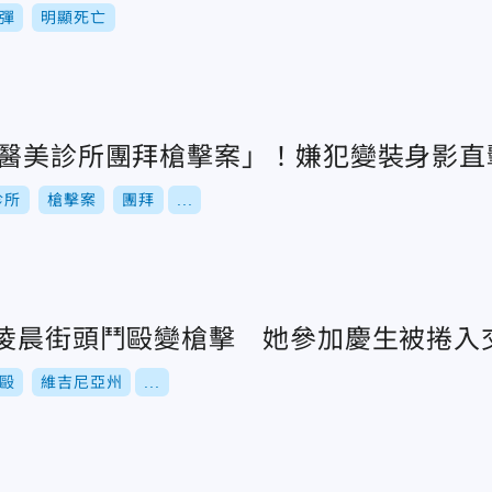
彈
明顯死亡
「醫美診所團拜槍擊案」！嫌犯變裝身影直
診所
槍擊案
團拜
...
州凌晨街頭鬥毆變槍擊 她參加慶生被捲入
毆
維吉尼亞州
...