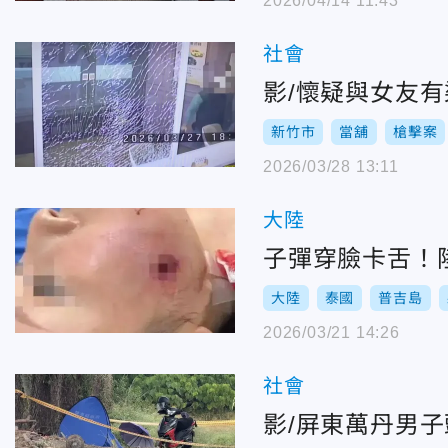
2026/04/14 11:43
社會
影/懷疑與女友
新竹市
當舖
槍擊案
2026/03/28 13:11
大陸
子彈穿臉卡舌！
大陸
泰國
普吉島
2026/03/21 14:26
社會
影/屏東萬丹男