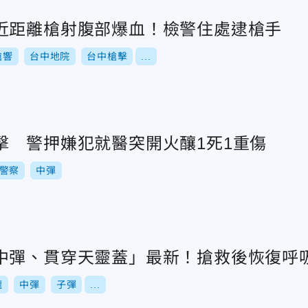
近距離槍射腹部爆血！檢警住處逮槍手
槍響
台中地院
台中槍擊
...
擊 警押嫌犯就醫突開火釀1死1重傷
警察
中彈
中彈、貫穿天靈蓋」最新！搶救後恢復呼
嚨
中彈
子彈
...