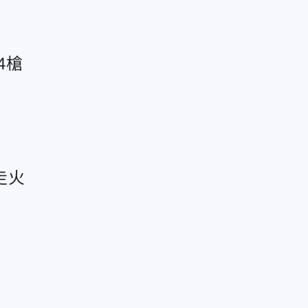
4槍
走火