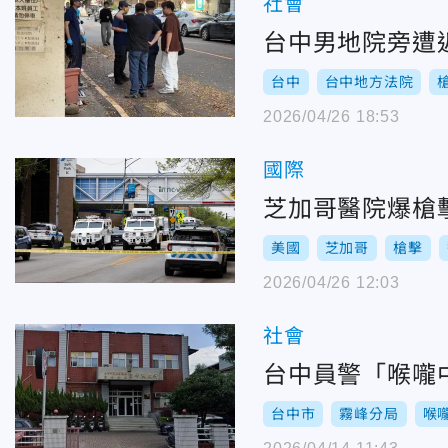
社會
台中男地院旁遭
台中
台中地方法院
2026/04/26 18:53
國際
芝加哥醫院爆槍
美國
芝加哥
槍擊
2026/04/26 12:03
社會
台中員警「喉嚨
台中市
霧峰分局
喉