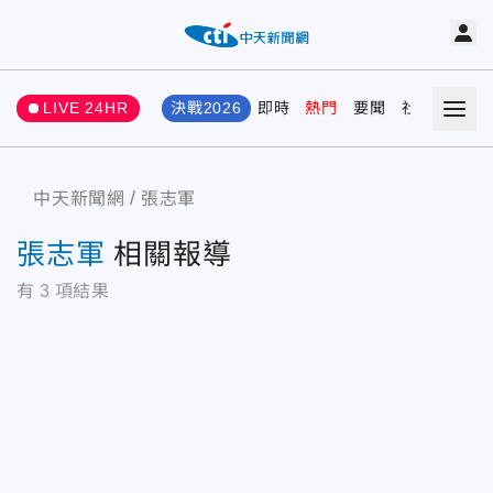
LIVE 24HR
決戰2026
即時
熱門
要聞
社會
娛樂
中天新聞網
張志軍
張志軍
相關報導
有
3
項結果