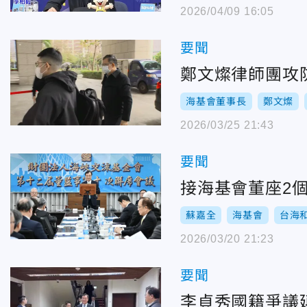
2026/04/09 16:05
要聞
鄭文燦律師團攻
海基會董事長
鄭文燦
2026/03/25 21:43
要聞
接海基會董座2
蘇嘉全
海基會
台海
2026/03/20 21:23
要聞
李貞秀國籍爭議