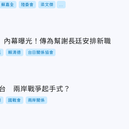
蘇嘉全
陸委會
梁文傑
...
」內幕曝光！傳為幫謝長廷安排新職
廷
賴清德
台日關係協會
下台 兩岸戰爭起手式？
德
國戰會
兩岸關係