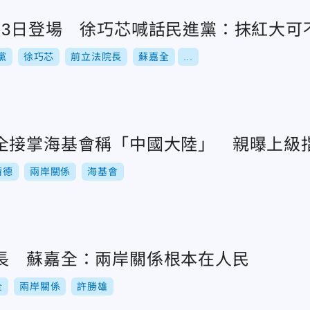
月3日登場 徐巧芯喊話民進黨：抹紅大可
黨
徐巧芯
前立法院長
蘇嘉全
...
全接掌海基會稱「中國大陸」 親曝上級
清德
兩岸關係
海基會
長 蘇嘉全：兩岸關係根本在人民
全
兩岸關係
許勝雄