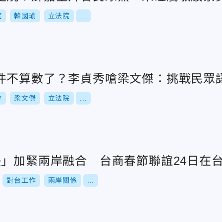
院
韓國瑜
立法院
...
件不算數了？李貞秀嗆梁文傑：挑戰民眾
會
梁文傑
立法院
...
快」加緊兩岸融合 台商春節聯誼24日在
對台工作
兩岸關係
...