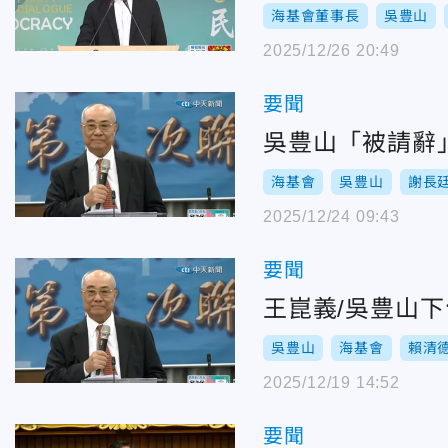
海基會董事長
吳豊山
2025/12/26 20:49
要聞
吳豊山「被請辭
海基會
吳豊山
謝長
2025/12/24 09:43
要聞
王崑義/吳豊山
吳豊山
海基會
賴清
2025/12/19 14:52
要聞