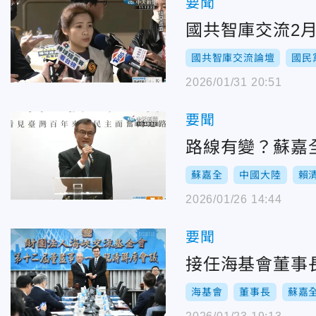
要聞
國共智庫交流2
國共智庫交流論壇
國民
2026/01/31 20:51
要聞
路線有變？蘇嘉
蘇嘉全
中國大陸
賴
2026/01/26 14:44
要聞
接任海基會董事
海基會
董事長
蘇嘉