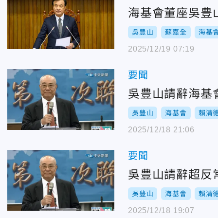
海基會董座吳豊
吳豊山
蘇嘉全
海基
2025/12/19 07:19
要聞
吳豊山請辭海基
吳豊山
海基會
賴清
2025/12/18 21:06
要聞
吳豊山請辭超反
吳豊山
海基會
賴清
2025/12/18 19:07