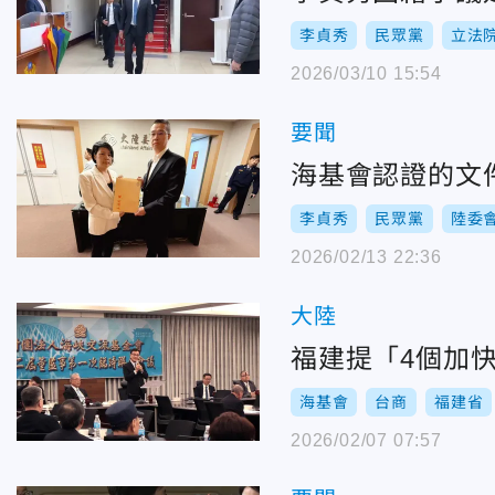
李貞秀
民眾黨
立法
2026/03/10 15:54
要聞
海基會認證的文
李貞秀
民眾黨
陸委
2026/02/13 22:36
大陸
福建提「4個加
海基會
台商
福建省
2026/02/07 07:57