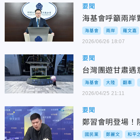
要聞
海基會呼籲兩岸
海基會
兩岸
羅文嘉
2026/06/26 18:07
要聞
台灣團遊甘肅遇
海基會
大陸
翻車
2026/04/25 21:11
要聞
鄭習會明登場！
國民黨
鄭麗文
和平