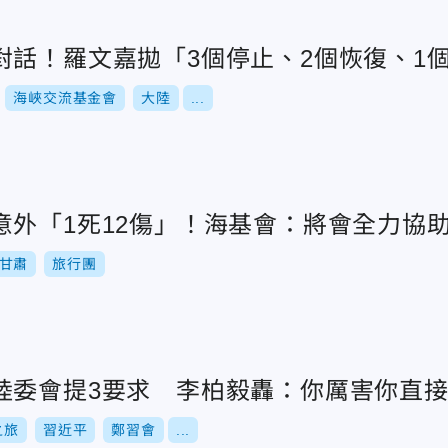
對話！羅文嘉拋「3個停止、2個恢復、1
海峽交流基金會
大陸
...
意外「1死12傷」！海基會：將會全力協
甘肅
旅行團
陸委會提3要求 李柏毅轟：你厲害你直
之旅
習近平
鄭習會
...