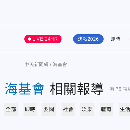
LIVE 24HR
決戰2026
即時
中天新聞網
海基會
海基會
相關報導
有
75
項
全部
即時
要聞
社會
娛樂
體育
生