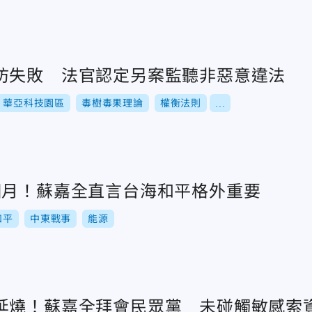
防失敗 法官認定另案監聽非惡意違法
華亞科技園區
毒樹毒果理論
權衡法則
...
個月！蘇嘉全直言台海和平格外重要
和平
中東戰事
能源
延燒！蘇嘉全拜會民眾黨 未碰觸敏感索