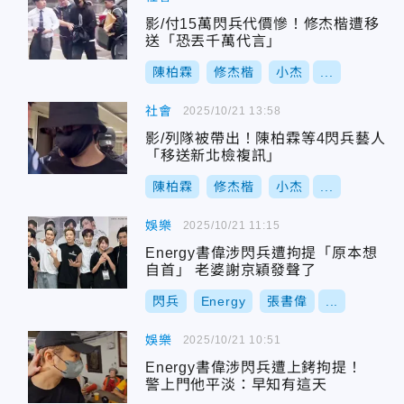
影/付15萬閃兵代價慘！修杰楷遭移
送「恐丟千萬代言」
陳柏霖
修杰楷
小杰
...
社會
2025/10/21 13:58
影/列隊被帶出！陳柏霖等4閃兵藝人
「移送新北檢複訊」
陳柏霖
修杰楷
小杰
...
娛樂
2025/10/21 11:15
Energy書偉涉閃兵遭拘提「原本想
自首」 老婆謝京穎發聲了
閃兵
Energy
張書偉
...
娛樂
2025/10/21 10:51
Energy書偉涉閃兵遭上銬拘提！
警上門他平淡：早知有這天