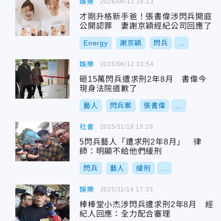
娛樂
2026/06/12 16:13
才剛升格新手爸！張書偉涉閃兵開庭
公開認罪 妻謝京穎經紀公司回應了
Energy
謝京穎
閃兵
...
娛樂
2026/06/12 10:54
砸15萬閃兵遭求刑2年8月 書偉今
現身法院道歉了
藝人
閃兵案
張書偉
...
社會
2025/11/18 15:29
5閃兵藝人「遭求刑2年8月」 律
師：明顯不給他們緩刑
閃兵
藝人
緩刑
...
娛樂
2025/11/14 17:33
棒棒堂小杰涉閃兵遭求刑2年8月 經
紀人回應：全力配合審理