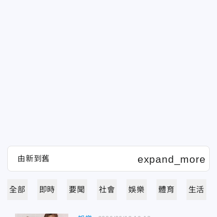
全部
即時
要聞
社會
娛樂
體育
生活