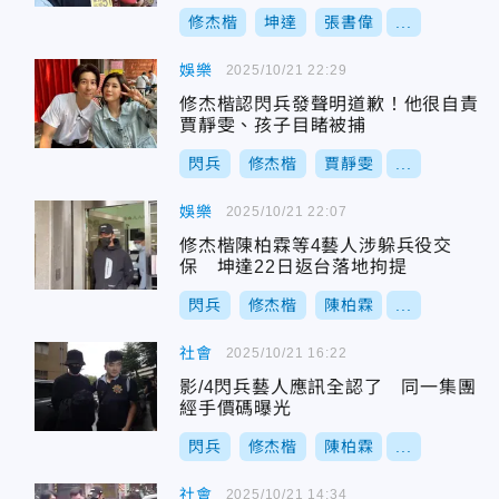
修杰楷
坤達
張書偉
...
娛樂
2025/10/21 22:29
修杰楷認閃兵發聲明道歉！他很自責
賈靜雯、孩子目睹被捕
閃兵
修杰楷
賈靜雯
...
娛樂
2025/10/21 22:07
修杰楷陳柏霖等4藝人涉躲兵役交
保 坤達22日返台落地拘提
閃兵
修杰楷
陳柏霖
...
社會
2025/10/21 16:22
影/4閃兵藝人應訊全認了 同一集團
經手價碼曝光
閃兵
修杰楷
陳柏霖
...
社會
2025/10/21 14:34