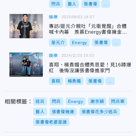
閃兵
藝人
張書偉
...
娛樂
2025/09/02 18:07
專訪/是元介親吐「元衛覺醒」合體
喊卡內幕 羨慕Energy書偉擁金曲
獎盃：我也要
是元介
Energy
張書偉
...
娛樂
2024/11/20 10:03
喜翔、楊貴媚合體秀恩愛！見16蹲爆
紅 後悔沒讓張書偉進家門
喜翔
楊貴媚
張書偉
...
相關標籤：
逃兵
閃兵
Energy
謝京穎
閃兵案
藝人
張書偉幾歲
張書偉花多少逃兵
張書偉老婆是誰