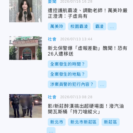
要聞
2026/07/16 16:28
遭控護航霸凌、調動老師！萬美玲嚴
正澄清：子虛烏有
萬美玲
校園霸凌
霸凌
...
社會
2026/07/13 13:44
新北保警爆「虛報差勤」醜聞！恐有
26人遭移送
全案發生的時間？
全案發生的地點？
涉案員警的犯行內容？
...
社會
2026/07/13 08:28
影/新莊醉漢搞出超硬場面！潑汽油
開瓦斯桶「持刀嗆縱火」
新北市
新北市新莊區
新莊區
...