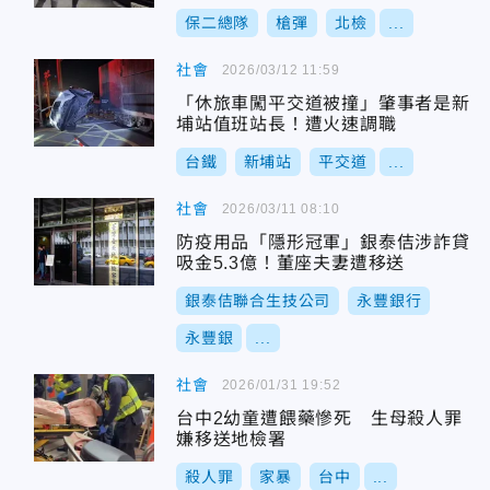
保二總隊
槍彈
北檢
...
社會
2026/03/12 11:59
「休旅車闖平交道被撞」肇事者是新
埔站值班站長！遭火速調職
台鐵
新埔站
平交道
...
社會
2026/03/11 08:10
防疫用品「隱形冠軍」銀泰佶涉詐貸
吸金5.3億！董座夫妻遭移送
銀泰佶聯合生技公司
永豐銀行
永豐銀
...
社會
2026/01/31 19:52
台中2幼童遭餵藥慘死 生母殺人罪
嫌移送地檢署
殺人罪
家暴
台中
...