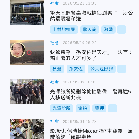
社會
2026/05/21 13:03
擎天崗野餐桌激戰情侶到案了！涉公
然猥褻遭移送
士林地檢署
擎天崗
激戰
...
社會
2026/05/19 08:22
狄鶯疾呼「孫安佐是天才」！法官：
矯正署的人才可多了
狄鶯
孫安佐
公共危險罪
...
社會
2026/05/09 16:33
光澤診所疑刪除偷拍影像 警再逮5
人移送新北檢
光澤診所
偷拍
聲押
...
社會
2026/05/04 15:23
影/新北保時捷Macan撞7車翻覆 駕
駛落網「確認毒駕」