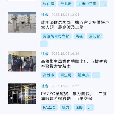
沈伯洋
台北市
北市中正區
...
社會
2025/12/08 12:04
詐團滲透馬防部！逾百官兵提供帳戶
當人頭 最高涉及上尉
馬祖防衛司令部
馬祖
馬防部
...
社會
2025/12/05 16:39
高雄衛生局鯛魚檢驗出包 2檢察官
率警搜索實驗室
高雄市
衛生局
鯛魚排
...
社會
2025/12/02 12:22
PAZZO董座變「暴力團長」！二度
痛毆運將遭移送 百萬交保
PAZZO
暴力
圍毆
...