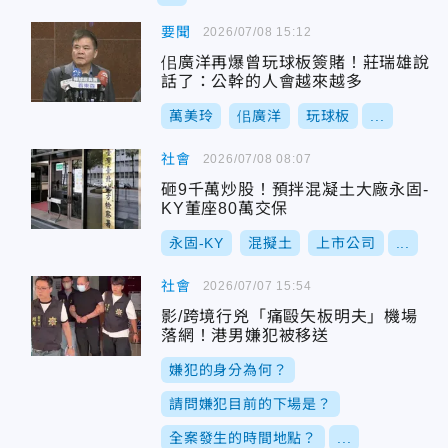
要聞
2026/07/08 15:12
佀廣洋再爆曾玩球板簽賭！莊瑞雄說
話了：公幹的人會越來越多
萬美玲
佀廣洋
玩球板
...
社會
2026/07/08 08:07
砸9千萬炒股！預拌混凝土大廠永固-
KY董座80萬交保
永固-KY
混擬土
上市公司
...
社會
2026/07/07 15:54
影/跨境行兇「痛毆矢板明夫」機場
落網！港男嫌犯被移送
嫌犯的身分為何？
請問嫌犯目前的下場是？
全案發生的時間地點？
...