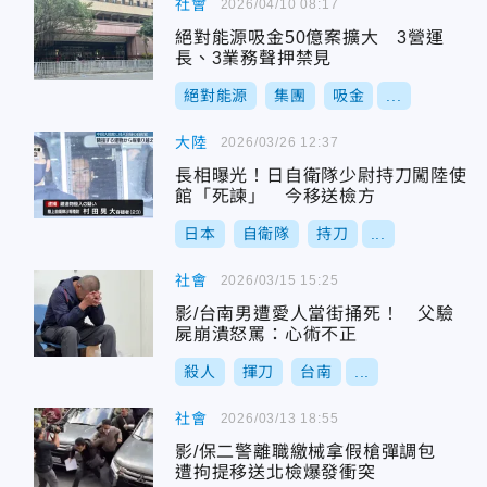
社會
2026/04/10 08:17
絕對能源吸金50億案擴大 3營運
長、3業務聲押禁見
絕對能源
集團
吸金
...
大陸
2026/03/26 12:37
長相曝光！日自衛隊少尉持刀闖陸使
館「死諫」 今移送檢方
日本
自衛隊
持刀
...
社會
2026/03/15 15:25
影/台南男遭愛人當街捅死！ 父驗
屍崩潰怒罵：心術不正
殺人
揮刀
台南
...
社會
2026/03/13 18:55
影/保二警離職繳械拿假槍彈調包
遭拘提移送北檢爆發衝突