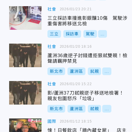
社會
2026/01/23 20:21
三立採訪車撞進彰銀釀10傷 駕駛涉
重傷害將移送北檢
三立
採訪車
駕駛
...
社會
2026/01/20 18:16
蘆洲36歲逆子討錢遭拒狠弒雙親！檢
聲請羈押禁見
新北市
蘆洲區
弑親
...
社會
2026/01/20 15:22
影/蘆洲37刀弒親逆子移送地檢署！
親友包圍怒斥「垃圾」
新北市
蘆洲區
弒親
...
國際
2026/01/12 18:15
悚！日餐飲店「牆內藏女屍」 店主