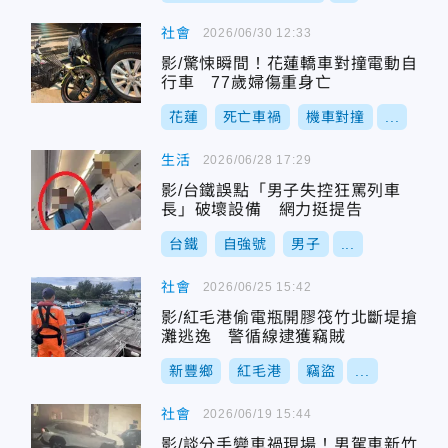
社會
2026/06/30 12:33
影/驚悚瞬間！花蓮轎車對撞電動自
行車 77歲婦傷重身亡
花蓮
死亡車禍
機車對撞
...
生活
2026/06/28 17:29
影/台鐵誤點「男子失控狂罵列車
長」破壞設備 網力挺提告
台鐵
自強號
男子
...
社會
2026/06/25 15:42
影/紅毛港偷電瓶開膠筏竹北斷堤搶
灘逃逸 警循線逮獲竊賊
新豐鄉
紅毛港
竊盜
...
社會
2026/06/19 15:44
影/談分手變車禍現場！男駕車新竹