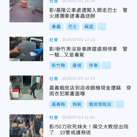
社會
2026/07/31 16:36
影/基隆公車處遭闖入開走巴士 警
火速攔車逮毒蟲送辦
毒蟲
巴士
竊盜
...
社會
2026/07/30 13:33
影/新竹男沒掛車牌還違規停車 警
一驗...又是毒駕
新竹縣
違規
停車
...
社會
2026/07/25 12:54
嘉義蝦皮店到店收銀機現金遭竊 穿
雨衣犯案畫面曝
嘉義縣
偽裝
蝦皮智取店
...
社會
2026/07/24 11:02
影/50刀砍死妹夫！陽交大教授出院
了 10警戒護移送