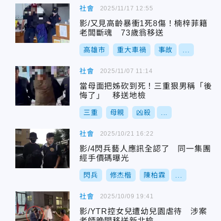
社會
2025/11/17 12:55
影/又見高齡暴衝1死8傷！楠梓菲籍
老闆斷魂 73歲翁移送
高雄市
重大車禍
事故
...
社會
2025/11/07 11:14
當母面把姊砍到死！三重狠男稱「後
悔了」 移送地檢
三重
母親
凶殺
...
社會
2025/10/21 16:22
影/4閃兵藝人應訊全認了 同一集團
經手價碼曝光
閃兵
修杰楷
陳柏霖
...
社會
2025/10/09 19:41
影/YTR控女兒遭幼兒園虐待 涉案
老師晚間移送新北檢