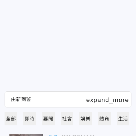
全部
即時
要聞
社會
娛樂
體育
生活