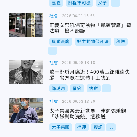
嘉義
計程車司機
女子
...
社會
2026/06/11 15:56
正義女怒吼保育動物「鳳頭蒼鷹」遭
法辦 檢不起訴
鳳頭蒼鷹
野生動物保育法
移送
...
社會
2026/06/08 18:18
歌手鄭琇月癌逝！400萬玉鐲離奇失
蹤 警方竟在遺體手上找到
鄭琇月
罹癌
病逝
...
社會
2026/06/03 13:20
太子集團案最新進展！律師張秉鈞
「涉嫌幫助洗錢」遭移送
太子集團
律師
複訊
...