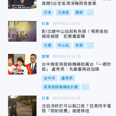
竟開5台空氣清淨機照常營業
日本
北海道
藏屍
...
社會
2026/01/12 15:42
影/北捷中山站前有色狼！噁男偷拍
裙底被逮 犯案畫面曝
北捷
中山站
色狼
...
要聞
2026/01/10 13:15
台中推家用廚餘機補助萬台「一週秒
殺」 盧秀燕：先嚴審再談加碼
台中市
盧秀燕
家用廚餘機補助計畫
...
社會
2025/12/14 13:50
沈伯洋終於可以鬆口氣？狂男持手電
筒「照射挑釁」被逮移送