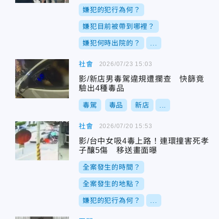
嫌犯的犯行為何？
嫌犯目前被帶到哪裡？
嫌犯何時出院的？
...
社會
2026/07/23 15:03
影/新店男毒駕違規遭攔查 快篩竟
驗出4種毒品
毒駕
毒品
新店
...
社會
2026/07/20 15:53
影/台中女吸4毒上路！連環撞害死孝
子釀5傷 移送畫面曝
全案發生的時間？
全案發生的地點？
嫌犯的犯行為何？
...