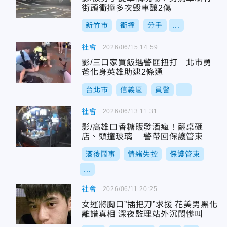
街頭衝撞多次毀車釀2傷
新竹市
衝撞
分手
...
社會
2026/06/15 14:59
影/三口家買飯遇警匪扭打 北市勇
爸化身英雄助逮2條通
台北市
信義區
員警
...
社會
2026/06/13 11:31
影/高雄口香糖販發酒瘋！翻桌砸
店、頭撞玻璃 警帶回保護管束
酒後鬧事
情緒失控
保護管束
...
社會
2026/06/11 20:25
女運將胸口”插把刀”求援 花美男黑化
離譜真相 深夜監理站外沉悶慘叫