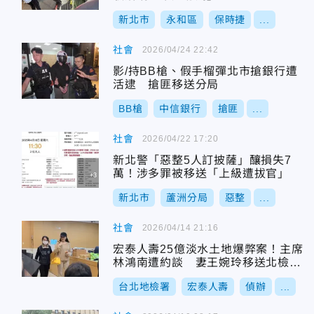
新北市
永和區
保時捷
...
社會
2026/04/24 22:42
影/持BB槍、假手榴彈北市搶銀行遭
活逮 搶匪移送分局
BB槍
中信銀行
搶匪
...
社會
2026/04/22 17:20
新北警「惡整5人訂披薩」釀損失7
萬！涉多罪被移送「上級遭拔官」
新北市
蘆洲分局
惡整
...
社會
2026/04/14 21:16
宏泰人壽25億淡水土地爆弊案！主席
林鴻南遭約談 妻王婉玲移送北檢複
訊
台北地檢署
宏泰人壽
偵辦
...