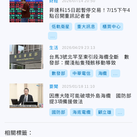
財經
2026/07/14 20:50
昇達科15日起暫停交易！7/15下午4
點召開重訊記者會
低軌衛星
重大訊息
櫃買中心
...
生活
2026/04/29 23:13
台馬3號北竿至東引段海纜全斷 數
發部：擱淺船隻殘骸移動導致
數發部
中華電信
海纜
...
要聞
2025/01/18 11:10
因應大陸可能破壞外島海纜 國防部
提3項備援做法
國防部
海底電纜
顧立雄
...
相關標籤：