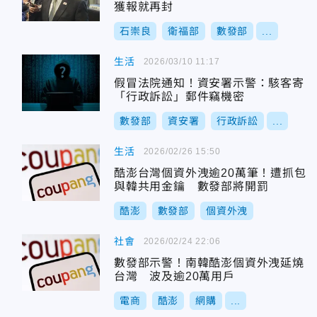
獲報就再封
石崇良
衛福部
數發部
...
生活
2026/03/10 11:17
假冒法院通知！資安署示警：駭客寄
「行政訴訟」郵件竊機密
數發部
資安署
行政訴訟
...
生活
2026/02/26 15:50
酷澎台灣個資外洩逾20萬筆！遭抓包
與韓共用金鑰 數發部將開罰
酷澎
數發部
個資外洩
社會
2026/02/24 22:06
數發部示警！南韓酷澎個資外洩延燒
台灣 波及逾20萬用戶
電商
酷澎
網購
...