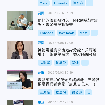
Meta
Threads
陳水扁
...
要聞
2026/06/16 07:19
他們的帳號被消失！Meta稱技術錯
誤、數發部啟動調查
Threads
facebook
Meta
...
要聞
2026/06/05 10:09
神祕電話竟背出她身分證、戶籍地
址！ 黃瀞瑩嚇壞：頭皮瞬間發麻
民眾黨
黃瀞瑩
學姊
...
要聞
2026/06/03 10:39
數發部砸400萬做會議記錄 王鴻薇
踢爆得標者竟是「唐鳳自己人」！
王鴻薇
立法院
數發部
...
生活
2026/05/27 21:59