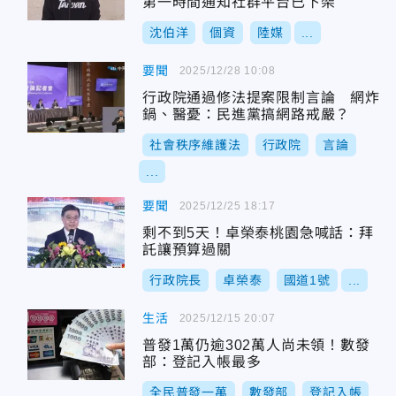
第一時間通知社群平台已下架
沈伯洋
個資
陸媒
...
要聞
2025/12/28 10:08
行政院通過修法提案限制言論 網炸
鍋、醫憂：民進黨搞網路戒嚴？
社會秩序維護法
行政院
言論
...
要聞
2025/12/25 18:17
剩不到5天！卓榮泰桃園急喊話：拜
託讓預算過關
行政院長
卓榮泰
國道1號
...
生活
2025/12/15 20:07
普發1萬仍逾302萬人尚未領！數發
部：登記入帳最多
全民普發一萬
數發部
登記入帳