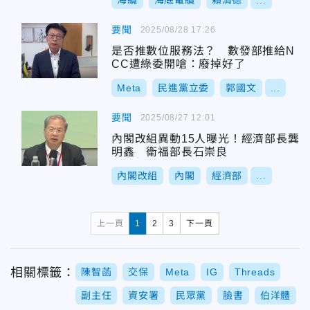
海纜
海底電纜
賴清德
...
要聞
2025/08/28 17:26
是否推數位服務法？ 數發部推給N
CC遭綠委開嗆：廢掉好了
Meta
民進黨立委
郭國文
...
要聞
2025/08/27 12:01
內閣改組異動15人曝光！經濟部長龔
明鑫 衛福部長石崇良
內閣改組
內閣
經濟部
...
上一頁
1
2
3
下一頁
相關標籤：
陳智菡
交保
Meta
IG
Threads
副主任
資安署
民眾黨
臉書
伯洋體