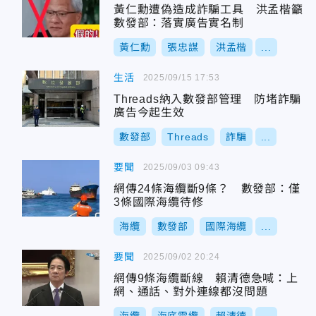
黃仁勳遭偽造成詐騙工具 洪孟楷籲
數發部：落實廣告實名制
黃仁勳
張忠謀
洪孟楷
...
生活
2025/09/15 17:53
Threads納入數發部管理 防堵詐騙
廣告今起生效
數發部
Threads
詐騙
...
要聞
2025/09/03 09:43
網傳24條海纜斷9條？ 數發部：僅
3條國際海纜待修
海纜
數發部
國際海纜
...
要聞
2025/09/02 20:24
網傳9條海纜斷線 賴清德急喊：上
網、通話、對外連線都沒問題