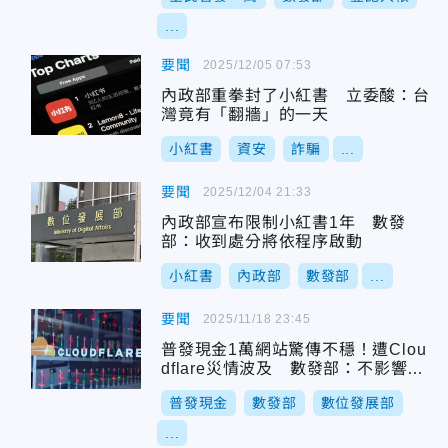
...
要聞
2025/12/05 07:53
內政部重拳封了小紅書 立委酸：台
灣竟有「翻牆」的一天
小紅書
資安
詐騙
...
要聞
2025/12/04 21:33
內政部宣布限制小紅書1年 數發
部：收到處分將依程序啟動
小紅書
內政部
數發部
...
要聞
2025/11/18 23:45
普發現金1萬網站驚傳不穩！遭Clou
dflare災情波及 數發部：不影響民
眾領取權益
普發現金
數發部
數位發展部
...