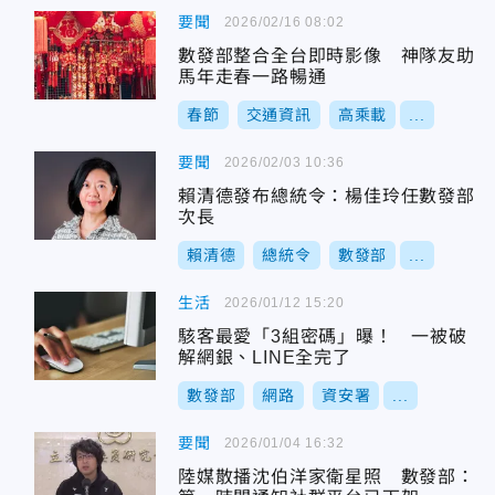
要聞
2026/02/16 08:02
數發部整合全台即時影像 神隊友助
馬年走春一路暢通
春節
交通資訊
高乘載
...
要聞
2026/02/03 10:36
賴清德發布總統令：楊佳玲任數發部
次長
賴清德
總統令
數發部
...
生活
2026/01/12 15:20
駭客最愛「3組密碼」曝！ 一被破
解網銀、LINE全完了
數發部
網路
資安署
...
要聞
2026/01/04 16:32
陸媒散播沈伯洋家衛星照 數發部：