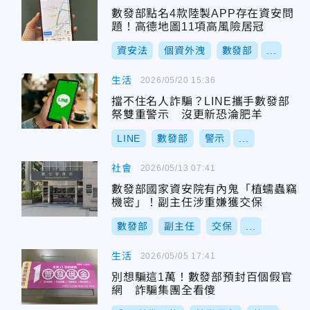
數發部點名4款陸製APP存在資安問
題！高德地圖11項高風險居冠
資安法
個資外洩
數發部
...
生活
2026/05/20 15:36
擋不住名人詐騙？LINE攜手數發部
祭雙重警示 沒更新恐淪肥羊
LINE
數發部
警示
...
社會
2026/05/13 07:41
數發部國家資安院有內鬼「植蠕蟲竊
機密」！副主任涉重嫌獲交保
數發部
副主任
交保
...
生活
2026/05/05 17:41
別想騙這1萬！數發部預封百個假官
網 詐騙集團全看傻