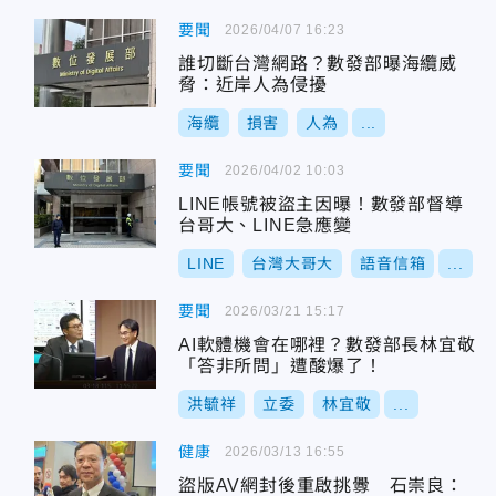
要聞
2026/04/07 16:23
誰切斷台灣網路？數發部曝海纜威
脅：近岸人為侵擾
海纜
損害
人為
...
要聞
2026/04/02 10:03
LINE帳號被盜主因曝！數發部督導
台哥大、LINE急應變
LINE
台灣大哥大
語音信箱
...
要聞
2026/03/21 15:17
AI軟體機會在哪裡？數發部長林宜敬
「答非所問」遭酸爆了！
洪毓祥
立委
林宜敬
...
健康
2026/03/13 16:55
盜版AV網封後重啟挑釁 石崇良：