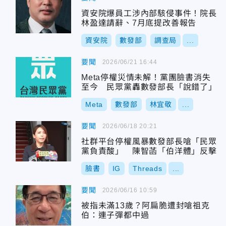
資安院爆員工涉內部駭侵事件！院長
林盈達請辭、7月底提改善報告
資安院
數發部
調查局
...
要聞
2026/06/21 16:44
Meta停權災情未解！黨團臉書消失
至今 民眾黨轟數發部長「說錯了」
Meta
數發部
林宜敬
...
要聞
2026/06/18 20:21
社群平台停權風暴數發部長嗆「民眾
黨負責酸」 陳智菡「伯洋體」反擊
臉書
IG
Threads
...
要聞
2026/06/16 10:59
被指未滿13歲？阿扁脆遭封嗆祖克
伯：連子彈都中過