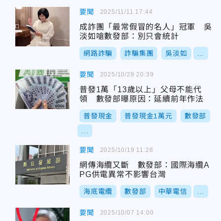
要聞
2025/11/11 17:44
成詐團「最常假冒的名人」冠軍 吳
淡如嗆數發部：別只會統計
網路詐騙
詐騙集團
吳淡如
...
要聞
2025/10/28 20:39
普發1萬「13歲以上」父母不能代
領 數發部曝原因：延續前年作法
普發現金
普發現金1萬元
數發部
...
要聞
2025/10/19 11:28
網傳海纜又斷 數發部：國際海纜A
PG供電異常不影響台灣
海底電纜
數發部
中華電信
...
要聞
2025/10/07 14:00