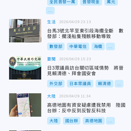
全民普發一萬
普發現金
萬元
...
生活
2026/04/29 23:13
台馬3號北竿至東引段海纜全斷 數
發部：擱淺船隻殘骸移動導致
數發部
中華電信
海纜
...
要聞
2026/04/29 15:23
日3眾議員訪台關切區域情勢 將晉
見賴清德、拜會國安會
外交部
日本眾議員
賴清德
...
大陸
2026/04/29 11:34
高德地圖有資安疑慮遭我禁用 陸國
台辦：反中反到反智反科技
大陸
國台辦
高德地圖
...