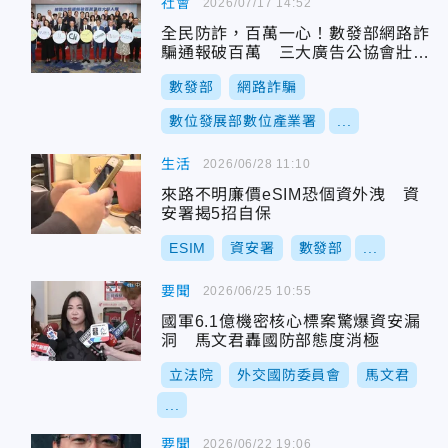
社會
2026/07/17 14:52
全民防詐，百萬一心！數發部網路詐
騙通報破百萬 三大廣告公協會壯大
防詐好人隊
數發部
網路詐騙
數位發展部數位產業署
...
生活
2026/06/28 11:10
來路不明廉價eSIM恐個資外洩 資
安署揭5招自保
ESIM
資安署
數發部
...
要聞
2026/06/25 10:55
國軍6.1億機密核心標案驚爆資安漏
洞 馬文君轟國防部態度消極
立法院
外交國防委員會
馬文君
...
要聞
2026/06/22 19:06