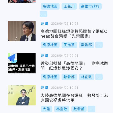
高德地圖
王義川
高雄市政府
...
要聞
2026/04/23 10:23
高德地圖紅綠燈倒數恐遭禁？網紅C
heap酸台灣變「先禁國家」
高德地圖
民進黨
數發部
...
要聞
2026/04/23 09:01
數發部擬禁「高德地圖」 謝寒冰酸
問：紅燈秒數涉國安？
高德地圖
數發部
林宜敬
...
要聞
2026/04/22 19:21
大陸高德地圖在台爆紅 數發部：若
有國安疑慮將禁用
大陸
林宜敬
數發部
...