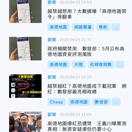
要聞
2026/04/25 16:03
越禁越想用？大數據曝「高德地圖禁
令」慘翻車
高德地圖
網路聲量
導航
...
要聞
2026/04/23 21:37
政府機關禁用 數發部：5月公布高
德地圖資安評測風險
高德地圖
大陸
紅綠燈倒數
...
要聞
2026/04/23 16:20
越禁越紅？高德地圖成下載冠軍 網
紅：數發部最亮眼政績
Cheap
高德地圖
數發部
...
要聞
2026/04/23 11:04
高德地圖爆紅恐遭禁 王義川曝實測
真相：無資安疑慮但仍要小心