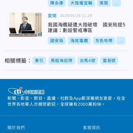
陳永康
大陸權宜輪
張競
...
要聞
2025/01/16 11:28
我國海纜疑遭大陸破壞 國安局提5
建議：劃設警戒專區
國安局
海底電纜
灰色地帶
...
相關標籤：
東引
馬祖海巡隊
台馬4號
雷島號
新聞、影音、節目、直播、社群及App都深獲網友喜愛，在全
世界各地華人亦頗受歡迎，全球擁有2000萬粉絲。
關於我們
客服資訊