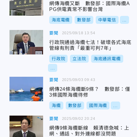
網傳海纜又斷 數發部：國際海纜A
PG供電異常不影響台灣
海底電纜
數發部
中華電信
...
要聞
2025/09/18 13:54
行政院通過海纜七法！破壞各式海底
管線有刑責「最重可判7年」
行政院
立法院
海底通訊電纜
...
要聞
2025/09/03 09:43
網傳24條海纜斷9條？ 數發部：僅
3條國際海纜待修
海纜
數發部
國際海纜
...
要聞
2025/09/02 20:24
網傳9條海纜斷線 賴清德急喊：上
網、通話、對外連線都沒問題