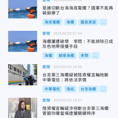
要聞
是誰切斷台海海底電纜？國軍不能再
裝麻痹了
海底電纜
海纜
圍島演習
...
要聞
2025/02/26 07:44
海纜屢遭破壞 李問：不能排除已成
灰色地帶侵擾手段
海纜
破壞海纜
李問
...
要聞
2025/02/25 19:56
台澎第三海纜疑被陸資權宜輪拖斷
中華電信：將依法求償
中華電信
海巡
台澎海纜
...
要聞
2025/02/25 18:37
陸資權宜輪疑涉拖斷台澎第三海纜
管碧玲曝當場逮獲關鍵時序