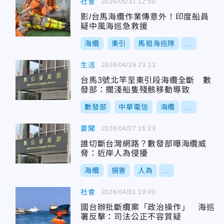
社會
2026/05/31 12:50
影/台馬海纜作業傳意外！印度船員
疑中風海巡急救援
海纜
東引
馬祖海巡隊
...
生活
2026/04/29 23:13
台馬3號北竿至東引段海纜全斷 數
發部：擱淺船隻殘骸移動導致
數發部
中華電信
海纜
...
要聞
2026/04/07 16:23
誰切斷台灣網路？數發部曝海纜威
脅：近岸人為侵擾
海纜
損害
人為
...
社會
2026/04/01 19:00
國台辦批斷纜案「政治操作」 海巡
署反擊：司法公正不容質疑