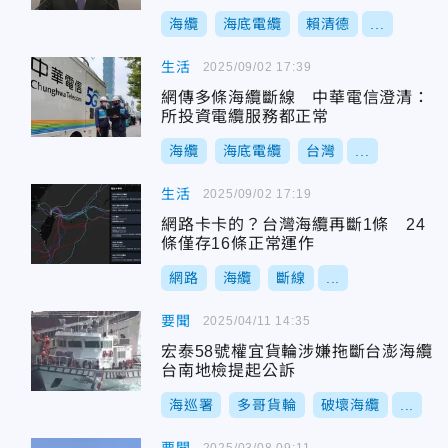
海纜
海底電纜
賴清德
...
生活
2025/09/02 17:39
網傳多條海纜斷線 中華電信澄清：
所投資電纜服務都正常
海纜
海底電纜
台灣
...
生活
2025/09/02 17:19
網路卡卡的？台灣海纜再斷1條 24
條僅存16條正常運作
網路
海纜
斷線
...
要聞
2025/04/11 14:35
宏泰58號權宜貨輪涉嫌拖斷台澎海纜
台南地檢提起公訴
海巡署
多哥貨輪
破壞海纜
...
2025/03/08 09:11