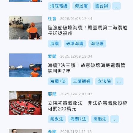
海底電纜
海巡署
國台辦
...
社會
2026/01/08 17:44
陸漁船破壞海纜！毀臺馬第二海纜船
長送返福州
海纜
破壞海纜
海巡署
要聞
2025/12/09 12:34
海纜7法三讀！故意破壞海底電纜管
線可判7年
海纜7法
三讀通過
立法院
...
要聞
2025/12/02 07:07
立院初審氣象法 非法危害氣象設施
可罰200萬元
氣象法
海纜7法
商港法
...
要聞
2025/11/24 11:13