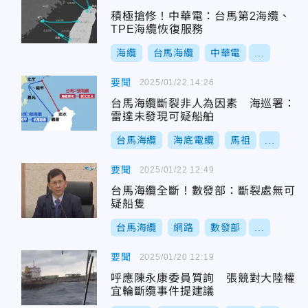
積極搶修！中華電：台馬第2海纜、
TPE海纜恢復服務
海纜
台馬海纜
中華電
...
要聞
2025/01/22 14:26
台馬海纜斷裂非人為因素 海巡署：
雷達未發現可疑船舶
台馬海纜
海底電纜
馬祖
...
要聞
2025/01/22 12:49
台馬海纜全斷！數發部：斷裂處無可
疑船隻
台馬海纜
網路
數發部
...
要聞
2025/01/20 12:19
呼應陳永康委員質詢 張競對大陸權
宜輪斷纜事件提建議