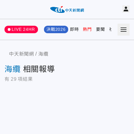
LIVE 24HR
決戰2026
即時
熱門
要聞
社會
娛樂
中天新聞網
海纜
海纜
相關報導
有
29
項結果