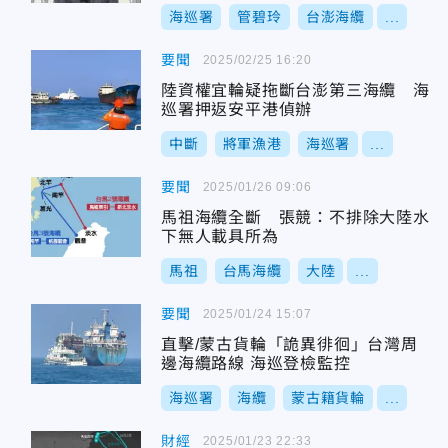
海巡署
管碧玲
台澎海纜
...
要聞
2025/02/25 16:20
陸資權宜輪疑拖斷台澎第三海纜 海
巡署押返安平港偵辦
中斷
將軍漁港
海巡署
...
要聞
2025/01/26 09:06
馬祖海纜全斷 張競：不排除大陸水
下無人載具所為
馬祖
台馬海纜
大陸
...
要聞
2025/01/24 15:07
直擊/蒙古貨輪「詭異徘徊」台灣周
邊海纜路線 海巡登檢監控
海巡署
海纜
蒙古籍貨輪
...
財經
2025/01/23 22:33