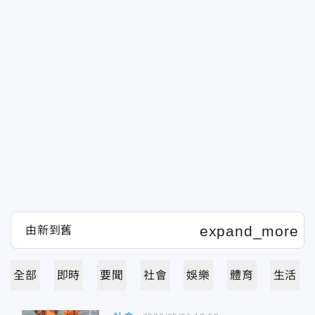
全部
即時
要聞
社會
娛樂
體育
生活