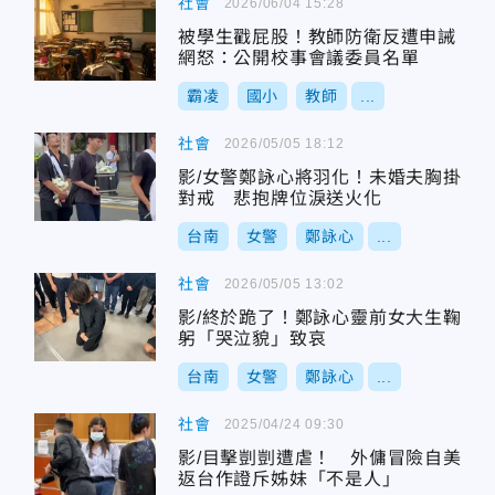
社會
2026/06/04 15:28
被學生戳屁股！教師防衛反遭申誡
網怒：公開校事會議委員名單
霸凌
國小
教師
...
社會
2026/05/05 18:12
影/女警鄭詠心將羽化！未婚夫胸掛
對戒 悲抱牌位淚送火化
台南
女警
鄭詠心
...
社會
2026/05/05 13:02
影/終於跪了！鄭詠心靈前女大生鞠
躬「哭泣貌」致哀
台南
女警
鄭詠心
...
社會
2025/04/24 09:30
影/目擊剴剴遭虐！ 外傭冒險自美
返台作證斥姊妹「不是人」