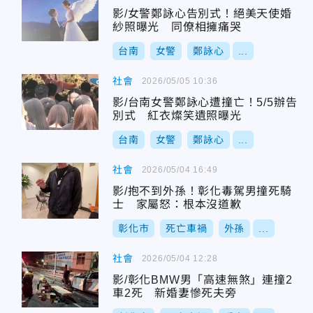
影/女警鄭詠心告別式！絕美天使婚
紗照曝光 同僚相擁痛哭
台南
女警
鄭詠心
...
社會
2026/05/05 10:36
影/台南女警鄭詠心遭撞亡！5/5辦告
別式 紅衣燦笑遺照曝光
台南
女警
鄭詠心
...
社會
2026/05/04 16:49
影/抱不到外孫！彰化毒駕男撞死騎
士 家屬怒：根本沒道歉
彰化市
死亡車禍
外孫
...
社會
2026/05/04 12:28
影/彰化BMW男「高速無煞」連撞2
車2死 新婚妻慘死夫旁