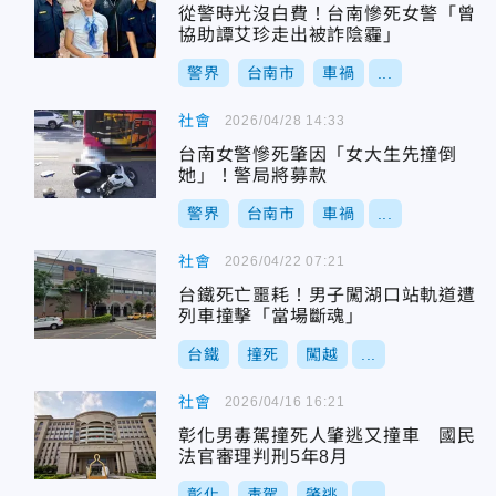
從警時光沒白費！台南慘死女警「曾
協助譚艾珍走出被詐陰霾」
警界
台南市
車禍
...
社會
2026/04/28 14:33
台南女警慘死肇因「女大生先撞倒
她」！警局將募款
警界
台南市
車禍
...
社會
2026/04/22 07:21
台鐵死亡噩耗！男子闖湖口站軌道遭
列車撞擊「當場斷魂」
台鐵
撞死
闖越
...
社會
2026/04/16 16:21
彰化男毒駕撞死人肇逃又撞車 國民
法官審理判刑5年8月
彰化
毒駕
肇逃
...