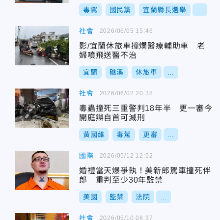
毒駕
國民黨
宜蘭縣長選舉
...
社會
2026/06/05 15:46
影/宜蘭休旅車撞爛醫療輔助車 老
婦噴飛送醫不治
宜蘭
礁溪
休旅車
...
社會
2026/06/02 20:38
毒蟲撞死三重警判18年半 更一審今
開庭辯自首可減刑
黃國維
毒駕
更審
...
國際
2026/05/12 12:52
婚禮當天爆爭執！美新郎駕車撞死伴
郎 重判至少30年監禁
美國
監禁
法院
...
社會
2026/05/10 08:37