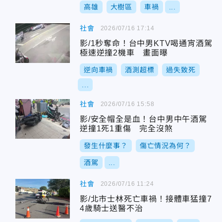
高雄
大樹區
車禍
...
社會
2026/07/16 17:14
影/1秒奪命！台中男KTV喝通宵酒駕
極速逆撞2機車 畫面曝
逆向車禍
酒測超標
過失致死
...
社會
2026/07/16 15:58
影/安全帽全是血！台中男中午酒駕
逆撞1死1重傷 完全沒煞
發生什麼事？
傷亡情況為何？
酒駕
...
社會
2026/07/16 11:24
影/北市士林死亡車禍！接體車猛撞7
4歲騎士送醫不治