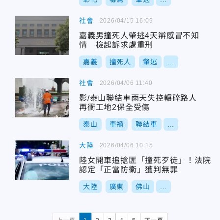
社會
2026/04/15 16:09
嘉義男撞死人肇逃4天辯感冒不知
情 檢起訴求處重刑
嘉義
撞死人
肇逃
...
社會
2026/04/06 11:40
影/泰山聯結車雨天失控輾碎路人
再衝工地2保全受傷
泰山
車禍
聯結車
...
大陸
2026/04/06 10:15
陸女開車追搶匪「撞死歹徒」！法院
認定「正當防衛」獲判無罪
大陸
廣東
佛山
...