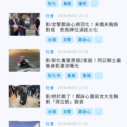
彰化
毒駕
撞死
...
社會
2026/05/05 18:12
影/女警鄭詠心將羽化！未婚夫胸掛
對戒 悲抱牌位淚送火化
台南
女警
鄭詠心
...
社會
2026/05/05 15:26
影/彰化毒駕男毀2家庭！阿公騎士最
後身影淒涼曝光
彰化市
毒駕
車禍
...
社會
2026/05/05 13:02
影/終於跪了！鄭詠心靈前女大生鞠
躬「哭泣貌」致哀
台南
女警
鄭詠心
...
社會
2026/05/05 11:52