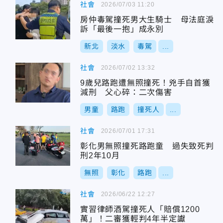
社會
2026/07/03 11:20
房仲毒駕撞死男大生騎士 母法庭淚
訴「最後一抱」成永別
新北
淡水
毒駕
...
社會
2026/07/02 13:32
9歲兒路跑遭無照撞死！兇手自首獲
減刑 父心碎：二次傷害
男童
路跑
撞死人
...
社會
2026/07/01 17:31
彰化男無照撞死路跑童 過失致死判
刑2年10月
無照
彰化
路跑
...
社會
2026/06/22 12:27
實習律師酒駕撞死人「賠償1200
萬」！二審獲輕判4年半定讞