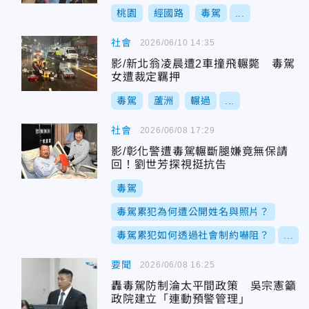
桃園
經國路
毒駕
...
社會
2026/06/10 14:35
影/新北翁凌晨遭2車撞飛輾斃 毒駕
女遭裁定羈押
毒駕
蘆洲
輾過
...
社會
2026/06/08 17:29
影/彰化警遭毒駕輾斷腿嫌竟無保請
回！劉世芳探視挺抗告
毒駕
毒駕累犯為何遭公開姓名與照片？
毒駕累犯如何透過社會制約嚇阻？
...
要聞
2026/06/08 16:25
轟毒駕防制淪太平間政策 吳宗憲籲
政院建立「連動預警管理」