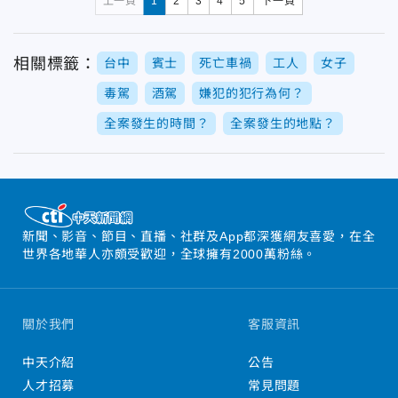
上一頁
1
2
3
4
5
下一頁
相關標籤：
台中
賓士
死亡車禍
工人
女子
毒駕
酒駕
嫌犯的犯行為何？
全案發生的時間？
全案發生的地點？
新聞、影音、節目、直播、社群及App都深獲網友喜愛，在全
世界各地華人亦頗受歡迎，全球擁有2000萬粉絲。
關於我們
客服資訊
中天介紹
公告
人才招募
常見問題