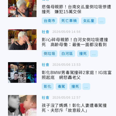
悲傷母親節！台南女乩童倒垃圾慘遭
撞死 嫌犯15萬交保
台南市
死亡車禍
女乩童
...
社會
2026/05/09 14:56
影/心碎母親節！白河女倒垃圾遭撞
死 高齡母慟：最後一面都沒看到
倒垃圾
白河區
撞死
...
社會
2026/05/06 13:53
彰化BMW男毒駕撞碎2家庭！IG炫富
照起底 網怒轟老父
彰化
毒駕
撞死
...
社會
2026/05/06 12:57
孩子沒了媽媽！彰化人妻遭毒駕撞
死、夫怒斥「故意殺人」