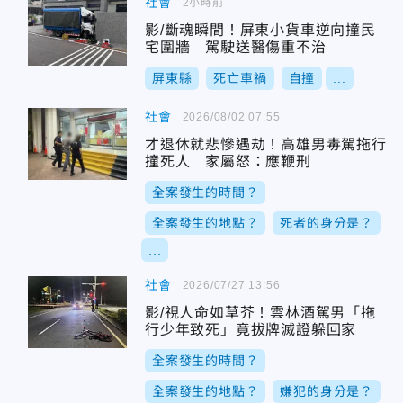
社會
2小時前
影/斷魂瞬間！屏東小貨車逆向撞民
宅圍牆 駕駛送醫傷重不治
屏東縣
死亡車禍
自撞
...
社會
2026/08/02 07:55
才退休就悲慘遇劫！高雄男毒駕拖行
撞死人 家屬怒：應鞭刑
全案發生的時間？
全案發生的地點？
死者的身分是？
...
社會
2026/07/27 13:56
影/視人命如草芥！雲林酒駕男「拖
行少年致死」竟拔牌滅證躲回家
全案發生的時間？
全案發生的地點？
嫌犯的身分是？