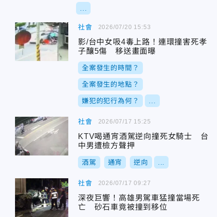
...
社會
2026/07/20 15:53
影/台中女吸4毒上路！連環撞害死孝
子釀5傷 移送畫面曝
全案發生的時間？
全案發生的地點？
嫌犯的犯行為何？
...
社會
2026/07/17 15:25
KTV喝通宵酒駕逆向撞死女騎士 台
中男遭檢方聲押
酒駕
通宵
逆向
...
社會
2026/07/17 09:27
深夜巨響！高雄男駕車猛撞當場死
亡 砂石車竟被撞到移位