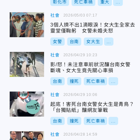
彰化市
死亡車禍
重大
...
社會
2026/05/03 07:17
3個人擠不出1滴眼淚！女大生全家去
靈堂僅鞠躬 女警未婚夫怒
女警
台南
女大生
...
社會
2026/04/29 10:23
影/怒！未注意車前狀況釀台南女警
斷魂、女大生竟先關心車損
台南
撞死
死亡車禍
...
社會
2026/04/29 10:06
起底！害死台南女警女大生是青鳥？
「台獨貼紙」釀網友筆戰
台南
撞死
死亡車禍
...
社會
2026/04/28 14:59