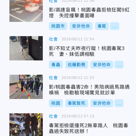
社會
2026/06/12 12:56
影/高速盲飆！桃園毒蟲拒檢狂闖9紅
燈 失控撞擊畫面曝
桃園市
安非他命
毒駕
...
社會
2026/06/12 11:54
影/不知丈夫昨夜行蹤！桃園毒駕3
死 妻、妹低調相驗
毒蟲
巡邏勤務
安非他命
...
社會
2026/06/12 11:33
影/桃園毒蟲害2命！男陪病過馬路遇
橫禍 檢勘驗現場驚見就診單
桃園
毒駕致死
安非他命
...
社會
2026/06/12 07:15
毒駕拒檢還撞死2無辜路人 桃園毒
蟲過失致死送辦！