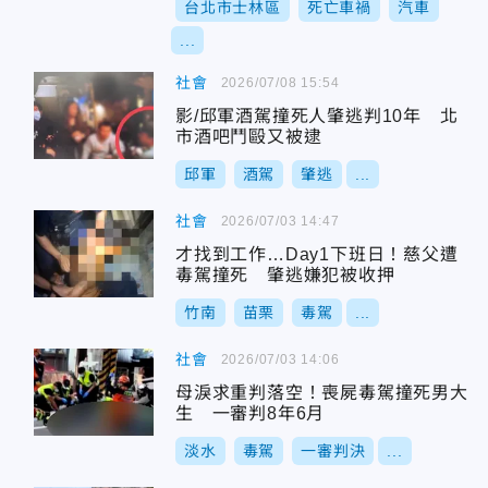
台北市士林區
死亡車禍
汽車
...
社會
2026/07/08 15:54
影/邱軍酒駕撞死人肇逃判10年 北
市酒吧鬥毆又被逮
邱軍
酒駕
肇逃
...
社會
2026/07/03 14:47
才找到工作…Day1下班日！慈父遭
毒駕撞死 肇逃嫌犯被收押
竹南
苗栗
毒駕
...
社會
2026/07/03 14:06
母淚求重判落空！喪屍毒駕撞死男大
生 一審判8年6月
淡水
毒駕
一審判決
...