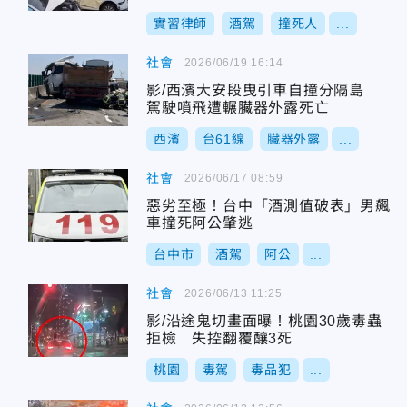
實習律師
酒駕
撞死人
...
社會
2026/06/19 16:14
影/西濱大安段曳引車自撞分隔島
駕駛噴飛遭輾臟器外露死亡
西濱
台61線
臟器外露
...
社會
2026/06/17 08:59
惡劣至極！台中「酒測值破表」男飆
車撞死阿公肇逃
台中市
酒駕
阿公
...
社會
2026/06/13 11:25
影/沿途鬼切畫面曝！桃園30歲毒蟲
拒檢 失控翻覆釀3死
桃園
毒駕
毒品犯
...