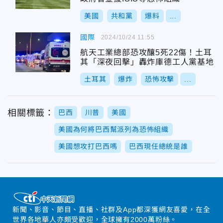
美國
共和黨
爆料
...
國際
2024/10/24 11:55
航天工業總部恐攻釀5死22傷！土耳
其「深夜回擊」轟炸庫德工人黨基地
土耳其
爆炸
恐怖攻擊
...
相關標籤：
巴西
川普
美國
美國為何將巴西幫派列為恐怖組織
美國想攻打巴西嗎
巴西現任總統是誰
新聞、影音、節目、直播、社群及App都深獲網友喜愛，在全
世界各地華人亦頗受歡迎，全球擁有2000萬粉絲。