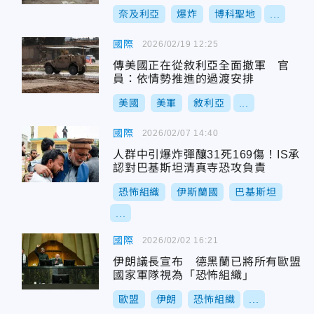
奈及利亞
爆炸
博科聖地
...
國際
2026/02/19 12:25
傳美國正在從敘利亞全面撤軍 官
員：依情勢推進的過渡安排
美國
美軍
敘利亞
...
國際
2026/02/07 14:40
人群中引爆炸彈釀31死169傷！IS承
認對巴基斯坦清真寺恐攻負責
恐怖組織
伊斯蘭國
巴基斯坦
...
國際
2026/02/02 16:21
伊朗議長宣布 德黑蘭已將所有歐盟
國家軍隊視為「恐怖組織」
歐盟
伊朗
恐怖組織
...