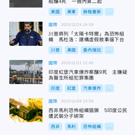
船釀4死 一週內第二起
美國
美軍
赫格塞斯
...
國際
2025/11/24 16:59
川普將列「太陽卡特爾」為恐怖組
織 馬杜洛：建構虛假敘事逼下台
川普
美國
委內瑞拉
...
國際
2025/11/12 12:46
印度紅堡汽車爆炸案釀9死 主嫌疑
為醫生所組犯罪集團
印度
紅堡
汽車爆炸
...
國際
2025/11/08 15:59
西非馬利恐怖組織猖獗 5印度公民
遭武裝分子綁架
西非
馬利
恐怖組織
...