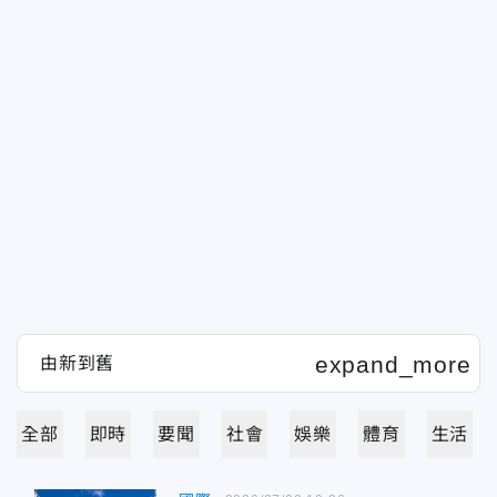
全部
即時
要聞
社會
娛樂
體育
生活