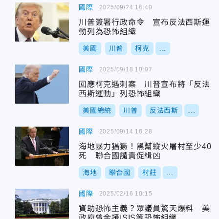
國際
2025/09/24 16:40
川普簽署行政命令 宣布反法西斯運
動列為恐怖組織
美國
川普
柯克
...
國際
2025/09/18 10:07
回應柯克遇刺案 川普宣布將「反法
西斯運動」列恐怖組織
美國總統
川普
反法西斯
...
國際
2025/09/14 16:28
海地暴力猖獗！黑幫縱火屠村至少40
死 聯合國譴責促緝凶
海地
聯合國
村莊
...
國際
2025/02/16 10:15
資助恐怖主義？眾議員驚天爆料 美
政府曾金援ISIS等恐怖組織