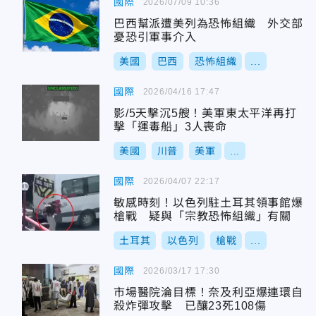
國際
2026/07/09 10:36
巴西幫派遭美列為恐怖組織 外交部
憂恐引軍事介入
美國
巴西
恐怖組織
...
國際
2026/04/16 17:47
影/5天擊沉5艘！美軍東太平洋再打
擊「運毒船」3人喪命
美國
川普
美軍
...
國際
2026/04/07 22:17
敏感時刻！以色列駐土耳其領事館爆
槍戰 疑與「宗教恐怖組織」有關
土耳其
以色列
槍戰
...
國際
2026/03/17 17:30
市場醫院淪目標！奈及利亞爆連環自
殺炸彈攻擊 已釀23死108傷