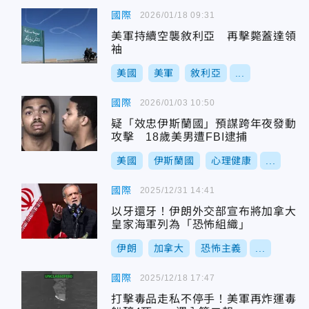
國際
2026/01/18 09:31
美軍持續空襲敘利亞 再擊斃蓋達領
袖
美國
美軍
敘利亞
...
國際
2026/01/03 10:50
疑「效忠伊斯蘭國」預謀跨年夜發動
攻擊 18歲美男遭FBI逮捕
美國
伊斯蘭國
心理健康
...
國際
2025/12/31 14:41
以牙還牙！伊朗外交部宣布將加拿大
皇家海軍列為「恐怖組織」
伊朗
加拿大
恐怖主義
...
國際
2025/12/18 17:47
打擊毒品走私不停手！美軍再炸運毒