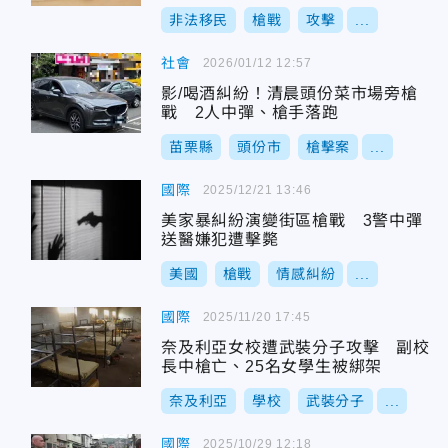
非法移民
槍戰
攻擊
...
社會
2026/01/12 12:57
影/喝酒糾紛！清晨頭份菜市場旁槍
戰 2人中彈、槍手落跑
苗栗縣
頭份市
槍擊案
...
國際
2025/12/21 13:46
美家暴糾紛演變街區槍戰 3警中彈
送醫嫌犯遭擊斃
美國
槍戰
情感糾紛
...
國際
2025/11/20 17:45
奈及利亞女校遭武裝分子攻擊 副校
長中槍亡、25名女學生被綁架
奈及利亞
學校
武裝分子
...
國際
2025/10/29 12:18