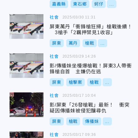
嘉義縣
東石鄉
蚵仔
...
社會
2025/03/30 11:31
屏東萬丹「衝鋒槍狂掃」槍戰後續！
3槍手「2羈押禁見1收容」
屏東
萬丹
槍戰
...
社會
2025/03/29 14:26
影/傳播妹坐檯爆槍戰！屏東3人帶衝
鋒槍自首 主嫌仍在逃
屏東
槍擊案
槍戰
...
社會
2025/03/17 10:04
影/屏東「26發槍戰」最新！ 衝突
疑因傳播妹被侵犯釀尋仇
屏東
槍戰
傳播妹
...
社會
2025/03/17 09:36