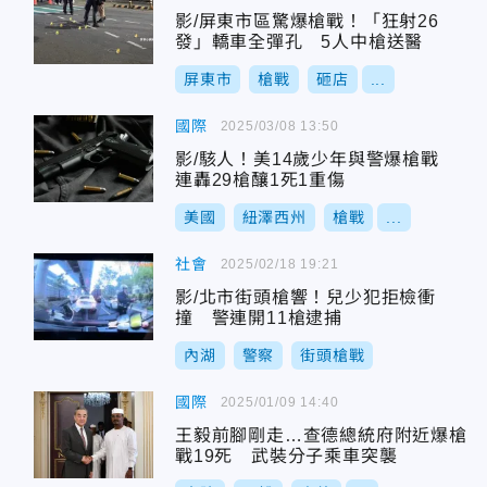
影/屏東市區驚爆槍戰！「狂射26
發」轎車全彈孔 5人中槍送醫
屏東市
槍戰
砸店
...
國際
2025/03/08 13:50
影/駭人！美14歲少年與警爆槍戰
連轟29槍釀1死1重傷
美國
紐澤西州
槍戰
...
社會
2025/02/18 19:21
影/北市街頭槍響！兒少犯拒檢衝
撞 警連開11槍逮捕
內湖
警察
街頭槍戰
國際
2025/01/09 14:40
王毅前腳剛走…查德總統府附近爆槍
戰19死 武裝分子乘車突襲