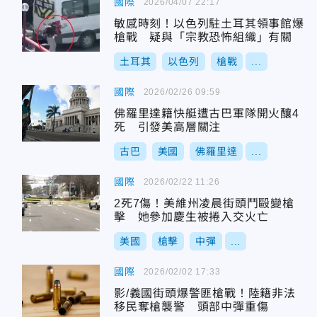
國際
2026/04/07 22:17
敏感時刻！以色列駐土耳其領事館爆
槍戰 疑與「宗教恐怖組織」有關
土耳其
以色列
槍戰
...
國際
2026/02/26 09:59
佛羅里達籍快艇遭古巴軍隊開火釀4
死 引發美高層關注
古巴
美國
佛羅里達
...
國際
2026/02/22 11:26
2死7傷！美維州凌晨街頭鬥毆變槍
擊 她參加慶生被捲入交火亡
美國
槍擊
中彈
...
國際
2026/02/02 17:33
影/義國街頭爆警匪槍戰！陸籍非法
移民奪槍襲警 頭部中彈重傷