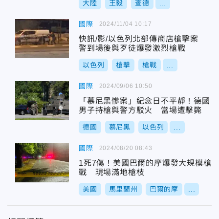
大陸
王毅
查德
...
國際
2024/11/04 10:17
快訊/影/以色列北部傳商店槍擊案
警到場後與歹徒爆發激烈槍戰
以色列
槍擊
槍戰
...
國際
2024/09/06 10:50
「慕尼黑慘案」紀念日不平靜！德國
男子持槍與警方駁火 當場遭擊斃
德國
慕尼黑
以色列
...
國際
2024/08/20 08:43
1死7傷！美國巴爾的摩爆發大規模槍
戰 現場滿地槍枝
美國
馬里蘭州
巴爾的摩
...