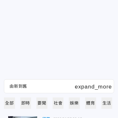
全部
即時
要聞
社會
娛樂
體育
生活