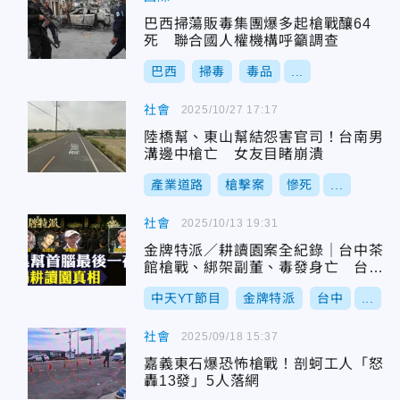
巴西掃蕩販毒集團爆多起槍戰釀64
死 聯合國人權機構呼籲調查
巴西
掃毒
毒品
...
社會
2025/10/27 17:17
陸橋幫、東山幫結怨害官司！台南男
溝邊中槍亡 女友目睹崩潰
產業道路
槍擊案
慘死
...
社會
2025/10/13 19:31
金牌特派／耕讀園案全紀錄｜台中茶
館槍戰、綁架副董、毒發身亡 台灣
黑幫最詭譎故事
中天YT節目
金牌特派
台中
...
社會
2025/09/18 15:37
嘉義東石爆恐怖槍戰！剖蚵工人「怒
轟13發」5人落網