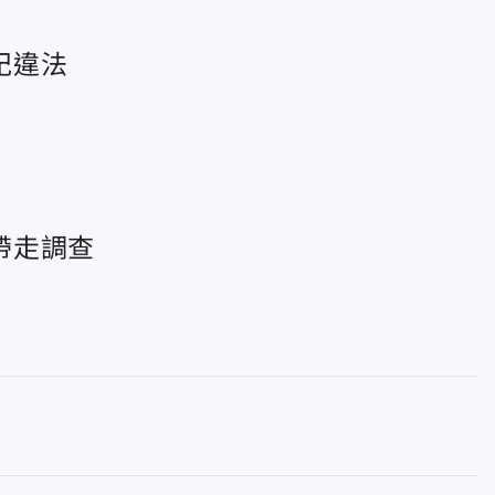
紀違法
帶走調查