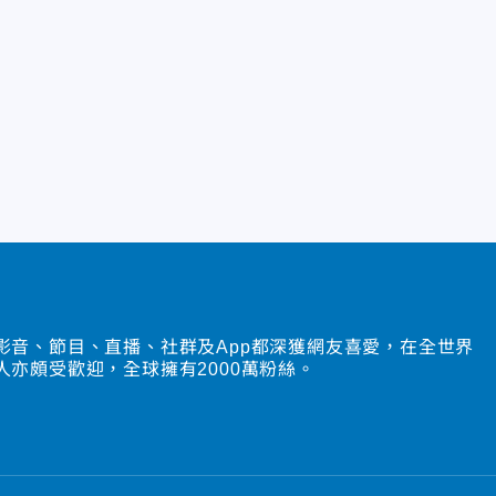
影音、節目、直播、社群及App都深獲網友喜愛，在全世界
人亦頗受歡迎，全球擁有2000萬粉絲。