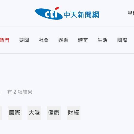
星
熱門
要聞
社會
娛樂
體育
生活
國際
導
有
2
項結果
活
國際
大陸
健康
財經