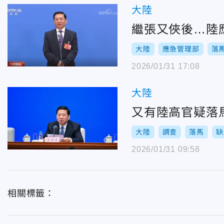
大陸
繼張又俠後…陸
大陸
應急管理部
落
2026/01/31 17:08
大陸
又有陸高官疑落
大陸
調查
落馬
缺
2026/01/31 09:58
相關標籤：