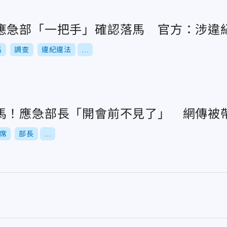
應急部「一把手」確認落馬 官方：涉違
馬
調查
違紀違法
...
馬！應急部長「開會前不見了」 網傳被
席
部長
...