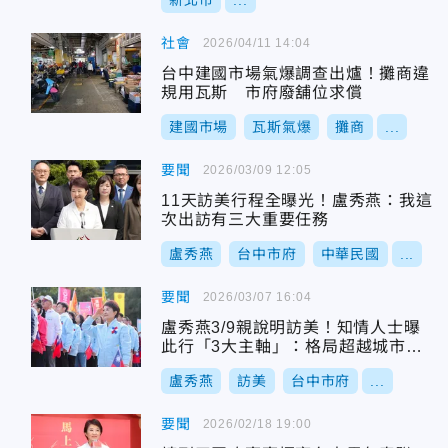
新北市
...
社會
2026/04/11 14:04
台中建國市場氣爆調查出爐！攤商違
規用瓦斯 市府廢舖位求償
建國市場
瓦斯氣爆
攤商
...
要聞
2026/03/09 12:05
11天訪美行程全曝光！盧秀燕：我這
次出訪有三大重要任務
盧秀燕
台中市府
中華民國
...
要聞
2026/03/07 16:04
盧秀燕3/9親說明訪美！知情人士曝
此行「3大主軸」：格局超越城市與
黨籍
盧秀燕
訪美
台中市府
...
要聞
2026/02/18 19:00