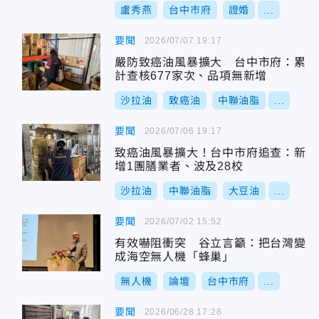
盧秀燕
台中市府
證婚
...
要聞
2026/07/07 19:17
嚴防致癌油風暴擴大 台中市府：累
計查核677家次、品項無新增
沙拉油
致癌油
中聯油脂
...
要聞
2026/07/06 19:17
致癌油風暴擴大！台中市府追查：新
增1團膳業者、波及28校
沙拉油
中聯油脂
大豆油
...
要聞
2026/07/02 15:52
有效嚇阻衝突 谷立言籲：把台灣變
成海空無人機「蜂巢」
無人機
論壇
台中市府
...
要聞
2026/06/28 17:28