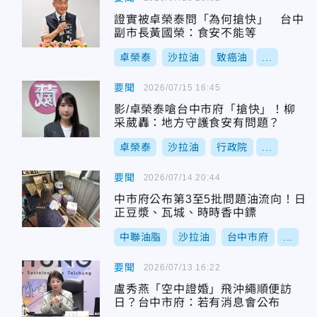
證實被卓榮泰問「為何搶快」 台中
副市長黃國榮：食安不能等
卓榮泰
沙拉油
致癌油
...
要聞
2026/07/15 16:45
影/卓榮泰嗆台中市府「搶快」！柳
采葳轟：地方守護食安有問題？
卓榮泰
沙拉油
行政院
...
要聞
2026/07/14 20:44
中市府公布第3至5批問題油流向！日
正豆漿、瓦城、時時香中鏢
中聯油脂
沙拉油
台中市府
...
要聞
2026/07/13 16:22
盧秀燕「空中證婚」飛沖繩順便訪
日？台中市府：若有消息會公布