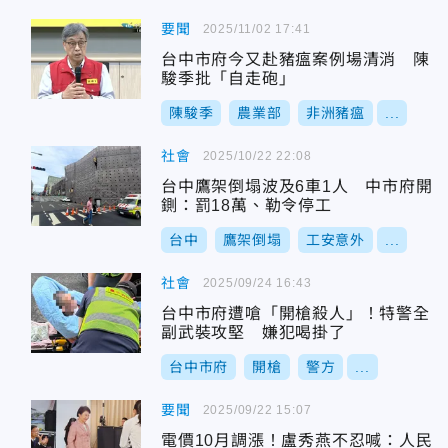
要聞
2025/11/02 17:41
台中市府今又赴豬瘟案例場清消 陳
駿季批「自走砲」
陳駿季
農業部
非洲豬瘟
...
社會
2025/10/22 22:08
台中鷹架倒塌波及6車1人 中市府開
鍘：罰18萬、勒令停工
台中
鷹架倒塌
工安意外
...
社會
2025/09/24 16:43
台中市府遭嗆「開槍殺人」！特警全
副武裝攻堅 嫌犯喝掛了
台中市府
開槍
警方
...
要聞
2025/09/22 15:07
電價10月調漲！盧秀燕不忍喊：人民