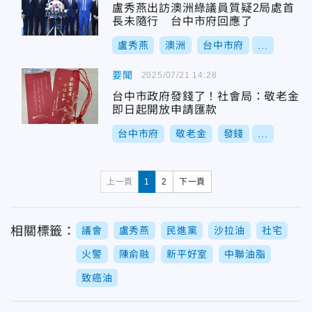
盧秀燕出訪澳洲綠議員質疑2局處首
長未隨行 台中市府回應了
盧秀燕
澳洲
台中市府
...
要聞
2025/07/21 14:28
台中市政府發錢了！社會局：敬老金
即日起開放申請匯款
台中市府
敬老金
發錢
...
上一頁
1
2
下一頁
相關標籤：
議會
盧秀燕
民進黨
沙拉油
社宅
火警
陳俞融
新平好室
中聯油脂
致癌油