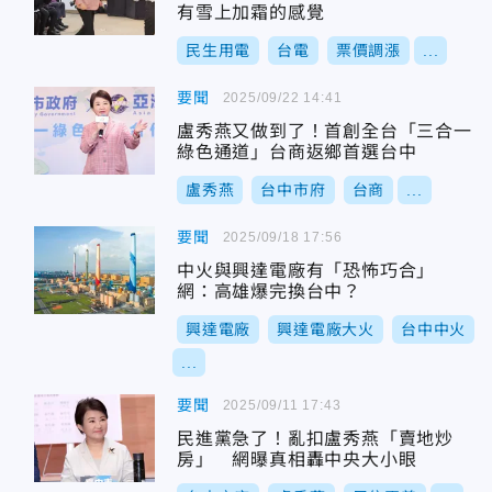
有雪上加霜的感覺
民生用電
台電
票價調漲
...
要聞
2025/09/22 14:41
盧秀燕又做到了！首創全台「三合一
綠色通道」台商返鄉首選台中
盧秀燕
台中市府
台商
...
要聞
2025/09/18 17:56
中火與興達電廠有「恐怖巧合」
網：高雄爆完換台中？
興達電廠
興達電廠大火
台中中火
...
要聞
2025/09/11 17:43
民進黨急了！亂扣盧秀燕「賣地炒
房」 網曝真相轟中央大小眼