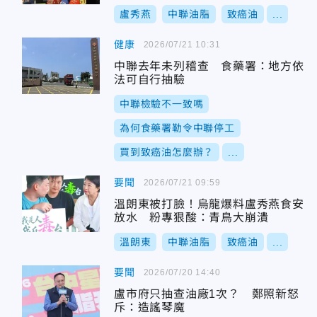
盧秀燕
中聯油脂
致癌油
...
健康
2026/07/21 10:31
中聯去年未列稽查 食藥署：地方依
法可自行抽驗
中聯檢驗不一致嗎
為何食藥署勒令中聯停工
買到致癌油怎麼辦？
...
要聞
2026/07/21 09:59
溫朗東被打臉！烏龍爆料盧秀燕食安
放水 粉專狠酸：青鳥大崩潰
溫朗東
中聯油脂
致癌油
...
要聞
2026/07/20 14:40
盧市府只抽查油廠1次？ 鄭照新怒
斥：造謠琴魔