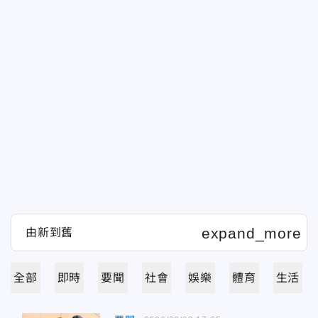
全部
即時
要聞
社會
娛樂
體育
生活