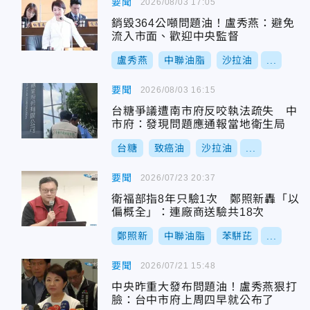
要聞
2026/08/03 17:05
銷毀364公噸問題油！盧秀燕：避免
流入市面、歡迎中央監督
盧秀燕
中聯油脂
沙拉油
...
要聞
2026/08/03 16:15
台糖爭議遭南市府反咬執法疏失 中
市府：發現問題應通報當地衛生局
台糖
致癌油
沙拉油
...
要聞
2026/07/23 20:37
衛福部指8年只驗1次 鄭照新轟「以
偏概全」：連廠商送驗共18次
鄭照新
中聯油脂
苯駢芘
...
要聞
2026/07/21 15:48
中央昨重大發布問題油！盧秀燕狠打
臉：台中市府上周四早就公布了