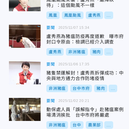
待」：這個颱風不一樣
鳳凰
鳳凰颱風
盧秀燕
...
要聞
2025/11/07 15:34
盧秀燕為豬瘟防疫再度道歉 曝市府
封口令原由：檢調已經介入調查
盧秀燕
非洲豬瘟
豬肉
...
要聞
2025/11/06 17:35
豬隻禁運解封！盧秀燕拆彈成功：中
央與地方通力合作防堵疫情
非洲豬瘟
台中市府
豬肉
...
要聞
2025/11/02 20:21
動保處人員「誤解指令」赴豬瘟案例
場清消挨批 台中市府將嚴處
非洲豬瘟
台中
農業部
...