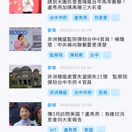
請到天團玖壹壹揮毫台中馬年春聯！
盧秀燕加碼再曝三大彩蛋
台中市府
盧秀燕
玖壹壹
...
要聞
2026/02/11 16:26
非洲豬瘟監院彈劾台中4官員！楊瓊
瓔：中央橫向聯繫要更清楚
監察院
彈劾案
台中
...
要聞
2026/02/11 14:44
非洲豬瘟處置失當損失21億 監察院
彈劾台中市府４官員
非洲豬瘟
台中市府
官員
...
要聞
2026/02/02 14:59
傳3月訪問美國？盧秀燕：有確切消
息會向大家報告
AIT
盧秀燕
美國
...