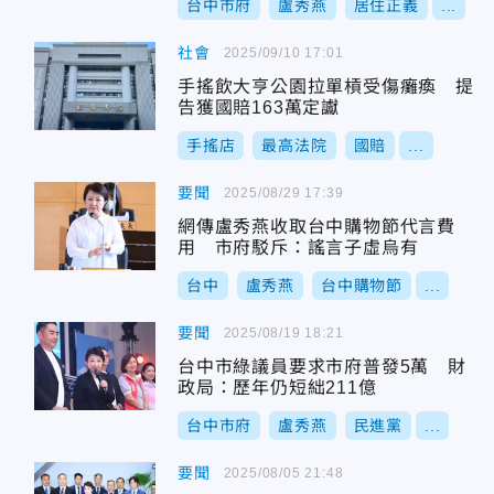
台中市府
盧秀燕
居住正義
...
社會
2025/09/10 17:01
手搖飲大亨公園拉單槓受傷癱瘓 提
告獲國賠163萬定讞
手搖店
最高法院
國賠
...
要聞
2025/08/29 17:39
網傳盧秀燕收取台中購物節代言費
用 市府駁斥：謠言子虛烏有
台中
盧秀燕
台中購物節
...
要聞
2025/08/19 18:21
台中市綠議員要求市府普發5萬 財
政局：歷年仍短絀211億
台中市府
盧秀燕
民進黨
...
要聞
2025/08/05 21:48