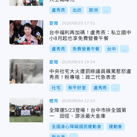
盧秀燕
出訪
歐洲
...
要聞
2026/05/25 17:51
台中福利再加碼！盧秀燕：私立國中
小8月起也享免費營養午餐
盧秀燕
免費營養午餐
台中
...
要聞
2026/05/15 18:54
中央社宅大火遭罰綠議員飆罵惹怒盧
秀燕！粉專嗆：政二代急表忠
社宅
新平好室
盧秀燕
...
體育
2026/05/04 12:53
全障運5/23登場！台中市拚全國第
一 田徑、游泳最大金庫
全國身心障礙國民運動會
運動會