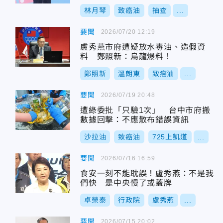
林月琴
致癌油
抽查
...
要聞
2026/07/20 12:19
盧秀燕市府遭疑放水毒油、造假資
料 鄭照新：烏龍爆料！
鄭照新
溫朗東
致癌油
...
要聞
2026/07/19 20:48
遭綠委批「只驗1次」 台中市府搬
數據回擊：不應散布錯誤資訊
沙拉油
致癌油
725上凱道
...
要聞
2026/07/16 16:59
食安一刻不能耽誤！盧秀燕：不是我
們快 是中央慢了或蓋牌
卓榮泰
行政院
盧秀燕
...
要聞
2026/07/15 20:02