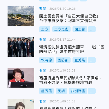
要聞
2026/01/20 19:26
國土署官員嗆「自己大便自己收」
台中市府反擊：配套不完備就推
土方
土方之亂
國土署
...
要聞
2026/01/17 21:44
賴清德洗臉盧秀燕大翻車！ 喊「國
防部給地」遭中市府打臉
賴清德
國防部
盧秀燕
...
要聞
2025/11/30 21:03
豬瘟後盧秀燕民調破6成！廖偉翔：
市府不閃躲、危機未拖垮市政
盧秀燕
民調
非洲豬瘟
...
要聞
2025/11/09 16:03
鳳凰颱風來襲！盧秀燕「嚴陣以