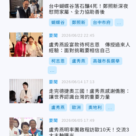
台中蝴蝶谷落石釀4死！鄭照新深夜
慰問家屬、全力協助善後
蝴蝶谷
鄭照新
台中市府
...
要聞
2026/06/22 22:45
盧秀燕設宴款待柯志恩 傳授過來人
經驗：面對挑戰要相信自己
柯志恩
盧秀燕
高雄市長選舉
...
要聞
2026/06/14 17:13
走完德捷奧三國！盧秀燕感謝僑胞：
讓世界認識台灣的重要力量
盧秀燕
歐洲
奧地利
...
要聞
2026/06/05 17:49
盧秀燕明率團啟程訪歐10天！交流3
大主軸曝光