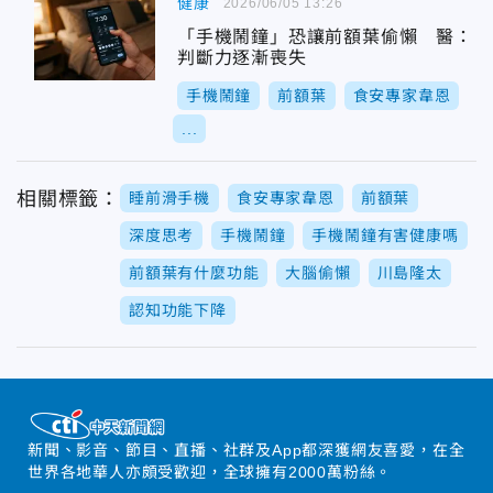
健康
2026/06/05 13:26
「手機鬧鐘」恐讓前額葉偷懶 醫：
判斷力逐漸喪失
手機鬧鐘
前額葉
食安專家韋恩
...
相關標籤：
睡前滑手機
食安專家韋恩
前額葉
深度思考
手機鬧鐘
手機鬧鐘有害健康嗎
前額葉有什麼功能
大腦偷懶
川島隆太
認知功能下降
新聞、影音、節目、直播、社群及App都深獲網友喜愛，在全
世界各地華人亦頗受歡迎，全球擁有2000萬粉絲。