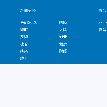
新聞分類
影音
決戰2026
國際
24
即時
大陸
影音
要聞
影音
社會
健康
娛樂
財經
體育
生活
中天新聞網版權所有 © 2022 CTiTV Inc. all Right
China Times Group