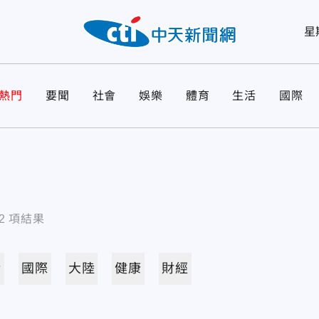
星
熱門
要聞
社會
娛樂
體育
生活
國際
2
項結果
活
國際
大陸
健康
財經