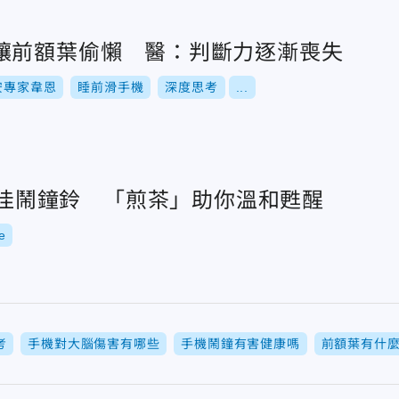
讓前額葉偷懶 醫：判斷力逐漸喪失
安專家韋恩
睡前滑手機
深度思考
...
e最佳鬧鐘鈴 「煎茶」助你溫和甦醒
e
考
手機對大腦傷害有哪些
手機鬧鐘有害健康嗎
前額葉有什