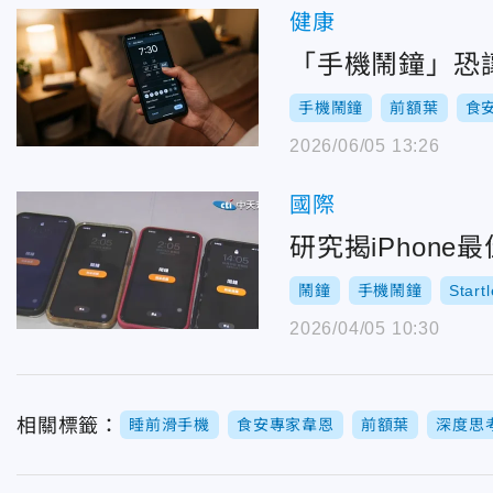
健康
「手機鬧鐘」恐
手機鬧鐘
前額葉
食
2026/06/05 13:26
國際
研究揭iPhon
鬧鐘
手機鬧鐘
Startl
2026/04/05 10:30
相關標籤：
睡前滑手機
食安專家韋恩
前額葉
深度思