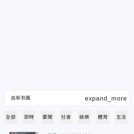
全部
即時
要聞
社會
娛樂
體育
生活