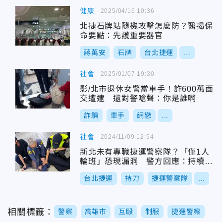
健康
2025/04/16 10:36
北捷石牌站隨機攻擊怎麼防？醫揭保
命要點：先護重要器官
蔣萬安
石牌
台北捷運
...
社會
2025/01/07 19:30
影/北市退休女警當車手！詐600萬面
交遭逮 還對警嗆聲：你是誰啊
詐騙
車手
網戀
...
社會
2024/11/09 12:54
新北未有專職捷運警察隊？「僅1人
輪班」恐現漏洞 警方回應：持續辦
理籌組
台北捷運
持刀
捷運警察隊
...
相關標籤：
警察
高雄市
互毆
制服
捷運警察