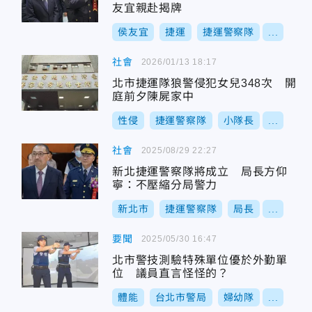
友宜親赴揭牌
侯友宜
捷運
捷運警察隊
...
社會
2026/01/13 18:17
北市捷運隊狼警侵犯女兒348次 開
庭前夕陳屍家中
性侵
捷運警察隊
小隊長
...
社會
2025/08/29 22:27
新北捷運警察隊將成立 局長方仰
寧：不壓縮分局警力
新北市
捷運警察隊
局長
...
要聞
2025/05/30 16:47
北市警技測驗特殊單位優於外勤單
位 議員直言怪怪的？
體能
台北市警局
婦幼隊
...