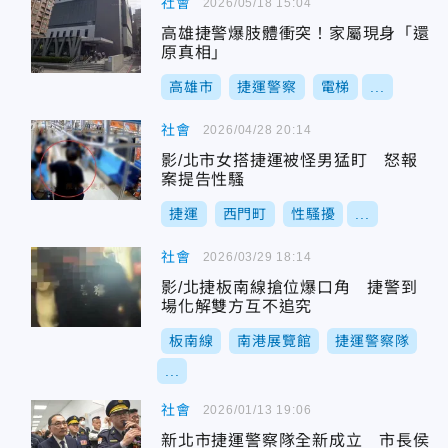
社會
2026/05/18 15:04
高雄捷警爆肢體衝突！家屬現身「還
原真相」
高雄市
捷運警察
電梯
...
社會
2026/04/28 20:14
影/北市女搭捷運被怪男猛盯 怒報
案提告性騷
捷運
西門町
性騷擾
...
社會
2026/03/29 18:14
影/北捷板南線搶位爆口角 捷警到
場化解雙方互不追究
板南線
南港展覽館
捷運警察隊
...
社會
2026/01/13 19:06
新北市捷運警察隊全新成立 市長侯