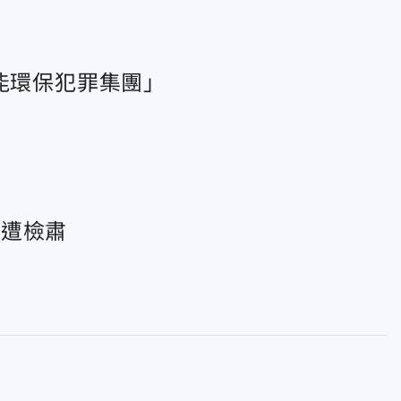
能環保犯罪集團」
人遭檢肅