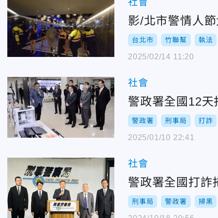
社會
影/北市警情人
台北市
竹聯幫
執法
2025/02/14 11:20
社會
警政署全國12天
警政署
刑事局
打詐
2025/01/10 22:41
社會
警政署全國打詐
刑事局
警政署
掃黑