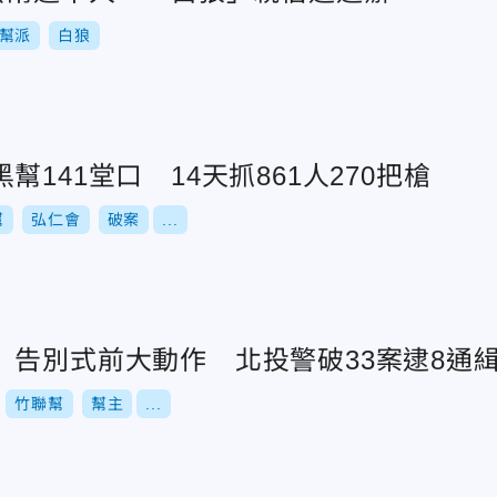
幫派
白狼
141堂口 14天抓861人270把槍
幫
弘仁會
破案
...
」告別式前大動作 北投警破33案逮8通
竹聯幫
幫主
...