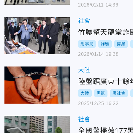
2026/02/11 14:36
社會
竹聯幫天龍堂詐團
刑事局
詐騙
掃黑
2026/01/14 19:38
大陸
陸盤踞廣東十餘
大陸
黑幫
黑社會
2025/12/25 16:22
社會
全國警掃蕩17