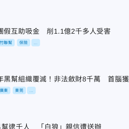
假互助吸金 削1.1億2千多人受害
竹聯幫
保險
...
年黑幫組織覆滅！非法斂財8千萬 首腦
廣東
東莞
...
7黑幫逮千人 「白狼」親信遭送辦