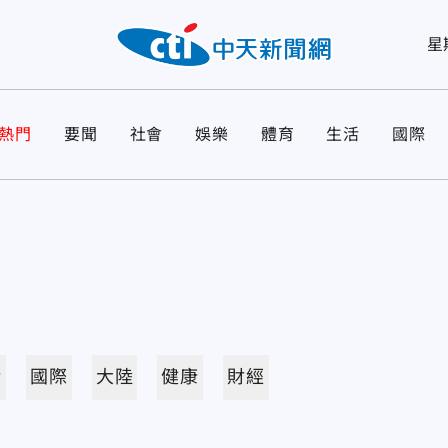
星
熱門
要聞
社會
娛樂
體育
生活
國際
活
國際
大陸
健康
財經