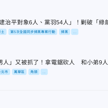
「逮治平對象6人、黨羽54人」！剿破「綠
廢土
第5次全國同步掃黑專案行動
掃黑
...
男人」又被抓了！拿電鋸砍人 和小弟9
台北市
萬華區
角頭
...