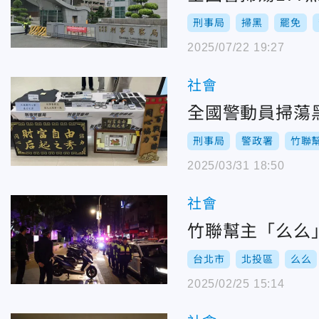
刑事局
掃黑
罷免
2025/07/22 19:27
社會
全國警動員掃蕩黑幫
刑事局
警政署
竹聯
2025/03/31 18:50
社會
竹聯幫主「么么
台北市
北投區
么么
2025/02/25 15:14