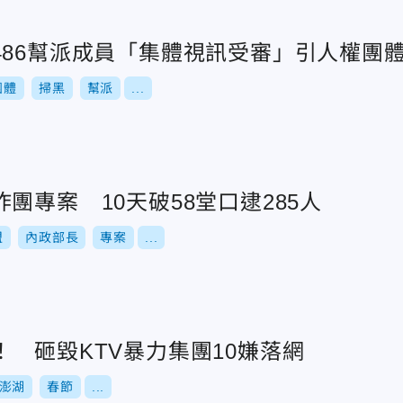
486幫派成員「集體視訊受審」引人權團
團體
掃黑
幫派
...
團專案 10天破58堂口逮285人
盟
內政部長
專案
...
 砸毀KTV暴力集團10嫌落網
澎湖
春節
...