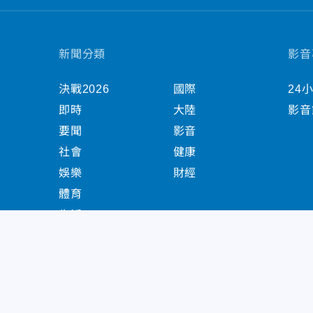
新聞分類
影音
決戰2026
國際
24
即時
大陸
影音
要聞
影音
社會
健康
娛樂
財經
體育
生活
中天新聞網版權所有 © 2022 CTiTV Inc. all Right
China Times Group