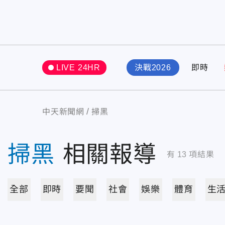
LIVE 24HR
決戰2026
即時
中天新聞網
掃黑
掃黑
相關報導
有
13
項結果
全部
即時
要聞
社會
娛樂
體育
生