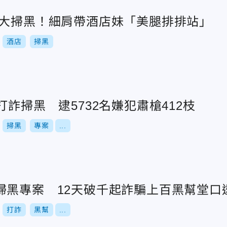
節大掃黑！細肩帶酒店妹「美腿排排站」
酒店
掃黑
打詐掃黑 逮5732名嫌犯肅槍412枝
掃黑
專案
...
掃黑專案 12天破千起詐騙上百黑幫堂口
打詐
黑幫
...