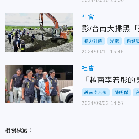
2024/10/18 20:56
社會
影/台南大掃黑
暴力討債
光電
偷倒
2024/09/11 15:46
社會
「越南李若彤的
越南李若彤
陳明傑
2024/09/02 14:57
相關標籤：