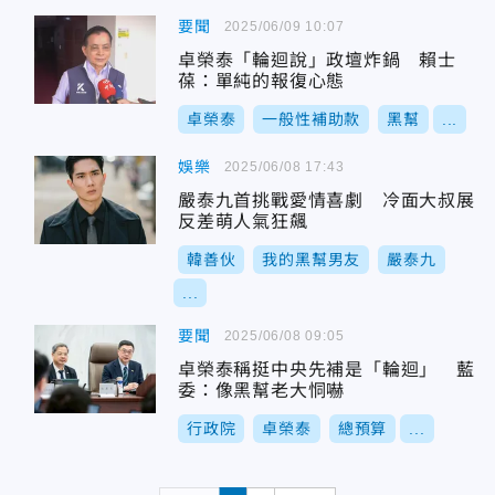
要聞
2025/06/09 10:07
卓榮泰「輪迴說」政壇炸鍋 賴士
葆：單純的報復心態
卓榮泰
一般性補助款
黑幫
...
娛樂
2025/06/08 17:43
嚴泰九首挑戰愛情喜劇 冷面大叔展
反差萌人氣狂飆
韓善伙
我的黑幫男友
嚴泰九
...
要聞
2025/06/08 09:05
卓榮泰稱挺中央先補是「輪迴」 藍
委：像黑幫老大恫嚇
行政院
卓榮泰
總預算
...