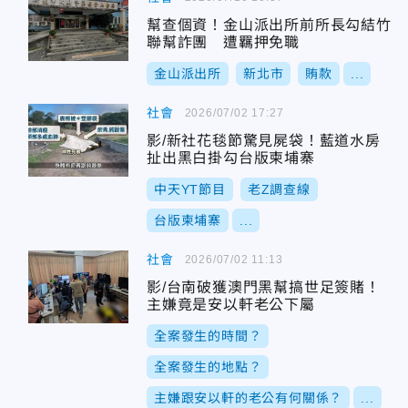
幫查個資！金山派出所前所長勾結竹
聯幫詐團 遭羈押免職
金山派出所
新北市
賄款
...
社會
2026/07/02 17:27
影/新社花毯節驚見屍袋！藍道水房
扯出黑白掛勾台版柬埔寨
中天YT節目
老Z調查線
台版柬埔寨
...
社會
2026/07/02 11:13
影/台南破獲澳門黑幫搞世足簽賭！
主嫌竟是安以軒老公下屬
全案發生的時間？
全案發生的地點？
主嫌跟安以軒的老公有何關係？
...