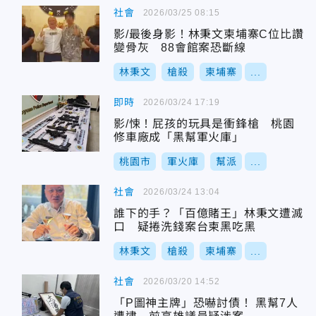
社會
2026/03/25 08:15
影/最後身影！林秉文柬埔寨C位比讚
變骨灰 88會館案恐斷線
林秉文
槍殺
柬埔寨
...
即時
2026/03/24 17:19
影/悚！屁孩的玩具是衝鋒槍 桃園
修車廠成「黑幫軍火庫」
桃園市
軍火庫
幫派
...
社會
2026/03/24 13:04
誰下的手？「百億賭王」林秉文遭滅
口 疑捲洗錢案台柬黑吃黑
林秉文
槍殺
柬埔寨
...
社會
2026/03/20 14:52
「P圖神主牌」恐嚇討債！ 黑幫7人