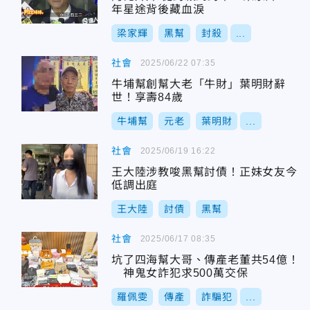
年星途背後藏血淚
梁家輝
黑幫
封殺
...
社會
2025/06/22 07:35
牛埔幫創幫大老「牛財」葉明財辭
世！享壽84歲
牛埔幫
元老
葉明財
...
社會
2025/06/19 16:22
王大陸涉教唆黑幫討債！正妹女友今
低調出庭
王大陸
討債
黑幫
社會
2025/06/17 08:35
坑了四海幫大哥、傳產老董共54億！
神鬼女詐犯求500萬交保
羅佩雯
傳產
詐騙犯
...