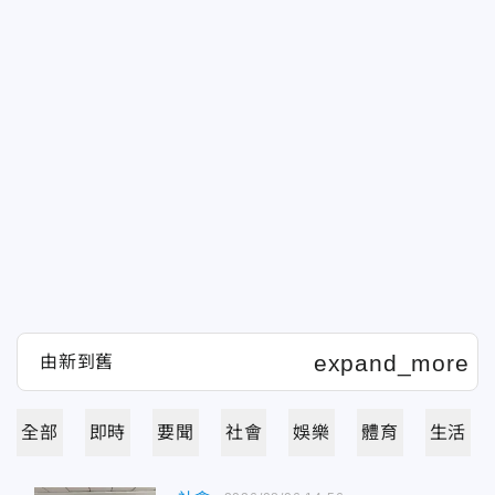
全部
即時
要聞
社會
娛樂
體育
生活