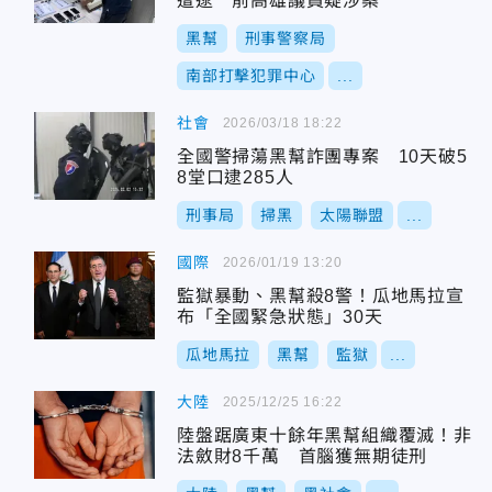
遭逮 前高雄議員疑涉案
黑幫
刑事警察局
南部打擊犯罪中心
...
社會
2026/03/18 18:22
全國警掃蕩黑幫詐團專案 10天破5
8堂口逮285人
刑事局
掃黑
太陽聯盟
...
國際
2026/01/19 13:20
監獄暴動、黑幫殺8警！瓜地馬拉宣
布「全國緊急狀態」30天
瓜地馬拉
黑幫
監獄
...
大陸
2025/12/25 16:22
陸盤踞廣東十餘年黑幫組織覆滅！非
法斂財8千萬 首腦獲無期徒刑