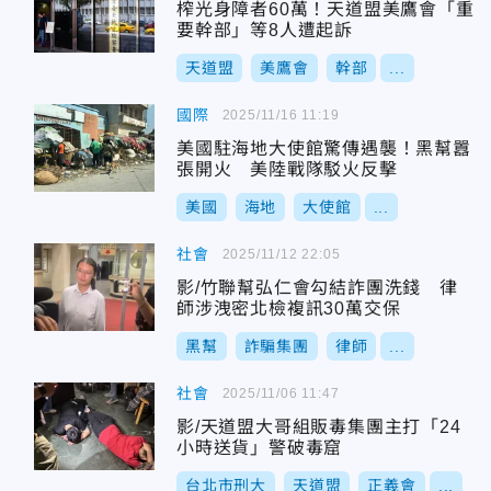
榨光身障者60萬！天道盟美鷹會「重
要幹部」等8人遭起訴
天道盟
美鷹會
幹部
...
國際
2025/11/16 11:19
美國駐海地大使館驚傳遇襲！黑幫囂
張開火 美陸戰隊駁火反擊
美國
海地
大使館
...
社會
2025/11/12 22:05
影/竹聯幫弘仁會勾結詐團洗錢 律
師涉洩密北檢複訊30萬交保
黑幫
詐騙集團
律師
...
社會
2025/11/06 11:47
影/天道盟大哥組販毒集團主打「24
小時送貨」警破毒窟
台北市刑大
天道盟
正義會
...