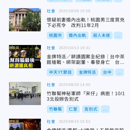
社會
2025/10/29 15:58
懷疑前妻婚內出軌！桃園男三度買兇
下必死令 改判11年2月
桃園市
婚內出軌
殺人未遂
...
社會
2025/10/13 19:31
金牌特派／耕讀園案全紀錄｜台中茶
館槍戰、綁架副董、毒發身亡 台灣
黑幫最詭譎故事
中天YT節目
金牌特派
台中
...
社會
2025/09/20 14:40
竹聯幫神秘軍師「宋仔」病逝！10/1
3北投辦告別式
竹聯幫
仁堂
告別式
...
社會
2025/09/10 15:52