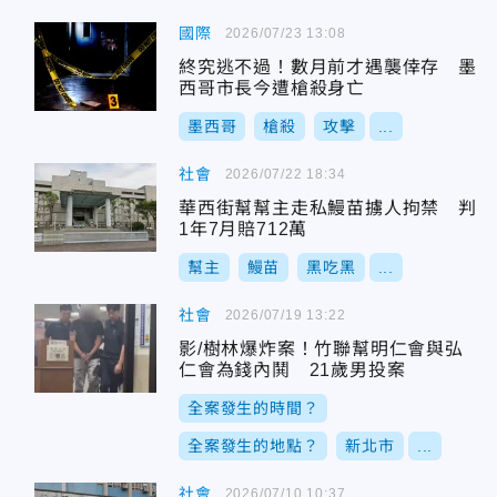
國際
2026/07/23 13:08
終究逃不過！數月前才遇襲倖存 墨
西哥市長今遭槍殺身亡
墨西哥
槍殺
攻擊
...
社會
2026/07/22 18:34
華西街幫幫主走私鰻苗擄人拘禁 判
1年7月賠712萬
幫主
鰻苗
黑吃黑
...
社會
2026/07/19 13:22
影/樹林爆炸案！竹聯幫明仁會與弘
仁會為錢內鬨 21歲男投案
全案發生的時間？
全案發生的地點？
新北市
...
社會
2026/07/10 10:37