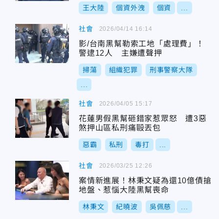
王大陸
個資外洩
個資
...
社會
2026/04/14 16:14
影/台南黑幫勒索工地「處理費」！
警逮12人 主嫌遭聲押
掃蕩
組織犯罪
刑事警察大隊
...
社會
2026/04/05 15:17
花蓮男假黑幫砸錯家惹眾怒 遭3惡
煞押山區私刑痛毆丟包
惡霸
私刑
毒打
...
社會
2026/03/25 12:26
案情新進展！林秉文疑為還10億債搶
地盤、惹惱大陸黑幫喪命
林秉文
紀曉波
吳佩慈
...