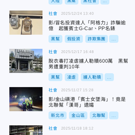
大陸
黑幫
黑社會
...
社會
2025/12/24 13:40
影/冒名投資達人「阿格力」詐騙逾
億 起獲賓士G-Car、PP名錶
黑幫
假投資
詐欺集團
...
社會
2025/12/17 16:48
脫衣毒打凌虐擄人勒贖600萬 黑幫
男遭重判10年
黑幫
凌虐
擄人勒贖
...
社會
2025/11/27 15:28
影/金山磺港「賓士女墜海」！竟是
北聯幫「漢哥」遺孀
新北市
金山區
北聯幫
...
社會
2025/11/18 18:12