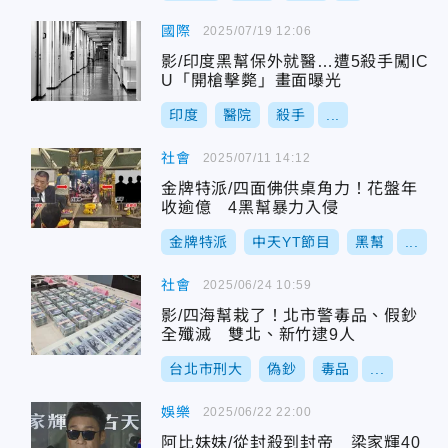
國際
2025/07/19 12:06
影/印度黑幫保外就醫…遭5殺手闖IC
U「開槍擊斃」畫面曝光
印度
醫院
殺手
...
社會
2025/07/11 14:12
金牌特派/四面佛供桌角力！花盤年
收逾億 4黑幫暴力入侵
金牌特派
中天YT節目
黑幫
...
社會
2025/06/24 10:59
影/四海幫栽了！北市警毒品、假鈔
全殲滅 雙北、新竹逮9人
台北市刑大
偽鈔
毒品
...
娛樂
2025/06/22 22:00
阿比妹妹/從封殺到封帝 梁家輝40