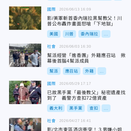
國際
2026/06/13 16:09
影/美軍斬首委內瑞拉黑幫教父！川
普公布轟炸畫面怒嗆「下地獄」
美國
川普
委內瑞拉
...
社會
2026/06/03 16:30
幫派經營「進香團」外籍應召站 揪
幕後首腦4幫派成員
幫派
應召站
外籍
...
國際
2026/05/29 17:17
已故黑手黨「最後教父」秘密遺產找
到了 義警方查扣72億資產
義大利
黑手黨
查扣
...
社會
2026/04/27 16:41
影/北市東區酒店衝突！３男嫌小姐