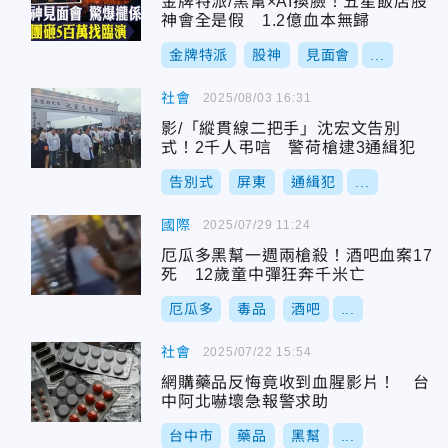
金牌特派/黑幫×AI換臉！五星飯店股
神會全是假 1.2億血本無歸
金牌特派
股神
見面會
...
社會
2025/08/03 16:31
影/「縱貫線二把手」沈宏文告別
式！2千人弔唁 警荷槍逮3通緝犯
告別式
屏東
通緝犯
...
國際
2025/07/29 11:24
厄瓜多黑幫一週兩槍殺！酒吧血案17
死 12歲童中彈狂奔千米亡
厄瓜多
毒品
酒吧
...
社會
2025/07/22 15:54
網購藥品反悔竟收到血腥影片！ 台
中阿北嚇壞急報警求助
台中市
藥品
黑幫
...