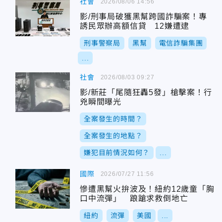
社會
2026/08/06 14:56
影/刑事局破獲黑幫跨國詐騙案！專
誘民眾辦高額信貸 12嫌遭逮
刑事警察局
黑幫
電信詐騙集團
...
社會
2026/08/03 09:27
影/新莊「尾隨狂轟5發」槍擊案！行
兇瞬間曝光
全案發生的時間？
全案發生的地點？
嫌犯目前情況如何？
...
國際
2026/07/27 11:56
慘遭黑幫火拚波及！紐約12歲童「胸
口中流彈」 踉蹌求救倒地亡
紐約
流彈
美國
...