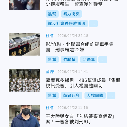
少揍服務生 警查獲竹聯幫
黑幫
暴力衝突
違反社會秩序維護法
...
社會
2026/04/24 22:18
影/竹聯、北聯幫合組詐騙車手集
團 刑事局逮22嫌
黑幫
竹聯幫
北聯幫
...
國際
2026/04/24 14:41
薩爾瓦多掃黑 486幫派成員「集體
視訊受審」引人權團體關切
黑幫
薩爾瓦多
人權團體
...
社會
2026/04/22 11:16
王大陸與女友「勾結警察查個資」
案！一審各被判刑6月