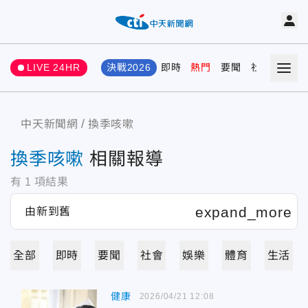
LIVE 24HR
決戰2026
即時
熱門
要聞
社會
娛樂
中天新聞網
換季咳嗽
換季咳嗽
相關報導
有
1
項結果
全部
即時
要聞
社會
娛樂
體育
生活
健康
2026/04/21 12:08