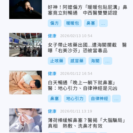
好神！阿嬤偏方「暖暖包貼屁溝」鼻
塞竟立刻暢通 中西醫雙雙認證
偏方
暖暖包
鼻塞
...
健康
2026/02/13 10:54
女子帶止咳藥出國...遭海關攔截 醫
曝「右美沙芬」恐被當毒品
止咳藥
感冒藥
海關
...
健康
2026/01/12 16:54
白天暢通「晚上一躺下就鼻塞」
醫：地心引力、自律神經是元凶
鼻塞
地心引力
自律神經
...
健康
2026/01/11 13:19
薄荷棒緩解鼻塞？醫揭「大腦騙局」
真相 熱敷、洗鼻才有效