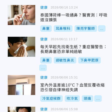
健康
2026/06/16 13:24
泰國薄荷棒一吸通鼻？醫實測：呼吸
道沒擴張
鼻塞
耳鼻喉科
陳亮宇醫師
...
健康
2026/06/11 13:17
每天早起先找衛生紙？重症醫警告：
長期鼻塞恐非單純過敏
鼻塞
過敏性鼻炎
下鼻甲肥厚
...
健康
2026/06/06 15:31
室內外溫差逾10°C？血管反覆收縮
恐引發自律神經失調
冷氣症候群
吹冷氣
頭痛
...
健康
2026/06/06 15:08