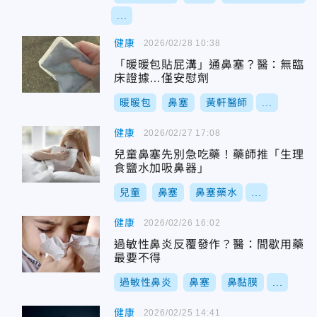
...
健康
2026/02/28 10:38
「暖暖包貼屁溝」通鼻塞？醫：無臨
床證據…僅安慰劑
暖暖包
鼻塞
黃軒醫師
...
健康
2026/02/27 17:08
兒童鼻塞先別急吃藥！藥師推「生理
食鹽水加吸鼻器」
兒童
鼻塞
鼻塞藥水
...
健康
2026/02/26 16:02
過敏性鼻炎反覆發作？醫：間歇用藥
最要不得
過敏性鼻炎
鼻塞
鼻黏膜
...
健康
2026/02/25 14:41