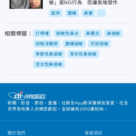
被」是NG行為 恐讓氣喘發作
起床
塵蟎
鼻塞
...
相關標籤：
打噴嚏
過敏性鼻炎
鼻竇炎
鼻過敏
胡皓淳醫師
塵蟎過敏
花粉過敏
季節性鼻過敏
常年性鼻過敏
混合型鼻過敏
新聞、影音、節目、直播、社群及App都深獲網友喜愛，在全
世界各地華人亦頗受歡迎，全球擁有2000萬粉絲。
關於我們
客服資訊