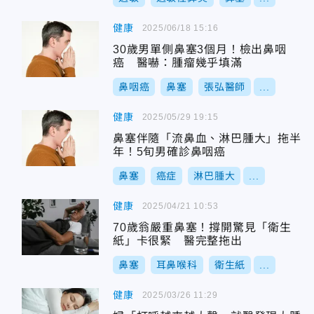
健康
2025/06/18 15:16
30歲男單側鼻塞3個月！檢出鼻咽
癌 醫嚇：腫瘤幾乎填滿
鼻咽癌
鼻塞
張弘醫師
...
健康
2025/05/29 19:15
鼻塞伴隨「流鼻血、淋巴腫大」拖半
年！5旬男確診鼻咽癌
鼻塞
癌症
淋巴腫大
...
健康
2025/04/21 10:53
70歲翁嚴重鼻塞！撐開驚見「衛生
紙」卡很緊 醫完整拖出
鼻塞
耳鼻喉科
衛生紙
...
健康
2025/03/26 11:29