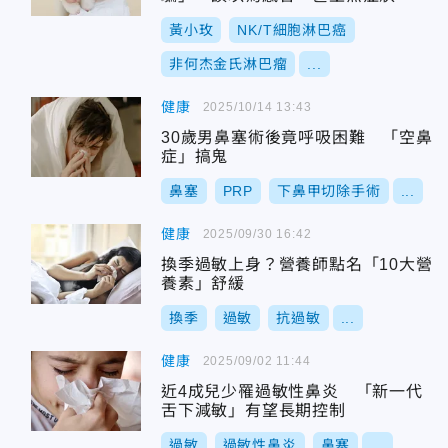
黃小玫
NK/T細胞淋巴癌
非何杰金氏淋巴瘤
...
健康
2025/10/14 13:43
30歲男鼻塞術後竟呼吸困難 「空鼻
症」搞鬼
鼻塞
PRP
下鼻甲切除手術
...
健康
2025/09/30 16:42
換季過敏上身？營養師點名「10大營
養素」舒緩
換季
過敏
抗過敏
...
健康
2025/09/02 11:44
近4成兒少罹過敏性鼻炎 「新一代
舌下減敏」有望長期控制
過敏
過敏性鼻炎
鼻塞
...