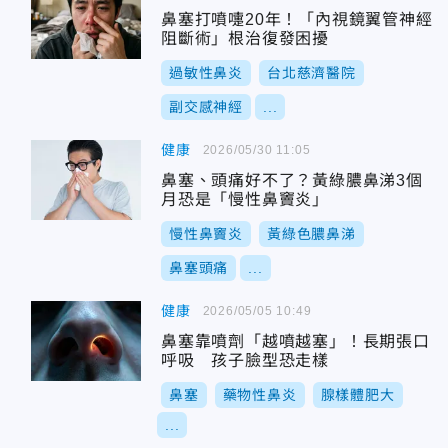
鼻塞打噴嚏20年！「內視鏡翼管神經
阻斷術」根治復發困擾
過敏性鼻炎
台北慈濟醫院
副交感神經
...
健康
2026/05/30 11:05
鼻塞、頭痛好不了？黃綠膿鼻涕3個
月恐是「慢性鼻竇炎」
慢性鼻竇炎
黃綠色膿鼻涕
鼻塞頭痛
...
健康
2026/05/05 10:49
鼻塞靠噴劑「越噴越塞」！長期張口
呼吸 孩子臉型恐走樣
鼻塞
藥物性鼻炎
腺樣體肥大
...