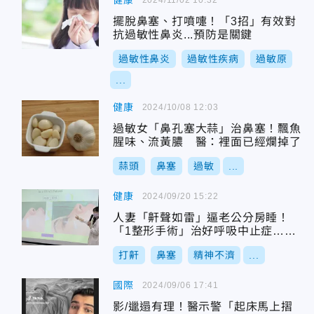
健康
擺脫鼻塞、打噴嚏！「3招」有效對
抗過敏性鼻炎...預防是關鍵
過敏性鼻炎
過敏性疾病
過敏原
...
健康
2024/10/08 12:03
過敏女「鼻孔塞大蒜」治鼻塞！飄魚
腥味、流黃膿 醫：裡面已經爛掉了
蒜頭
鼻塞
過敏
...
健康
2024/09/20 15:22
人妻「鼾聲如雷」逼老公分房睡！
「1整形手術」治好呼吸中止症…還
變美
打鼾
鼻塞
精神不濟
...
國際
2024/09/06 17:41
影/邋遢有理！醫示警「起床馬上摺