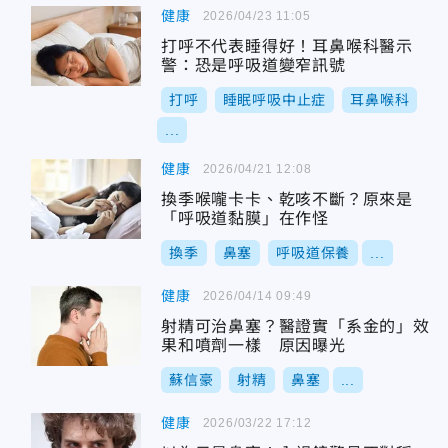
健康
2026/04/23 11:05
打呼不代表睡得好！耳鼻喉科醫示
警：恐是呼吸道變窄訊號
打呼
睡眠呼吸中止症
耳鼻喉科
...
健康
2026/04/21 12:08
換季喉嚨卡卡、乾咳不斷？原來是
「呼吸道黏膜」在作怪
換季
鼻塞
呼吸道保養
...
健康
2026/04/14 09:49
射精可治鼻塞？醫證實「系金的」效
果和噴劑一樣 原因曝光
蘇信豪
射精
鼻塞
...
健康
2026/03/22 17:12