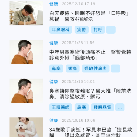
健康
2025/12/10 17:19
白天疲倦、睡眠不好恐是「口呼吸」
惹禍 醫教4招解決
耳鼻喉科
疲倦
打呼
...
健康
2025/11/28 11:56
中年男鼻塞術後頭痛不止 醫警覺轉
診意外揪「腦部畸形」
鼻塞
頭痛
過敏性鼻炎
...
健康
2025/11/16 16:01
鼻塞讓你整夜難眠？醫大推「睡前洗
鼻」清除過敏原、髒污
王曜醫師
鼻塞
睡眠品質
...
健康
2025/10/16 10:06
34歲歌手病逝！罕見淋巴癌「擅長欺
騙」 誤以為感冒、甚至無症狀