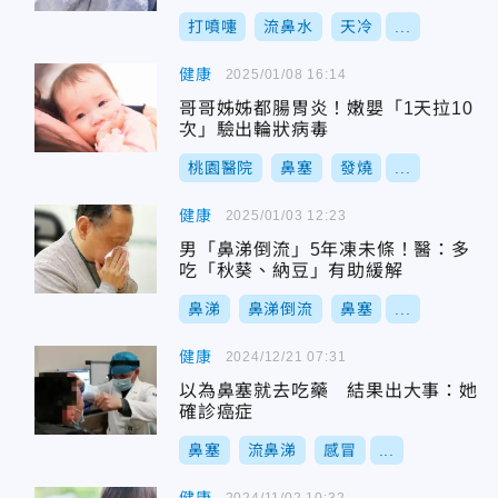
打噴嚏
流鼻水
天冷
...
健康
2025/01/08 16:14
哥哥姊姊都腸胃炎！嫩嬰「1天拉10
次」驗出輪狀病毒
桃園醫院
鼻塞
發燒
...
健康
2025/01/03 12:23
男「鼻涕倒流」5年凍未條！醫：多
吃「秋葵、納豆」有助緩解
鼻涕
鼻涕倒流
鼻塞
...
健康
2024/12/21 07:31
以為鼻塞就去吃藥 結果出大事：她
確診癌症
鼻塞
流鼻涕
感冒
...
2024/11/02 10:32