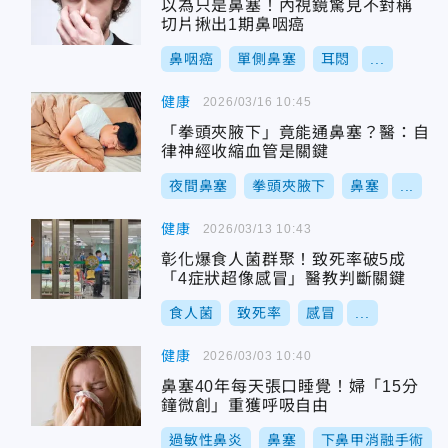
以為只是鼻塞！內視鏡驚見不對稱
切片揪出1期鼻咽癌
鼻咽癌
單側鼻塞
耳悶
...
健康
2026/03/16 10:45
「拳頭夾腋下」竟能通鼻塞？醫：自
律神經收縮血管是關鍵
夜間鼻塞
拳頭夾腋下
鼻塞
...
健康
2026/03/13 10:43
彰化爆食人菌群聚！致死率破5成
「4症狀超像感冒」醫教判斷關鍵
食人菌
致死率
感冒
...
健康
2026/03/03 10:40
鼻塞40年每天張口睡覺！婦「15分
鐘微創」重獲呼吸自由
過敏性鼻炎
鼻塞
下鼻甲消融手術