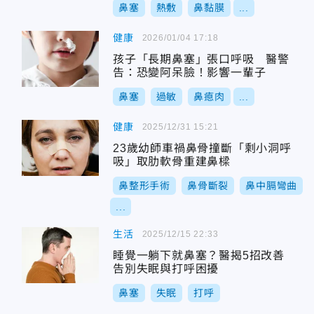
鼻塞
熱敷
鼻黏膜
...
健康
2026/01/04 17:18
孩子「長期鼻塞」張口呼吸 醫警
告：恐變阿呆臉！影響一輩子
鼻塞
過敏
鼻瘜肉
...
健康
2025/12/31 15:21
23歲幼師車禍鼻骨撞斷「剩小洞呼
吸」取肋軟骨重建鼻樑
鼻整形手術
鼻骨斷裂
鼻中膈彎曲
...
生活
2025/12/15 22:33
睡覺一躺下就鼻塞？醫揭5招改善
告別失眠與打呼困擾
鼻塞
失眠
打呼