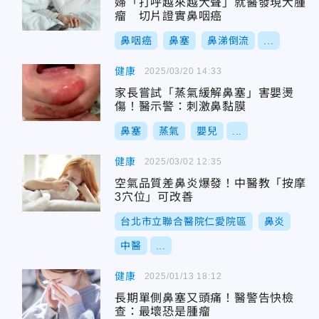
婦「打呼越來越大聲」就醫發現大腫
瘤 切片證實鼻咽癌
鼻咽癌
鼻塞
鼻涕倒流
...
健康
2025/03/20 14:33
家長嘗試「蒸氣緩解鼻塞」害嬰燙
傷！醫示警：刺激鼻黏膜
鼻塞
蒸氣
嬰兒
...
健康
2025/03/02 12:35
空氣品質差鼻炎爆發！中醫教「按摩
3穴位」可改善
台北市立聯合醫院仁愛院區
鼻炎
中醫
...
健康
2025/01/13 18:12
長期單側鼻塞又頭痛！醫警告快檢
查：最壞恐是腫瘤