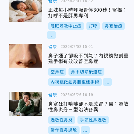
健康
2026/08/01 16:32
正妹每小時呼吸暫停300秒！醫揭：
打呼不是胖男專利
睡眠呼吸中止症
打呼
鼻塞治療
...
健康
2026/07/02 15:01
鼻子通了卻吸不到氣？內視鏡微創重
建手術有效改善空鼻症
空鼻症
鼻甲切除後遺症
內視鏡微創鼻腔重建手術
...
健康
2026/06/26 16:19
鼻塞狂打噴嚏卻不是感冒？醫：過敏
性鼻炎分三型治法各異
過敏性鼻炎
季節性鼻過敏
常年性鼻過敏
...