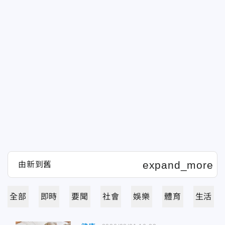
全部
即時
要聞
社會
娛樂
體育
生活