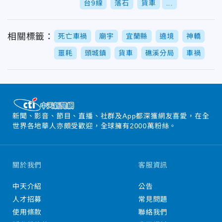
台9線
落石
貨車
...
相關標籤：
死亡車禍
廟宇
宜蘭縣
遶境
神轎
噩耗
頭城鎮
貨車
礁溪分局
車禍
新聞、影音、節目、直播、社群及App都深獲網友喜愛，在全
世界各地華人亦頗受歡迎，全球擁有2000萬粉絲。
關於我們
客服資訊
中天介紹
公告
人才招募
常見問題
使用條款
聯絡我們