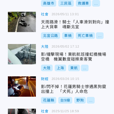
高雄市
三民區
救護車
...
社會
2026/05/11 13:01
天雨路滑！騎士「人車滑到對向」撞
上大貨車 魂斷北宜
北宜公路
車禍
死亡車禍
...
大陸
2026/05/02 17:12
影/撞擊現場！東航航班撞虹橋機場
空橋 機翼數度碰擦乘客驚
大陸
上海
東航
...
財經
2026/03/26 10:15
影/閃不掉！花蓮男騎士慘遇黑狗竄
出撞上 「犬死」人命危
花蓮縣
台9線
野狗
...
社會
2025/11/25 18:59