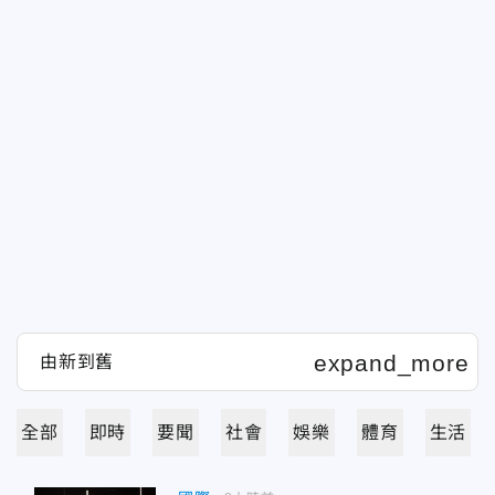
全部
即時
要聞
社會
娛樂
體育
生活