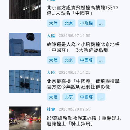
北京官方證實飛機撞高樓釀1死13
傷...未點名「中國尊」
大陸
北京
小飛機
...
大陸
2026/06/27 14:55
故障還是人為？小飛機撞北京地標
「中國尊」 3大軌跡疑點曝
大陸
北京
中國尊
...
大陸
2026/06/27 14:21
北京最高樓「中國尊」遭飛機撞擊
官方迄今無說明狂刪社群影像
大陸
北京
中國尊
...
社會
2026/05/20 09:55
影/高雄執勤救護車遇險！重機疑未
避讓撞上「騎士摔飛」