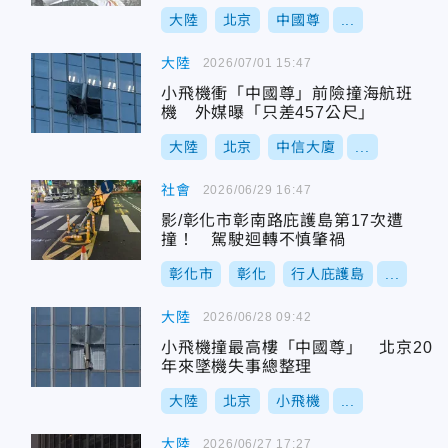
大陸
北京
中國尊
...
大陸
2026/07/01 15:47
小飛機衝「中國尊」前險撞海航班
機 外媒曝「只差457公尺」
大陸
北京
中信大廈
...
社會
2026/06/29 16:47
影/彰化市彰南路庇護島第17次遭
撞！ 駕駛迴轉不慎肇禍
彰化市
彰化
行人庇護島
...
大陸
2026/06/28 09:42
小飛機撞最高樓「中國尊」 北京20
年來墜機失事總整理
大陸
北京
小飛機
...
大陸
2026/06/27 17:27