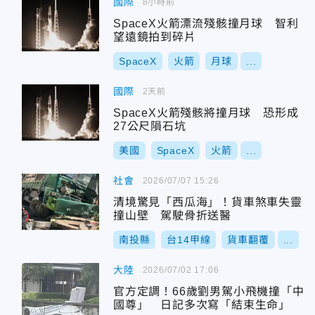
國際
8小時前
SpaceX火箭漂流殘骸撞月球 智利
望遠鏡拍到碎片
SpaceX
火箭
月球
...
國際
2天前
SpaceX火箭殘骸將撞月球 恐形成
27公尺隕石坑
美國
SpaceX
火箭
...
社會
2026/07/07 15:26
清境驚見「西瓜海」！貨車煞車失靈
撞山壁 駕駛骨折送醫
南投縣
台14甲線
貨車翻覆
...
大陸
2026/07/02 17:06
官方定調！66歲劉男駕小飛機撞「中
國尊」 日記多次寫「結束生命」