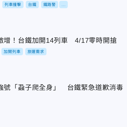
列車撞擊
台鐵
鐵路警
...
增！台鐵加開14列車 4/17零時開搶
加開列車
旅運需求
強號「蝨子爬全身」 台鐵緊急道歉消毒