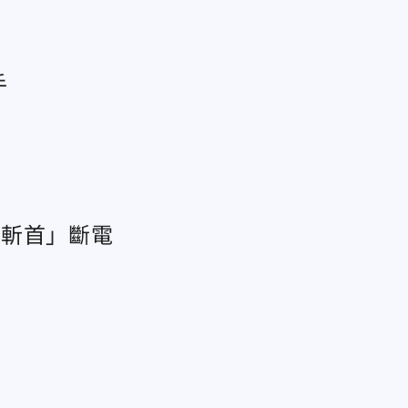
手
「斬首」斷電