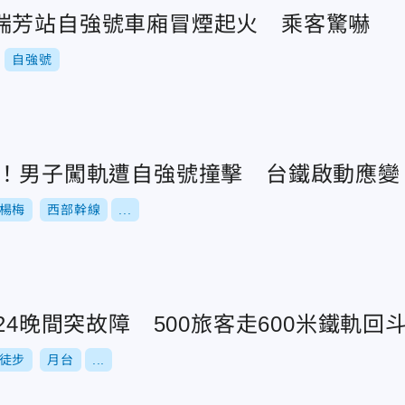
瑞芳站自強號車廂冒煙起火 乘客驚嚇
自強號
魂！男子闖軌遭自強號撞擊 台鐵啟動應變
楊梅
西部幹線
...
/24晚間突故障 500旅客走600米鐵軌回
徒步
月台
...