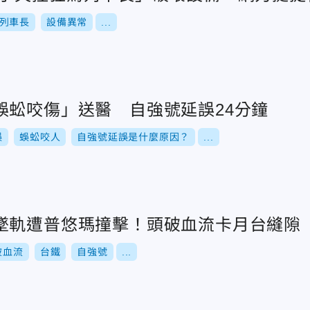
列車長
設備異常
...
蜈蚣咬傷」送醫 自強號延誤24分鐘
誤
蜈蚣咬人
自強號延誤是什麼原因？
...
墜軌遭普悠瑪撞擊！頭破血流卡月台縫隙
破血流
台鐵
自強號
...