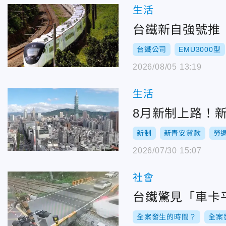
生活
台鐵新自強號推「
台鐵公司
EMU3000型
2026/08/05 13:19
生活
8月新制上路！新
新制
新青安貸款
勞
2026/07/30 15:07
社會
台鐵驚見「車卡
全案發生的時間？
全案