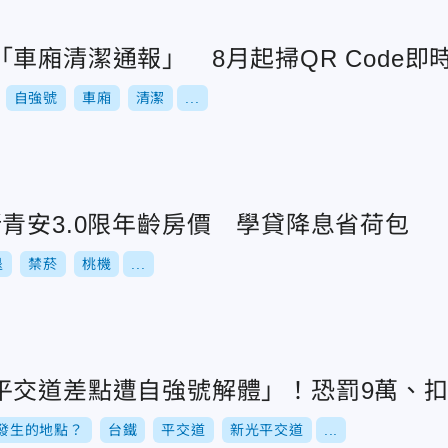
車廂清潔通報」 8月起掃QR Code即
自強號
車廂
清潔
...
青安3.0限年齡房價 學貸降息省荷包
退
禁菸
桃機
...
平交道差點遭自強號解體」！恐罰9萬、
發生的地點？
台鐵
平交道
新光平交道
...