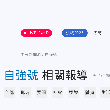
LIVE 24HR
決戰2026
即時
中天新聞網
自強號
自強號
相關報導
有
77
項
全部
即時
要聞
社會
娛樂
體育
生