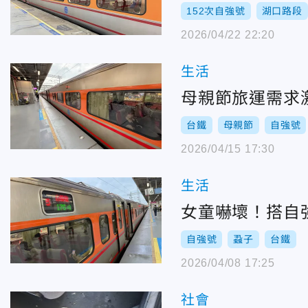
152次自強號
湖口路段
2026/04/22 22:20
生活
母親節旅運需求激
台鐵
母親節
自強號
2026/04/15 17:30
生活
女童嚇壞！搭自
自強號
蝨子
台鐵
2026/04/08 17:25
社會