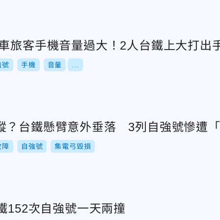
同車旅客手機音量過大！2人台鐵上大打出
強號
手機
音量
...
蹤？台鐵懸臂意外垂落 3列自強號慘遭
故障
自強號
集電弓毀損
鐵152次自強號一天兩撞