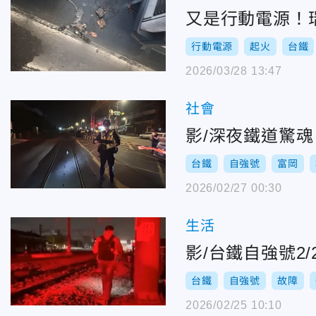
又是行動電源！
行動電源
起火
台鐵
2026/03/28 13:47
社會
影/深夜鐵道驚
台鐵
自強號
富岡
2026/02/27 00:30
生活
影/台鐵自強號2
台鐵
自強號
故障
2026/02/25 10:10