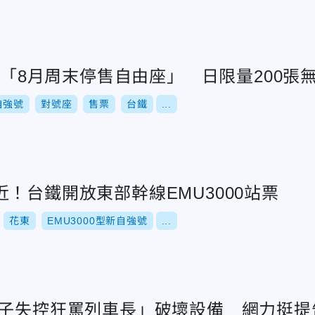
0型「8月周末停售自由座」 日限量200張
自強號
對號座
售票
台鐵
...
！台鐵開放東部幹線EMU3000站票
花東
EMU3000型新自強號
...
男子失控狂罵列車長」破壞設備 網力挺提