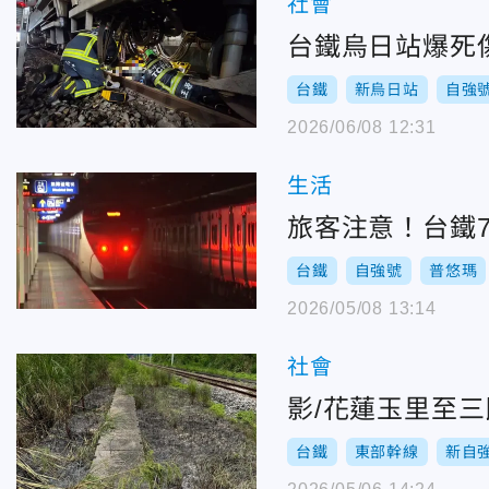
社會
台鐵烏日站爆死
台鐵
新烏日站
自強
2026/06/08 12:31
生活
旅客注意！台鐵7
台鐵
自強號
普悠瑪
2026/05/08 13:14
社會
影/花蓮玉里至
台鐵
東部幹線
新自