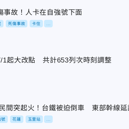
傷事故！人卡在自強號下面
號
死傷事故
卡住
...
/1起大改點 共計653列次時刻調整
三民間突起火！台鐵被迫倒車 東部幹線延
強號
花蓮
玉里站
...