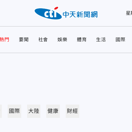
星
熱門
要聞
社會
娛樂
體育
生活
國際
活
國際
大陸
健康
財經