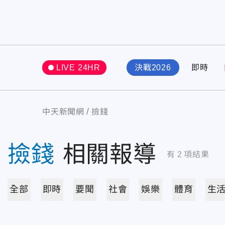
LIVE 24HR
決戰2026
即時
中天新聞網
撿錢
撿錢
相關報導
有
2
項結果
全部
即時
要聞
社會
娛樂
體育
生