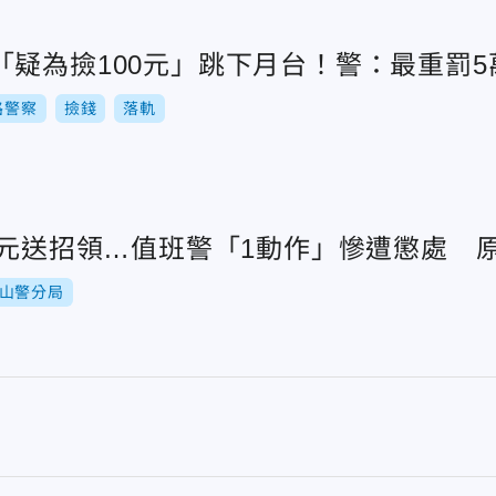
「疑為撿100元」跳下月台！警：最重罰5
路警察
撿錢
落軌
0元送招領…值班警「1動作」慘遭懲處 
山警分局