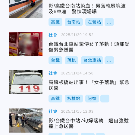
影/高鐵台南站染血！男落軌屍塊波
及6車廂 驚悚現場曝
高鐵
台南站
左營站
...
社會
2025/11/29 19:52
台鐵台北車站驚傳女子落軌！頭部受
傷緊急送醫
台鐵
落軌
台北車站
...
社會
2025/11/24 14:58
高鐵板橋站出事！「女子落軌」緊急
送醫
高鐵
板橋站
阿嬤
...
社會
2025/11/15 12:03
影/台鐵台中站7旬婦落軌 遭自強號
撞上急送醫