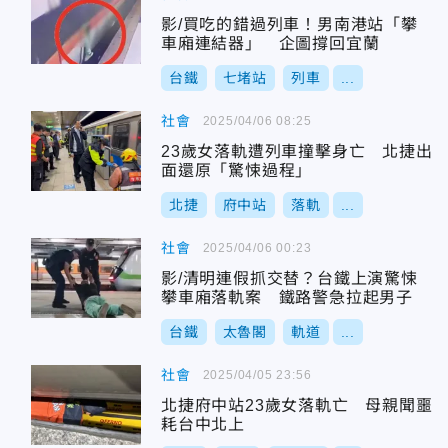
影/買吃的錯過列車！男南港站「攀
車廂連結器」 企圖撐回宜蘭
台鐵
七堵站
列車
...
社會
2025/04/06 08:25
23歲女落軌遭列車撞擊身亡 北捷出
面還原「驚悚過程」
北捷
府中站
落軌
...
社會
2025/04/06 00:23
影/清明連假抓交替？台鐵上演驚悚
攀車廂落軌案 鐵路警急拉起男子
台鐵
太魯閣
軌道
...
社會
2025/04/05 23:56
北捷府中站23歲女落軌亡 母親聞噩
耗台中北上