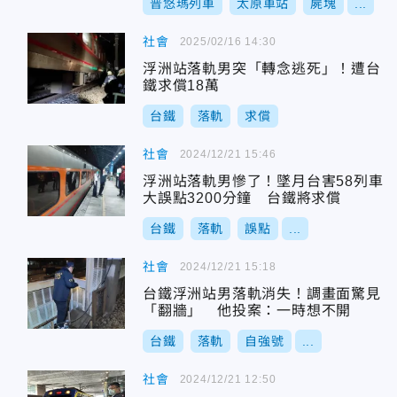
普悠瑪列車
太原車站
屍塊
...
社會
2025/02/16 14:30
浮洲站落軌男突「轉念逃死」！遭台
鐵求償18萬
台鐵
落軌
求償
社會
2024/12/21 15:46
浮洲站落軌男慘了！墜月台害58列車
大誤點3200分鐘 台鐵將求償
台鐵
落軌
誤點
...
社會
2024/12/21 15:18
台鐵浮洲站男落軌消失！調畫面驚見
「翻牆」 他投案：一時想不開
台鐵
落軌
自強號
...
社會
2024/12/21 12:50