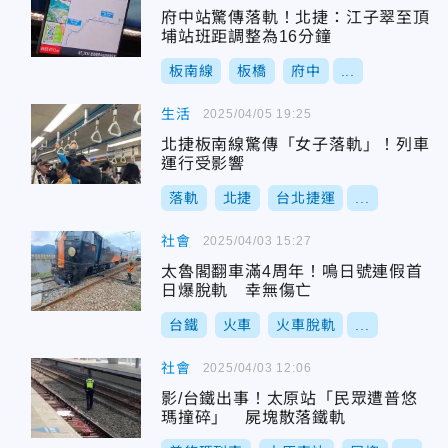
府中站驚傳落軌！北捷：江子翠至頂
埔站班距調整為16分鐘
板南線
板橋
府中
...
生活
2025/04/05 19:25
北捷板南線驚傳「女子落軌」！列車
運行受影響
落軌
北捷
台北捷運
...
社會
2025/04/03 15:27
太魯閣翻車滿4周年！鳴日號連假首
日爆脫軌 幸無傷亡
台鐵
火車
火車脫軌
...
社會
2025/04/03 12:06
影/台鐵出事！太原站「民眾遭普悠
瑪撞碎」 屍塊散落鐵軌