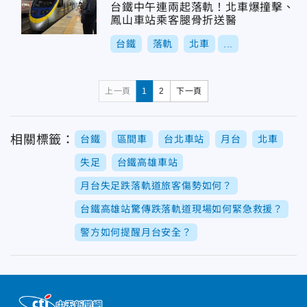
台鐵中午連兩起落軌！北車爆撞擊、
鳳山車站乘客腿骨折送醫
台鐵
落軌
北車
...
上一頁
1
2
下一頁
相關標籤：
台鐵
區間車
台北車站
月台
北車
失足
台鐵高雄車站
月台失足跌落軌道旅客傷勢如何？
台鐵高雄站驚傳跌落軌道現場如何緊急救援？
警方如何提醒月台安全？