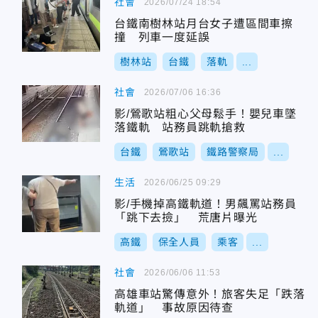
社會
2026/07/24 18:54
台鐵南樹林站月台女子遭區間車擦
撞 列車一度延誤
樹林站
台鐵
落軌
...
社會
2026/07/06 16:36
影/鶯歌站粗心父母鬆手！嬰兒車墜
落鐵軌 站務員跳軌搶救
台鐵
鶯歌站
鐵路警察局
...
生活
2026/06/25 09:29
影/手機掉高鐵軌道！男飆罵站務員
「跳下去撿」 荒唐片曝光
高鐵
保全人員
乘客
...
社會
2026/06/06 11:53
高雄車站驚傳意外！旅客失足「跌落
軌道」 事故原因待查