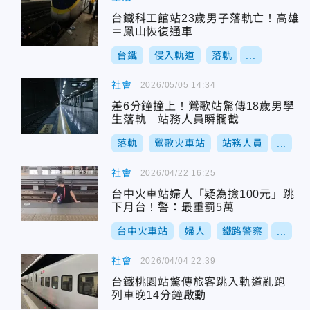
台鐵科工館站23歲男子落軌亡！高雄
＝鳳山恢復通車
台鐵
侵入軌道
落軌
...
社會
2026/05/05 14:34
差6分鐘撞上！鶯歌站驚傳18歲男學
生落軌 站務人員瞬攔截
落軌
鶯歌火車站
站務人員
...
社會
2026/04/22 16:25
台中火車站婦人「疑為撿100元」跳
下月台！警：最重罰5萬
台中火車站
婦人
鐵路警察
...
社會
2026/04/04 22:39
台鐵桃園站驚傳旅客跳入軌道亂跑
列車晚14分鐘啟動