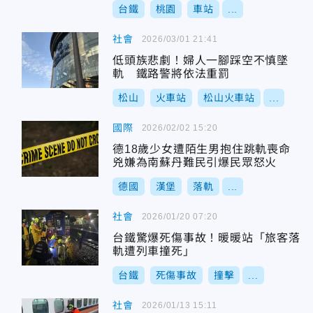
台鐵
桃園
車站
...
社會
2026/03/01 21:41
低頭族悲劇！婦人一腳踩空不慎墜
軌 鐵路警將依法重罰
松山
火車站
松山火車站
...
國際
2026/02/02 15:20
德18歲少女遭陌生男抱住跳軌喪命
兇嫌為南蘇丹難民引爆民眾怒火
德國
漢堡
落軌
...
社會
2026/01/20 07:20
台鐵驚爆死傷事故！暖暖站「旅客落
軌遭列車撞死」
台鐵
死傷事故
撞擊
...
社會
2026/01/13 15:11