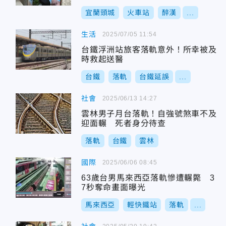
宜蘭頭城
火車站
醉漢
...
生活
2025/07/05 11:54
台鐵浮洲站旅客落軌意外！所幸被及
時救起送醫
台鐵
落軌
台鐵延誤
...
社會
2025/06/13 14:27
雲林男子月台落軌！自強號煞車不及
迎面輾 死者身分待查
落軌
台鐵
雲林
國際
2025/06/06 08:45
63歲台男馬來西亞落軌慘遭輾斃 3
7秒奪命畫面曝光
馬來西亞
輕快鐵站
落軌
...