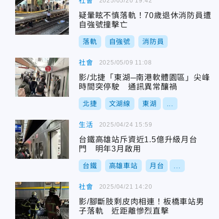
社會
2025/05/20 19:42
疑暈眩不慎落軌！70歲退休消防員遭
自強號撞擊亡
落軌
自強號
消防員
社會
2025/05/09 11:08
影/北捷「東湖─南港軟體園區」尖峰
時間突停駛 通訊異常釀禍
北捷
文湖線
東湖
...
生活
2025/04/24 15:59
台鐵高雄站斥資近1.5億升級月台
門 明年3月啟用
台鐵
高雄車站
月台
...
社會
2025/04/21 14:20
影/腳斷肢剩皮肉相連！板橋車站男
子落軌 近距離慘烈直擊