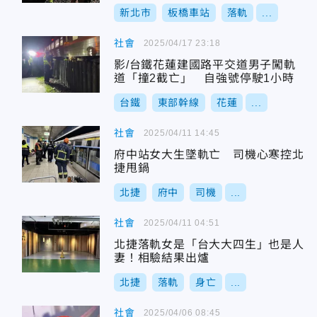
新北市
板橋車站
落軌
...
社會
2025/04/17 23:18
影/台鐵花蓮建國路平交道男子闖軌
道「撞2截亡」 自強號停駛1小時
台鐵
東部幹線
花蓮
...
社會
2025/04/11 14:45
府中站女大生墜軌亡 司機心寒控北
捷甩鍋
北捷
府中
司機
...
社會
2025/04/11 04:51
北捷落軌女是「台大大四生」也是人
妻！相驗結果出爐
北捷
落軌
身亡
...
社會
2025/04/06 08:45