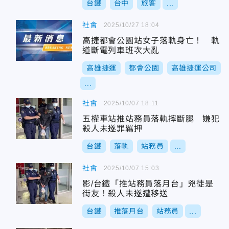
台鐵
台中
旅客
...
社會
2025/10/27 18:04
高捷都會公園站女子落軌身亡！ 軌
道斷電列車班次大亂
高雄捷運
都會公園
高雄捷運公司
...
社會
2025/10/07 18:11
五權車站推站務員落軌摔斷腿 嫌犯
殺人未遂罪羈押
台鐵
落軌
站務員
...
社會
2025/10/07 15:03
影/台鐵「推站務員落月台」兇徒是
街友！殺人未遂遭移送
台鐵
推落月台
站務員
...