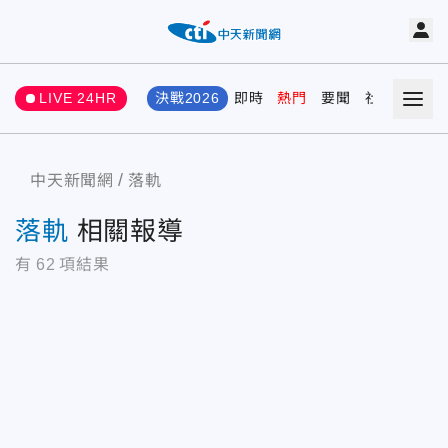
LIVE 24HR
決戰2026
即時
熱門
要聞
社會
娛樂
中天新聞網
落軌
落軌
相關報導
有
62
項結果