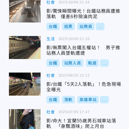
社會
2025/10/06 21:34
影/驚悚瞬間曝光！台鐵站務員遭推
落軌 僅差6秒險淪肉泥
台鐵
逃票
站務員
...
生活
2025/10/06 21:10
影/無票闖入台鐵五權站！ 男子推
站務人員墜軌遭逮
台鐵
站務人員
軌道
...
社會
2025/08/10 12:13
影/台鐵「5天2人落軌」！危急現場
全曝光
台鐵
落軌
高雄車站
...
社會
2025/07/05 17:47
影/命大！宜蘭55歲男石城車站落
軌 「身飄酒味」爬上月台