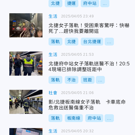
北捷
捷運
府中站
...
生活
2025/04/05 23:49
北捷女子落軌！受困乘客驚呼：快嚇
死了…趕快我要離開這
落軌
北捷
台北捷運
...
生活
2025/04/05 21:53
北捷府中站女子落軌送醫不治！20:5
4現場已排除調整班距中
落軌
不治
班距
...
社會
2025/04/05 21:06
影/北捷板南線女子落軌 卡車底命
危救出送醫傷重不治
落軌
板南線
府中站
...
生活
2025/04/05 20:32