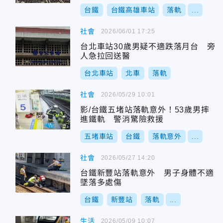
台鐵
台鐵高雄車站
落軌
...
社會
2026/06/01 17:25
台北車站30歲男疑不適跌落月台 旁
人急拉回送醫
台北車站
北車
落軌
社會
2026/05/29 10:01
影/台鐵五堵站落軌意外！53歲男摔
進鐵軌 警消驚險救援
五堵車站
台鐵
落軌意外
...
社會
2026/05/27 14:20
台鐵新豐站落軌意外 男子身體不適
墜落多處傷
台鐵
新豐站
落軌
...
生活
2026/05/09 10:07