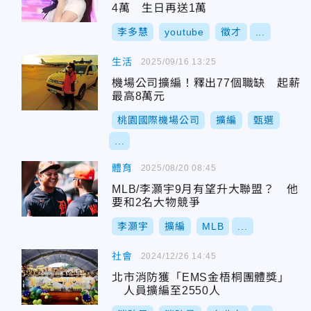
4萬 生日再送1萬
李多慧
youtube
徵才
...
生活
2025/09/16 13:25
機場公司擴編！釋出77個職缺 起薪
最高8萬元
桃園國際機場公司
擴編
甄選
...
體育
2025/08/20 08:45
MLB/李灝宇9月有望升大聯盟？ 他
要和2名大物競爭
李灝宇
擴編
MLB
...
社會
2024/12/26 14:45
北市消防獲「EMS金梧桐團體獎」
人員擴編至2550人