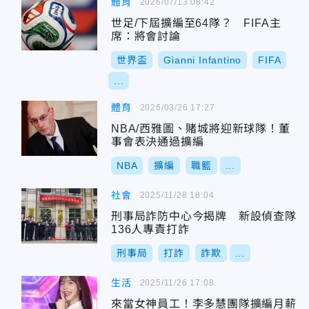
體育
2026/07/13 08:42
世足/下屆擴編至64隊？ FIFA主
席：將會討論
世界盃
Gianni Infantino
FIFA
...
體育
2026/03/26 17:27
NBA/西雅圖、賭城將迎新球隊！董
事會表決通過擴編
NBA
擴編
職籃
...
社會
2025/11/28 18:04
刑事局詐防中心今揭牌 新設偵查隊
136人專責打詐
刑事局
打詐
詐欺
...
生活
2025/11/26 17:08
來當女神員工！李多慧團隊擴編月薪