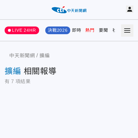
LIVE 24HR
決戰2026
即時
熱門
要聞
社會
娛樂
中天新聞網
擴編
擴編
相關報導
有
7
項結果