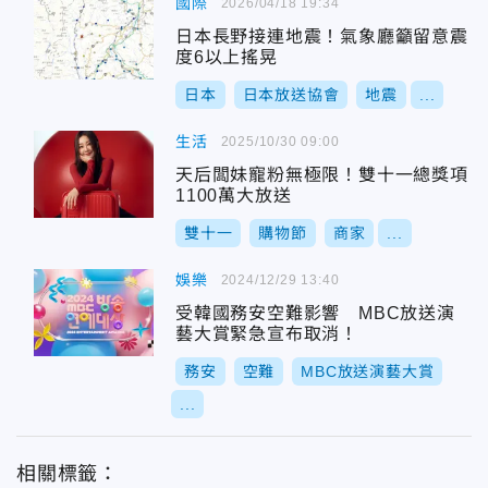
國際
2026/04/18 19:34
日本長野接連地震！氣象廳籲留意震
度6以上搖晃
日本
日本放送協會
地震
...
生活
2025/10/30 09:00
天后闆妹寵粉無極限！雙十一總獎項
1100萬大放送
雙十一
購物節
商家
...
娛樂
2024/12/29 13:40
受韓國務安空難影響 MBC放送演
藝大賞緊急宣布取消！
務安
空難
MBC放送演藝大賞
...
相關標籤：