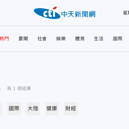
星
熱門
要聞
社會
娛樂
體育
生活
國際
導
有
1
項結果
活
國際
大陸
健康
財經