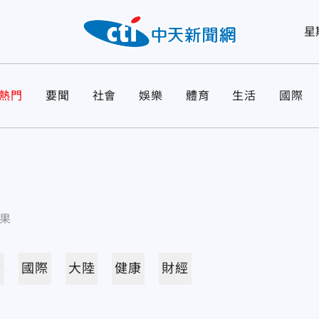
星
熱門
要聞
社會
娛樂
體育
生活
國際
果
活
國際
大陸
健康
財經