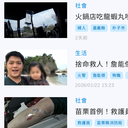
社會
火鍋店吃龍蝦丸噎
婦人
嘉義縣
朴子市
2天前
生活
捨命救人！詹能
火警
詹能傑
殉職
2026/01/22 15:23
社會
苗栗首例！救護
救護員
苗栗縣消防局