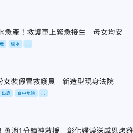
破水急產！救護車上緊急接生 母女均安
產
破水
...
男扮女裝假冒救護員 新造型現身法院
出庭
台中地院
...
！勇消1分鐘神救援 彰化婦淚送感恩烤