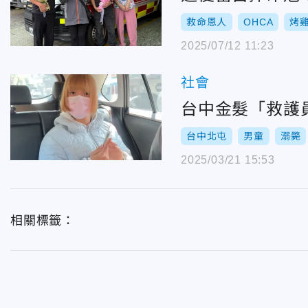
救命恩人
OHCA
烤
2025/07/12 11:23
社會
台中金髮「救護員
台中北屯
男童
溺斃
2025/03/21 15:53
相關標籤：