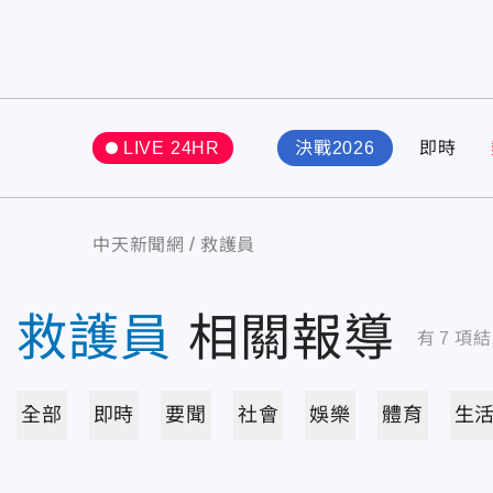
LIVE 24HR
決戰2026
即時
中天新聞網
救護員
救護員
相關報導
有
7
項結
全部
即時
要聞
社會
娛樂
體育
生