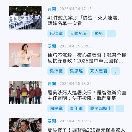
要聞
2025/04/16 17:16
41件罷免案涉「偽造、死人連署」！
藍綠名單一次看
民進黨
大罷免潮
罷免
...
要聞
2025/04/15 20:06
徐巧芯沉澱一夜心痛發聲！號召全民
反抗綠暴政：2025是中華民國保衛
戰
吳沛憶
吳思瑤
死人連署
...
要聞
2025/04/15 18:39
罷吳涉死人連署交保！羅智強辦公室
主任聲明：決不投降、戰鬥到底
國民黨
青年軍
罷吳四騎士
...
要聞
2025/04/15 16:27
雙吳慘了！羅智強230萬元保金驚人