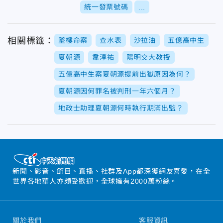
統一發票號碼
...
相關標籤：
墜樓命案
查水表
沙拉油
五億高中生
夏朝源
韋淳祐
陽明交大教授
五億高中生案夏朝源提前出獄原因為何？
夏朝源因何罪名被判刑一年六個月？
地政士助理夏朝源何時執行期滿出監？
新聞、影音、節目、直播、社群及App都深獲網友喜愛，在全
世界各地華人亦頗受歡迎，全球擁有2000萬粉絲。
關於我們
客服資訊