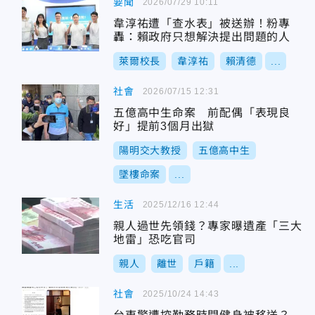
要聞
2026/07/29 10:11
韋淳祐遭「查水表」被送辦！粉專
轟：賴政府只想解決提出問題的人
萊爾校長
韋淳祐
賴清德
...
社會
2026/07/15 12:31
五億高中生命案 前配偶「表現良
好」提前3個月出獄
陽明交大教授
五億高中生
墜樓命案
...
生活
2025/12/16 12:44
親人過世先領錢？專家曝遺產「三大
地雷」恐吃官司
親人
離世
戶籍
...
社會
2025/10/24 14:43