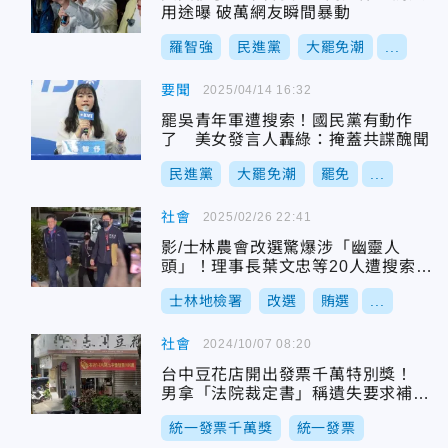
用途曝 破萬網友瞬間暴動
羅智強
民進黨
大罷免潮
...
要聞
2025/04/14 16:32
罷吳青年軍遭搜索！國民黨有動作
了 美女發言人轟綠：掩蓋共諜醜聞
民進黨
大罷免潮
罷免
...
社會
2025/02/26 22:41
影/士林農會改選驚爆涉「幽靈人
頭」！理事長葉文忠等20人遭搜索帶
回
士林地檢署
改選
賄選
...
社會
2024/10/07 08:20
台中豆花店開出發票千萬特別獎！
男拿「法院裁定書」稱遺失要求補印
被揭穿
統一發票千萬獎
統一發票