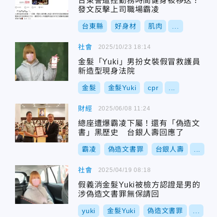
台東警遭控勤務時間健身被移送？
發文反擊上司職場霸凌
台東縣
好身材
肌肉
...
社會
2025/10/23 18:14
金髮「Yuki」男扮女裝假冒救護員
新造型現身法院
金髮
金髮Yuki
cpr
...
財經
2025/06/08 11:24
總座遭爆霸凌下屬！還有「偽造文
書」黑歷史 台銀人壽回應了
霸凌
偽造文書罪
台銀人壽
...
社會
2025/04/19 08:18
假義消金髮Yuki被檢方認證是男的
涉偽造文書罪無保請回
yuki
金髮Yuki
偽造文書罪
...