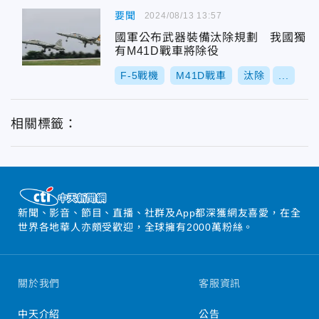
要聞
2024/08/13 13:57
國軍公布武器裝備汰除規劃 我國獨
有M41D戰車將除役
F-5戰機
M41D戰車
汰除
...
相關標籤：
新聞、影音、節目、直播、社群及App都深獲網友喜愛，在全
世界各地華人亦頗受歡迎，全球擁有2000萬粉絲。
關於我們
客服資訊
中天介紹
公告