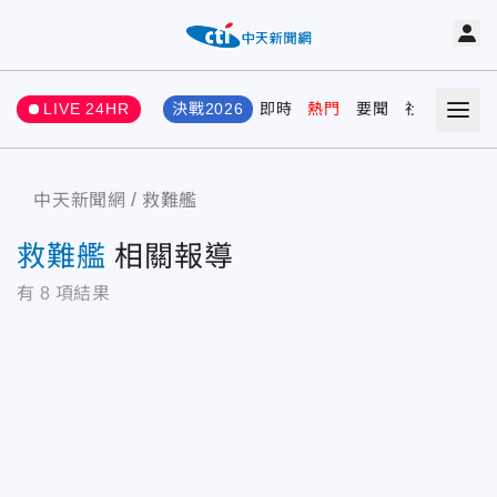
LIVE 24HR
決戰2026
即時
熱門
要聞
社會
娛樂
中天新聞網
救難艦
救難艦
相關報導
有
8
項結果