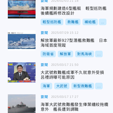
要聞
2026/02/03 21:18
海軍規劃建造6型艦艇 輕型巡防艦
後續艦將修改設計
輕型巡防艦
救難艦
補給艦
...
要聞
2025/07/29 15:12
解放軍最新927型潛艦救難艦 日本
海域首度現蹤
防衛省
解放軍
對馬海峽
...
要聞
2025/03/17 21:50
大武號救難艦成軍不久就意外受損
呂禮詩曝可能原因
海軍
大武號
新型救難艦
...
要聞
2025/03/17 17:27
海軍大武號救難艦發生俥葉纏絞拖纜
意外 艦長遭到調職