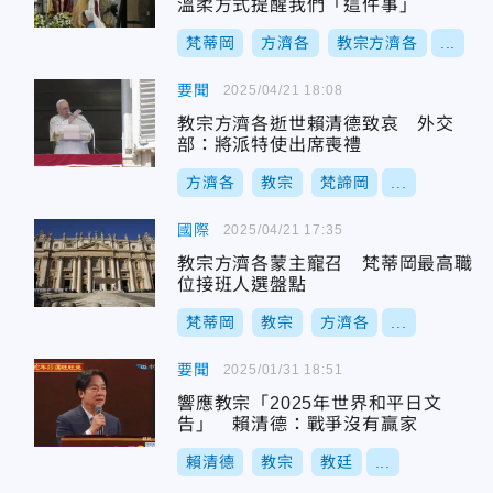
溫柔方式提醒我們「這件事」
梵蒂岡
方濟各
教宗方濟各
...
要聞
2025/04/21 18:08
教宗方濟各逝世賴清德致哀 外交
部：將派特使出席喪禮
方濟各
教宗
梵諦岡
...
國際
2025/04/21 17:35
教宗方濟各蒙主寵召 梵蒂岡最高職
位接班人選盤點
梵蒂岡
教宗
方濟各
...
要聞
2025/01/31 18:51
響應教宗「2025年世界和平日文
告」 賴清德：戰爭沒有贏家
賴清德
教宗
教廷
...