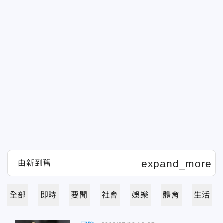
全部
即時
要聞
社會
娛樂
體育
生活