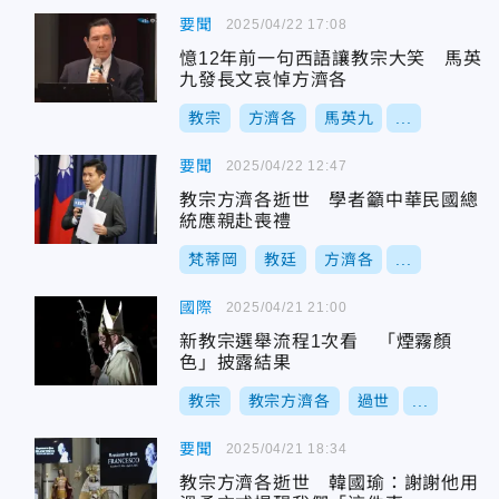
要聞
2025/04/22 17:08
憶12年前一句西語讓教宗大笑 馬英
九發長文哀悼方濟各
教宗
方濟各
馬英九
...
要聞
2025/04/22 12:47
教宗方濟各逝世 學者籲中華民國總
統應親赴喪禮
梵蒂岡
教廷
方濟各
...
國際
2025/04/21 21:00
新教宗選舉流程1次看 「煙霧顏
色」披露結果
教宗
教宗方濟各
過世
...
要聞
2025/04/21 18:34
教宗方濟各逝世 韓國瑜：謝謝他用