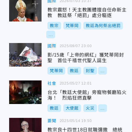
國際
2026/07/03 10:37
教宗震怒！天主教團體擅自任命新主
教 教廷祭「絕罰」處分驅逐
教宗
梵蒂岡
教廷為何祭出絕罰
...
國際
2025/09/07 23:00
影/15歲「上帝的網紅」獲梵蒂岡封
聖 首位千禧世代聖人誕生
梵蒂岡
教廷
封聖
...
社會
2025/05/27 12:01
台北「教廷大使館」旁寵物餐廳陷火
海！ 烈焰狂燃直擊
教廷
大使館
火災
...
要聞
2025/05/14 19:50
教宗良十四世18日就職彌撒 總統