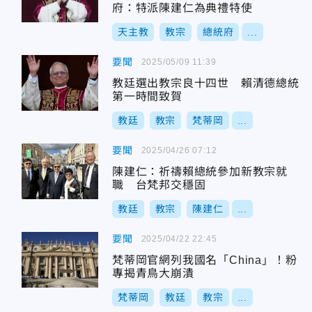
府：特派陳建仁為典禮特使
天主教
教宗
總統府
...
要聞
2025/05/09 11:39
教廷選出教宗良十四世 賴清德總統
第一時間致賀
教廷
教宗
梵蒂岡
...
要聞
2025/04/26 07:12
陳建仁：祈禱賴總統參加新教宗就
職 台梵邦交穩固
教廷
教宗
陳建仁
...
要聞
2025/04/22 22:45
梵蒂岡官網列我國名「China」！粉
專揭青鳥大崩潰
梵蒂岡
教廷
教宗
...