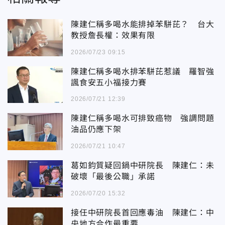
陳建仁稱多喝水能排掉苯駢芘？ 台大
教授詹長權：效果有限
2026/07/23 09:15
陳建仁稱多喝水排苯駢芘惹議 羅智強
諷食安五小福接力賽
2026/07/21 12:39
陳建仁稱多喝水可排致癌物 強調問題
油品仍應下架
2026/07/21 10:47
葛如鈞質疑回鍋中研院長 陳建仁：未
破壞「最後公職」承諾
2026/07/20 15:32
接任中研院長首回應毒油 陳建仁：中
央地方合作最重要