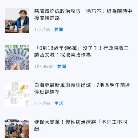
慈濟遭詐成政治攻防 徐巧芯：綠為陳時中
接閣揆鋪路
1小時前
要聞
「0到18歲年領6萬」沒了？！行政院收三
讀函文喊：採取憲政作為
19小時前
要聞
白海豚最新風雨預測出爐 7地區明午前達
停班課標準
2小時前
生活
健保大變革！慢性病治療將「不同工不同
酬」