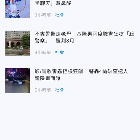
堂聊天」惹鼻酸
3小時前
社會
不爽警帶走老母！基隆男兩度臉書狂嗆「殺
警察」 遭判8月
4小時前
社會
影/鶯歌毒蟲拒檢狂飆！警轟4槍破窗逮人
驚險畫面曝
5小時前
社會