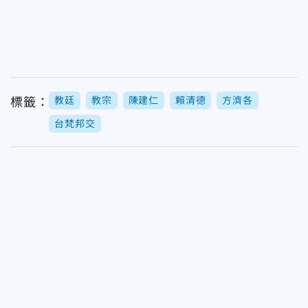
教廷
教宗
陳建仁
賴清德
方濟各
標籤：
台梵邦交