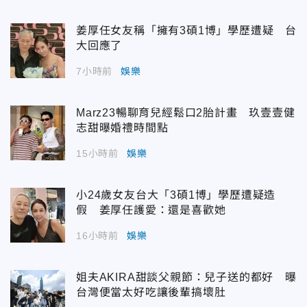
姜厚任女友稱「擁有3碩1博」學歷遭疑 台
大回應了
7小時前
娛樂
Marz23暢聊育兒經鬆口2胎計畫 玖壹壹健
志甜曝婚禮時間點
15小時前
娛樂
小24歲女友台大「3碩1博」學歷遭疑造
假 姜厚任護愛：還是喜歡她
16小時前
娛樂
姐夫AKIRA甜談父親節：兒子送的都好 曝
台灣便當太好吃讓後輩搞壞肚