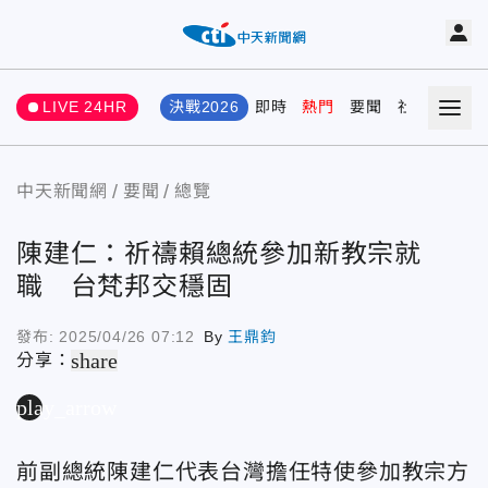
LIVE 24HR
決戰2026
即時
熱門
要聞
社會
娛樂
中天新聞網
要聞
總覽
陳建仁：祈禱賴總統參加新教宗就
職 台梵邦交穩固
發布:
2025/04/26 07:12
By
王鼎鈞
share
分享：
play_arrow
前副總統陳建仁代表台灣擔任特使參加教宗方