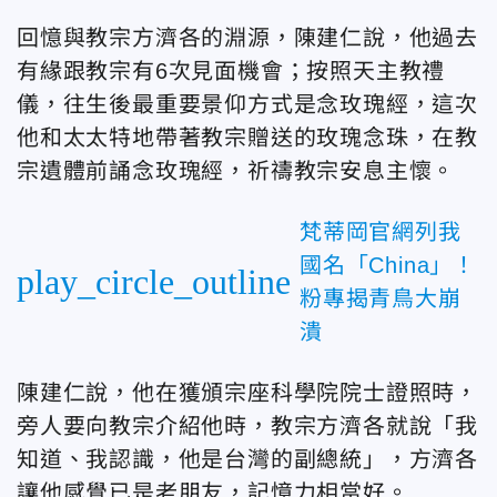
回憶與教宗方濟各的淵源，陳建仁說，他過去
有緣跟教宗有6次見面機會；按照天主教禮
儀，往生後最重要景仰方式是念玫瑰經，這次
他和太太特地帶著教宗贈送的玫瑰念珠，在教
宗遺體前誦念玫瑰經，祈禱教宗安息主懷。
梵蒂岡官網列我
國名「China」！
play_circle_outline
粉專揭青鳥大崩
潰
陳建仁說，他在獲頒宗座科學院院士證照時，
旁人要向教宗介紹他時，教宗方濟各就說「我
知道、我認識，他是台灣的副總統」，方濟各
讓他感覺已是老朋友，記憶力相當好。