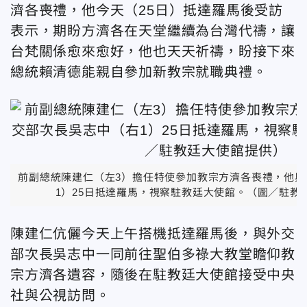
濟各喪禮，他今天（25日）抵達羅馬後受訪
表示，期盼方濟各在天堂繼續為台灣代禱，讓
台梵關係愈來愈好，他也天天祈禱，盼接下來
總統賴清德能親自參加新教宗就職典禮。
前副總統陳建仁（左3）擔任特使參加教宗方濟各喪禮，他與
1）25日抵達羅馬，視察駐教廷大使館。（圖／駐教
陳建仁伉儷今天上午搭機抵達羅馬後，與外交
部次長吳志中一同前往聖伯多祿大教堂瞻仰教
宗方濟各遺容，隨後在駐教廷大使館接受中央
社與公視訪問。