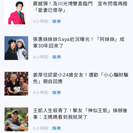
震撼彈！及川光博雙喜臨門 宣布閃電再婚
「愛妻已懷孕」
3小時前
娛樂
張惠妹妹妹Saya近況曝光！「阿妹妹」成
軍30年回來了
4小時前
娛樂
姜厚任認愛小24歲女友！遭勸「小心騙財騙
色」親自回應
4小時前
娛樂
王凱人生殺青了！摯友「神似王凱」操辦後
事：王媽媽看到我就哭了
5小時前
娛樂