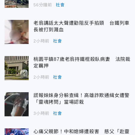
56分鐘前
社會
老翁講話太大聲遭勸阻反手掐頸 台鐵列車
長被打到濺血
2小時前
社會
桃園平鎮87歲老翁持鐵棍殺臥病妻 法院裁
定羈押
2小時前
社會
謊報妹妹身分躲查緝！高雄詐欺通緝女遭警
「靈魂拷問」當場認栽
3小時前
社會
心痛父親節！中和媳婦遭殺害 慈父「赴靈