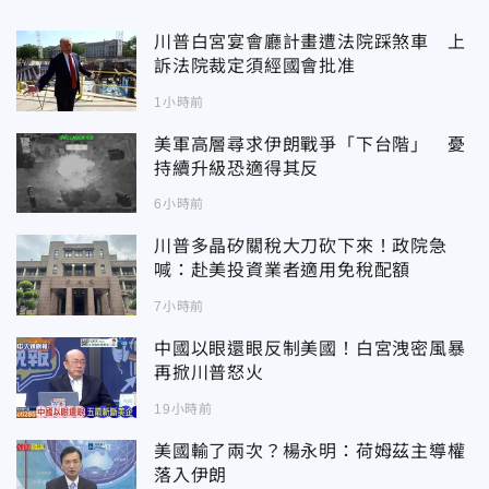
川普白宮宴會廳計畫遭法院踩煞車 上
訴法院裁定須經國會批准
1小時前
美軍高層尋求伊朗戰爭「下台階」 憂
持續升級恐適得其反
6小時前
川普多晶矽關稅大刀砍下來！政院急
喊：赴美投資業者適用免稅配額
7小時前
中國以眼還眼反制美國！白宮洩密風暴
再掀川普怒火
19小時前
美國輸了兩次？楊永明：荷姆茲主導權
落入伊朗