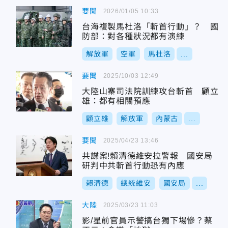
要聞
2026/01/05 10:33
台海複製馬杜洛「斬首行動」？ 國
防部：對各種狀況都有演練
解放軍
空軍
馬杜洛
...
要聞
2025/10/03 12:49
大陸山寨司法院訓練攻台斬首 顧立
雄：都有相關預應
顧立雄
解放軍
內蒙古
...
要聞
2025/04/23 13:46
共諜案!賴清德維安拉警報 國安局
研判中共斬首行動恐有內應
賴清德
總統維安
國安局
...
大陸
2025/03/23 11:03
影/星前官員示警搞台獨下場慘？蔡