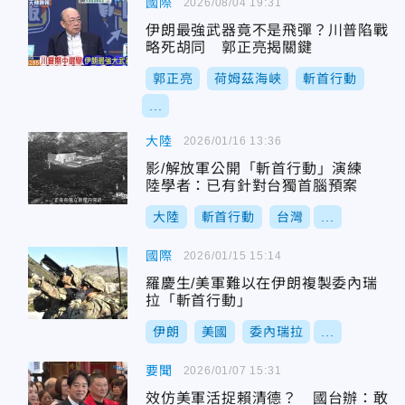
國際
2026/08/04 19:31
伊朗最強武器竟不是飛彈？川普陷戰
略死胡同 郭正亮揭關鍵
郭正亮
荷姆茲海峽
斬首行動
...
大陸
2026/01/16 13:36
影/解放軍公開「斬首行動」演練
陸學者：已有針對台獨首腦預案
大陸
斬首行動
台灣
...
國際
2026/01/15 15:14
羅慶生/美軍難以在伊朗複製委內瑞
拉「斬首行動」
伊朗
美國
委內瑞拉
...
要聞
2026/01/07 15:31
效仿美軍活捉賴清德？ 國台辦：敢