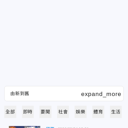
全部
即時
要聞
社會
娛樂
體育
生活