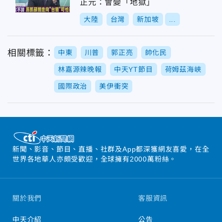
正元：會變「地獄」
大陸
台灣
新加坡
...
相關標籤：
中東
川普
郭正亮
帥化民
林嘉源辣晚報
中天YT節目
荷姆茲海峽
國際政治
美伊衝突
新聞、影音、節目、直播、社群及App都深獲網友喜愛，在全
世界各地華人亦頗受歡迎，全球擁有2000萬粉絲。
關於我們
客服資訊
中天介紹
公告