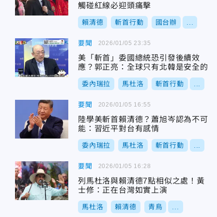
觸碰紅線必迎頭痛擊
賴清德
斬首行動
國台辦
...
要聞
2026/01/05 23:35
美「斬首」委國總統恐引發後續效
應？郭正亮：全球只有北韓是安全的
委內瑞拉
馬杜洛
斬首行動
...
要聞
2026/01/05 16:55
陸學美斬首賴清德？蕭旭岑認為不可
能：習近平對台有感情
委內瑞拉
馬杜洛
斬首行動
...
要聞
2026/01/05 16:28
列馬杜洛與賴清德7點相似之處！黃
士修：正在台灣如實上演
馬杜洛
賴清德
青鳥
...