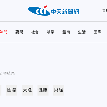
星
熱門
要聞
社會
娛樂
體育
生活
國際
2
項結果
活
國際
大陸
健康
財經