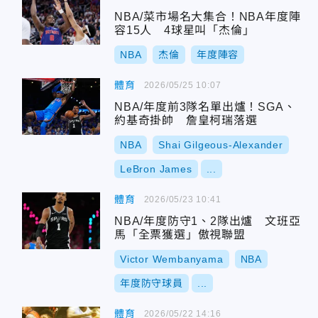
NBA/菜市場名大集合！NBA年度陣
容15人 4球星叫「杰倫」
NBA
杰倫
年度陣容
體育
2026/05/25 10:07
NBA/年度前3隊名單出爐！SGA、
約基奇掛帥 詹皇柯瑞落選
NBA
Shai Gilgeous-Alexander
LeBron James
...
體育
2026/05/23 10:41
NBA/年度防守1、2隊出爐 文班亞
馬「全票獲選」傲視聯盟
Victor Wembanyama
NBA
年度防守球員
...
體育
2026/05/22 14:16