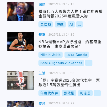
國際
2025/12/13 17:13
繼時代百大影響力人物！黃仁勳再獲
金融時報2025年度風雲人物
黃仁勳
輝達
AI
...
體育
2025/12/13 14:35
NBA/最新MVP排行出爐！約基奇重
返榜首 康寧漢躍居第4
Nikola Jokić
Luka Doncic
Shai Gilgeous-Alexander
...
生活
2025/12/10 19:58
「罷」字獲選2025台灣代表字！票
數近1.5萬張壓倒性勝出
年度代表字
張啟楷
柯志恩
...
體育
2025/12/10 07:22