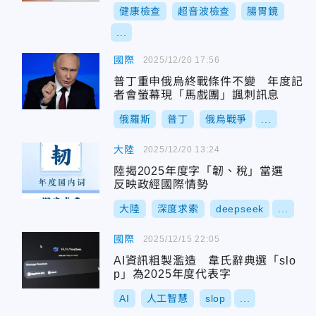
健康檢查
超音波檢查
腸胃鏡
...
國際
2025/12/20 17:56
普丁重申俄烏終戰條件不變 年度記
者會螢幕現「馬戲團」諷刺訊息
俄羅斯
普丁
俄烏戰爭
...
大陸
2025/12/20 13:24
陸揭2025年度字「韌、稅」當選
反映政經國際情勢
大陸
深度求索
deepseek
...
國際
2025/12/15 22:05
AI資訊粗製濫造 韋氏辭典選「slo
p」為2025年度代表字
AI
人工智慧
slop
...