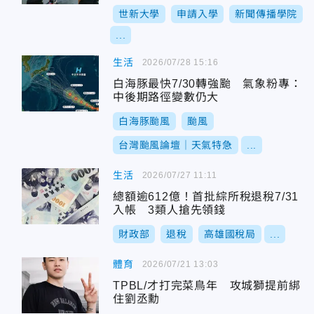
世新大學
申請入學
新聞傳播學院
...
生活
2026/07/28 15:16
白海豚最快7/30轉強颱 氣象粉專：
中後期路徑變數仍大
白海豚颱風
颱風
台灣颱風論壇｜天氣特急
...
生活
2026/07/27 11:11
總額逾612億！首批綜所稅退稅7/31
入帳 3類人搶先領錢
財政部
退稅
高雄國稅局
...
體育
2026/07/21 13:03
TPBL/才打完菜鳥年 攻城獅提前綁
住劉丞勳