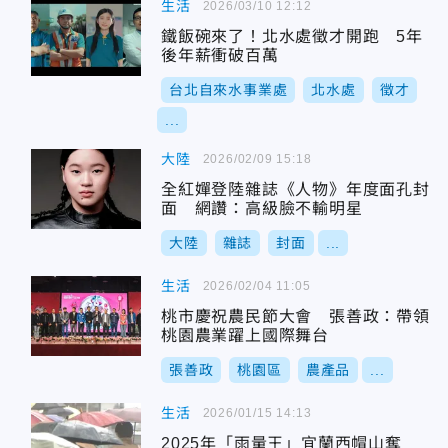
生活
2026/03/10 12:12
鐵飯碗來了！北水處徵才開跑 5年
後年薪衝破百萬
台北自來水事業處
北水處
徵才
...
大陸
2026/02/09 15:18
全紅嬋登陸雜誌《人物》年度面孔封
面 網讚：高級臉不輸明星
大陸
雜誌
封面
...
生活
2026/02/04 11:05
桃市慶祝農民節大會 張善政：帶領
桃園農業躍上國際舞台
張善政
桃園區
農產品
...
生活
2026/01/15 14:13
2025年「雨量王」宜蘭西帽山奪