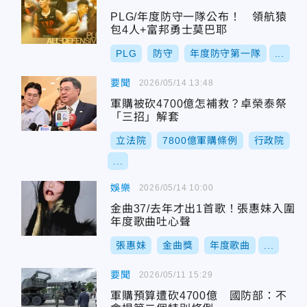
PLG/年度防守一隊公布！ 領航猿
包4人+富邦勇士莫巴耶
PLG
防守
年度防守第一隊
...
要聞
2026/05/14 13:48
軍購被砍4700億怎補救？卓榮泰祭
「三招」解套
立法院
7800億軍購條例
行政院
...
娛樂
2026/05/14 10:00
金曲37/去年才出1首歌！張惠妹入圍
年度歌曲吐心聲
張惠妹
金曲獎
年度歌曲
...
要聞
2026/05/11 15:29
軍購預算遭砍4700億 國防部：不