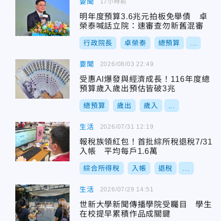
要聞
17小時前
明年度預算3.6兆元拍板免舉債 卓
榮泰喊話立院：速審查勿新舊混審
行政院長
卓榮泰
總預算
...
要聞
2026/08/03 22:49
受惠AI爆發與經濟成長！116年度總
預算歲入歲出預估皆破3兆
總預算
歲出
歲入
...
生活
2026/07/31 12:19
報稅族領紅包！首批綜所稅退稅7/31
入帳 平均每戶1.6萬
綜合所得稅
入帳
退稅
...
生活
2026/07/29 14:51
世新大學新聞傳播學院受矚目 學生
在校提早累積作品成關鍵