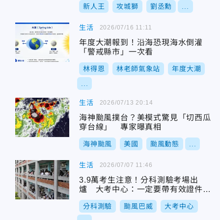
新人王
攻城獅
劉丞勳
...
生活
2026/07/16 11:11
年度大潮報到！沿海恐現海水倒灌
「警戒縣市」一次看
林得恩
林老師氣象站
年度大潮
...
生活
2026/07/13 20:14
海神颱風撲台？美模式驚見「切西瓜
穿台線」 專家曝真相
海神颱風
美國
颱風動態
...
生活
2026/07/07 11:46
3.9萬考生注意！分科測驗考場出
爐 大考中心：一定要帶有效證件正
本
分科測驗
颱風巴威
大考中心