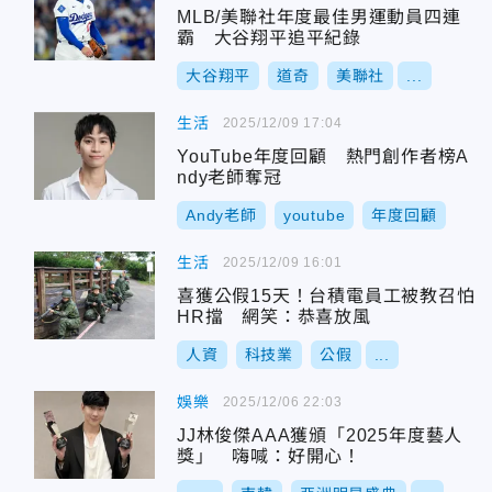
MLB/美聯社年度最佳男運動員四連
霸 大谷翔平追平紀錄
大谷翔平
道奇
美聯社
...
生活
2025/12/09 17:04
YouTube年度回顧 熱門創作者榜A
ndy老師奪冠
Andy老師
youtube
年度回顧
生活
2025/12/09 16:01
喜獲公假15天！台積電員工被教召怕
HR擋 網笑：恭喜放風
人資
科技業
公假
...
娛樂
2025/12/06 22:03
JJ林俊傑AAA獲頒「2025年度藝人
獎」 嗨喊：好開心！