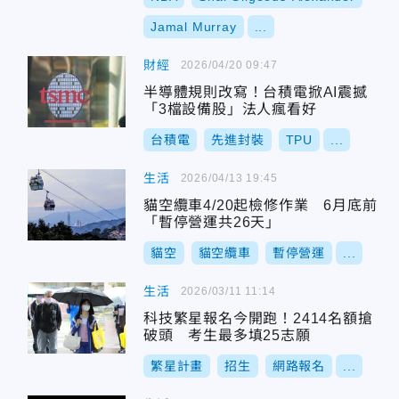
Jamal Murray
...
財經
2026/04/20 09:47
半導體規則改寫！台積電掀AI震撼
「3檔設備股」法人瘋看好
台積電
先進封裝
TPU
...
生活
2026/04/13 19:45
貓空纜車4/20起檢修作業 6月底前
「暫停營運共26天」
貓空
貓空纜車
暫停營運
...
生活
2026/03/11 11:14
科技繁星報名今開跑！2414名額搶
破頭 考生最多填25志願
繁星計畫
招生
網路報名
...