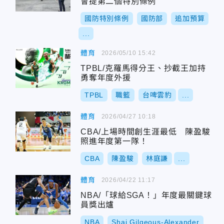
會提第二個特別條例
國防特別條例
國防部
追加預算
...
體育
2026/05/10 15:42
TPBL/克羅馬得分王、抄截王加持
勇奪年度外援
TPBL
職籃
台啤雲豹
...
體育
2026/04/27 10:18
CBA/上場時間創生涯最低 陳盈駿
照進年度第一隊！
CBA
陳盈駿
林庭謙
...
體育
2026/04/22 11:17
NBA/「球給SGA！」年度最關鍵球
員獎出爐
NBA
Shai Gilgeous-Alexander