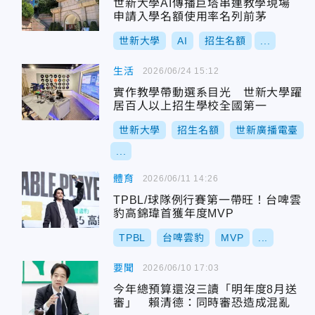
世新大學AI傳播巨塔串連教學現場
申請入學名額使用率名列前茅
世新大學
AI
招生名額
...
生活
2026/06/24 15:12
實作教學帶動選系目光 世新大學躍
居百人以上招生學校全國第一
世新大學
招生名額
世新廣播電臺
...
體育
2026/06/11 14:26
TPBL/球隊例行賽第一帶旺！台啤雲
豹高錦瑋首獲年度MVP
TPBL
台啤雲豹
MVP
...
要聞
2026/06/10 17:03
今年總預算還沒三讀「明年度8月送
審」 賴清德：同時審恐造成混亂