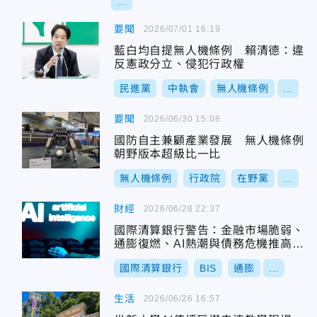
...
要聞
2026/07/01 16:19
藍白均自提無人機條例 賴清德：違
反憲政分立、侵犯行政權
民進黨
中執會
無人機條例
...
要聞
2026/06/30 15:08
國防自主兼顧產業發展 無人機條例
朝野版本超級比一比
無人機條例
行政院
在野黨
...
財經
2026/06/28 22:37
國際清算銀行警告：金融市場脆弱、
通膨復燃、AI熱潮與債務危機推高經
濟風險
國際清算銀行
BIS
通膨
...
生活
2026/06/26 16:57