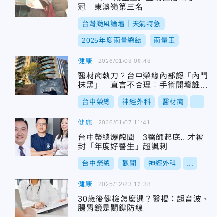
冠 東澳嶺第三名
台灣颱風論壇｜天氣特急
2025年度雨量總結
雨量王
健康
2026/01/08 09:48
醫材商執刀？台中榮總內部認「內鬥
抹黑」 直言不合理：手術開壞誰負
責？
台中榮總
神經外科
醫材商
...
健康
2026/01/07 11:41
台中榮總爆醜聞！3醫師起底...才被
封「年度好醫生」超諷刺
台中榮總
醜聞
神經外科
...
健康
2025/12/23 12:38
30歲後健檢怎麼選？醫揭：超音波、
腸胃鏡是關鍵防線