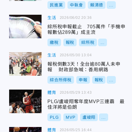
民進黨
中執會
賴清德
...
生活
2026/06/02 20:36
綜所稅申報截止 705萬件「手機申
報數佔289萬」成主流
繳稅
報稅
綜所稅
...
生活
2026/05/30 13:04
報稅倒數3天！全台逾80萬人未申
報 財政部急喊：善用網路
綜合所得稅
申報
報稅
...
體育
2026/05/29 13:43
PLG/盧峻翔奪年度MVP三連霸 最
佳洋將是伯朗
PLG
MVP
盧峻翔
...
體育
2026/05/25 16:44