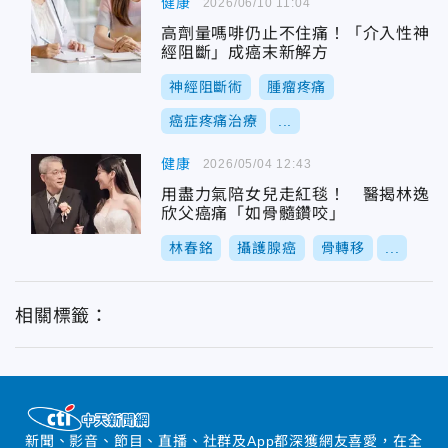
健康
2026/06/10 11:04
高劑量嗎啡仍止不住痛！「介入性神
經阻斷」成癌末新解方
神經阻斷術
腫瘤疼痛
癌症疼痛治療
...
健康
2026/05/04 12:43
用盡力氣陪女兒走紅毯！ 醫揭林逸
欣父癌痛「如骨髓鑽咬」
林春銘
攝護腺癌
骨轉移
...
相關標籤：
新聞、影音、節目、直播、社群及App都深獲網友喜愛，在全