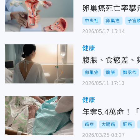
卵巢癌死亡率攀
中央社
卵巢癌
子宮
2026/05/17 15:14
健康
腹脹、食慾差、
卵巢癌
腹脹
鄭丞傑
2026/05/11 17:13
健康
年奪5.4萬命！
癌症
大腸癌
肝癌
2026/03/25 08:27