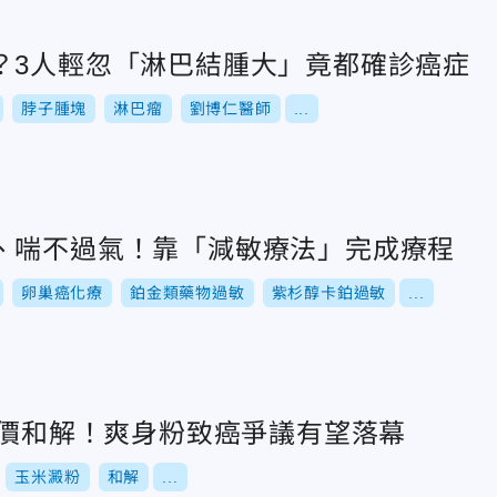
？3人輕忽「淋巴結腫大」竟都確診癌症
脖子腫塊
淋巴瘤
劉博仁醫師
...
、喘不過氣！靠「減敏療法」完成療程
卵巢癌化療
鉑金類藥物過敏
紫杉醇卡鉑過敏
...
天價和解！爽身粉致癌爭議有望落幕
玉米澱粉
和解
...