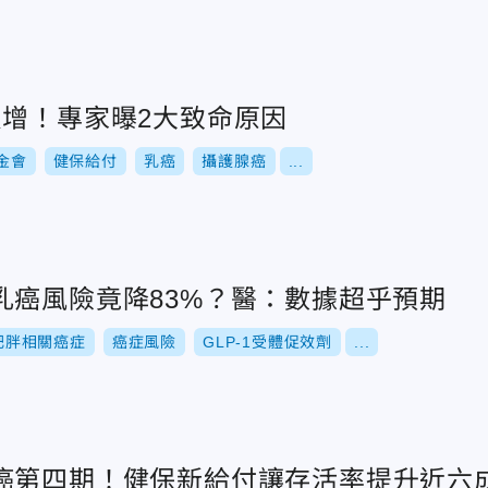
反增！專家曝2大致命原因
金會
健保給付
乳癌
攝護腺癌
...
乳癌風險竟降83%？醫：數據超乎預期
肥胖相關癌症
癌症風險
GLP-1受體促效劑
...
癌第四期！健保新給付讓存活率提升近六