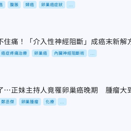
癌
腹脹
婦癌
卵巢癌症狀
...
不住痛！「介入性神經阻斷」成癌末新解
癌症疼痛治療
卵巢癌
內臟神經阻斷術
...
了⋯正妹主持人竟罹卵巢癌晚期 腫瘤大到
鄭丞傑
卵巢腫瘤
化療
...