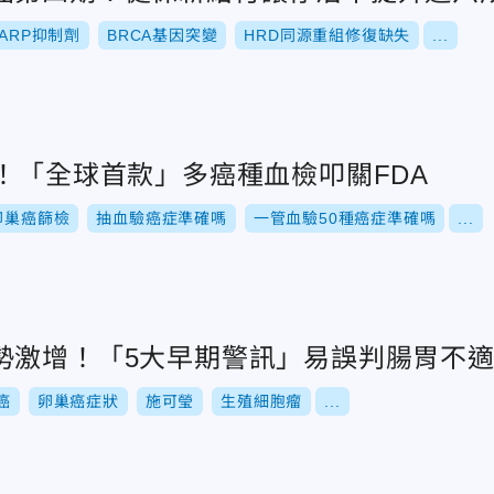
PARP抑制劑
BRCA基因突變
HRD同源重組修復缺失
...
！「全球首款」多癌種血檢叩關FDA
卵巢癌篩檢
抽血驗癌症準確嗎
一管血驗50種癌症準確嗎
...
勢激增！「5大早期警訊」易誤判腸胃不
癌
卵巢癌症狀
施可瑩
生殖細胞瘤
...