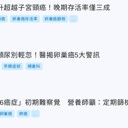
升超越子宮頸癌！晚期存活率僅三成
頸癌
卵巢癌存活率
卵巢癌篩檢
...
頻尿別輕忽！醫揭卵巢癌5大警訊
早期症狀
婦產科
「6癌症」初期難察覺 營養師籲：定期篩
卵巢癌
肺癌
...