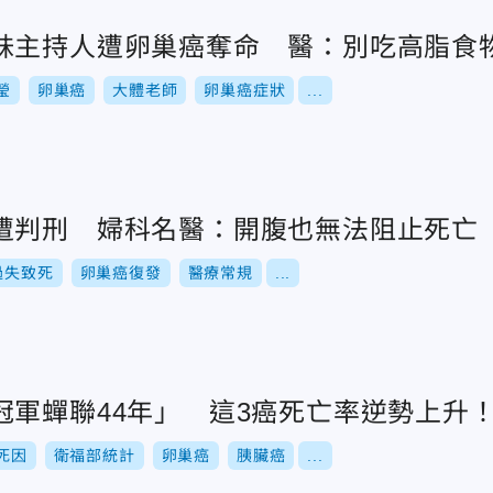
妹主持人遭卵巢癌奪命 醫：別吃高脂食
瑩
卵巢癌
大體老師
卵巢癌症狀
...
遭判刑 婦科名醫：開腹也無法阻止死亡
過失致死
卵巢癌復發
醫療常規
...
冠軍蟬聯44年」 這3癌死亡率逆勢上升
死因
衛福部統計
卵巢癌
胰臟癌
...