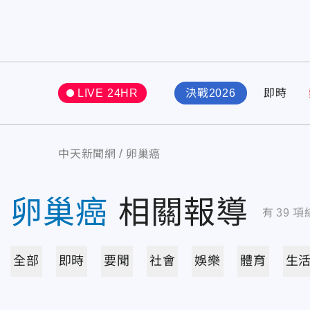
LIVE 24HR
決戰2026
即時
中天新聞網
卵巢癌
卵巢癌
相關報導
有
39
項
全部
即時
要聞
社會
娛樂
體育
生