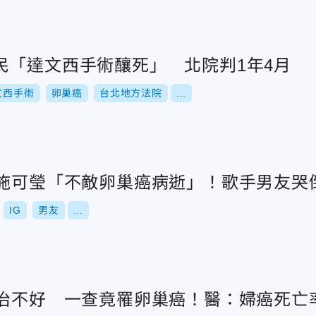
民「達文西手術釀死」 北院判1年4月
文西手術
卵巢癌
台北地方法院
...
人施可瑩「不敵卵巢癌病逝」！歌手男友哭
IG
男友
...
氣治不好 一查竟罹卵巢癌！醫：婦癌死亡