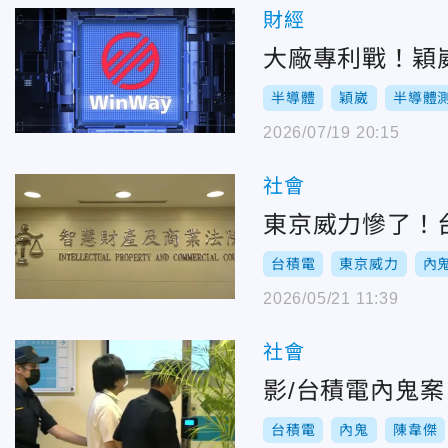
財經
大廠專利戰！穎
半導體
穎崴
半導體
2026/07/19 20:15
社會
東京威力慘了！
台積電
東京威力
內
2026/05/21 11:39
社會
影/台積電內鬼
台積電
內鬼
陳韋傑