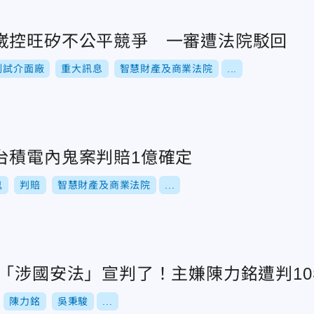
崴控旺矽不公平競爭 一審遭法院駁回
測試介面廠
重大訊息
智慧財產及商業法院
...
台積電內鬼案判賠1億確定
鬼
判賠
智慧財產及商業法院
...
案「涉國安法」宣判了！主嫌陳力銘遭判10
陳力銘
吳秉駿
...