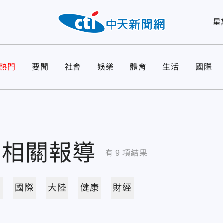
星
熱門
要聞
社會
娛樂
體育
生活
國際
相關報導
有
9
項結果
活
國際
大陸
健康
財經