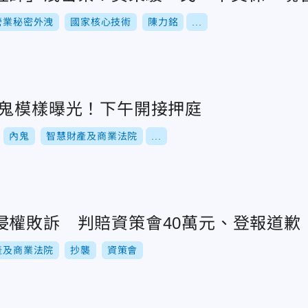
營業秘密外洩
國家核心技術
陳力銘
...
內鬼模樣曝光！下午開接押庭
內鬼
智慧財產及商業法院
...
侵權敗訴 判賠資策會40萬元、登報道歉
產及商業法院
抄襲
資策會