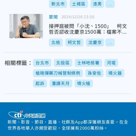
新北市
土城區
渣男
...
要聞
2024/12/26 23:50
接押庭被問「小沈、1500」 柯文
哲否認收沈慶京1500萬：檔案不知
誰製作
北檢
柯文哲
沈慶京
...
相關標籤：
台北市
北投區
士林地檢署
河堤
槍砲彈藥刀械管制條例
孫安佐
噴火器
起訴
重讀天月
噴火槍
新聞、影音、節目、直播、社群及App都深獲網友喜愛，在全
世界各地華人亦頗受歡迎，全球擁有2000萬粉絲。