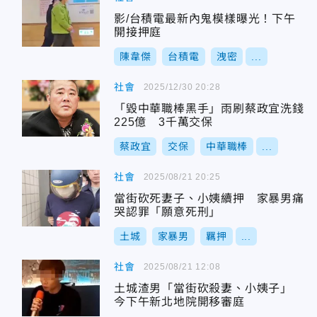
影/台積電最新內鬼模樣曝光！下午
開接押庭
陳韋傑
台積電
洩密
...
社會
2025/12/30 20:28
「毀中華職棒黑手」雨刷蔡政宜洗錢
225億 3千萬交保
蔡政宜
交保
中華職棒
...
社會
2025/08/21 20:25
當街砍死妻子、小姨續押 家暴男痛
哭認罪「願意死刑」
土城
家暴男
羈押
...
社會
2025/08/21 12:08
土城渣男「當街砍殺妻、小姨子」
今下午新北地院開移審庭