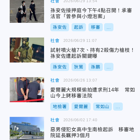
社會
2026/06/29 13:54
孫安佐接押庭今下午4點召開！承審
法官「曾參與小燈泡案」
孫安佐
起訴
移審
...
社會
2026/06/29 11:07
試射噴火槍7次、持有2殺傷力槍枝！
孫安佐遭起訴關鍵曝
孫安佐
狄鶯
孫鵬
...
社會
2026/06/26 13:07
愛爾麗大規模偷拍遭求刑14年 常如
山今上銬移審法院
地檢署
愛爾麗
常如山
...
社會
2026/06/02 17:40
惡男侵犯女高中生南檢起訴 移審地
院延長羈押3個月