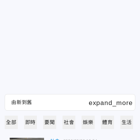
全部
即時
要聞
社會
娛樂
體育
生活