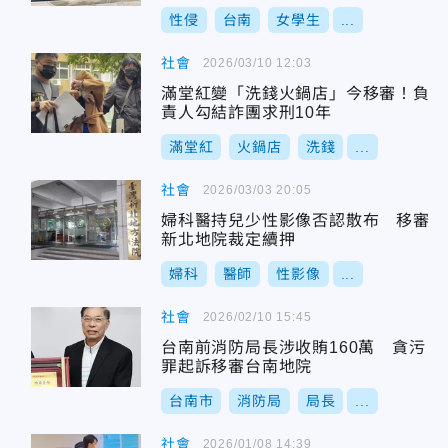
性侵
台南
女學生
...
社會
2026/03/10 12:03
滿堂紅變「洗錢火鍋店」今移審！負
責人勾結詐團求刑10年
滿堂紅
火鍋店
洗錢
...
社會
2026/03/03 20:05
婦科醫持兒少性影像否認散布 移審
新北地院裁定續押
婦科
醫師
性影像
...
社會
2026/02/10 15:45
台南前消防局長涉收賄160萬 貪污
罪起訴移審台南地院
台南市
消防局
局長
...
社會
2026/01/08 14:39