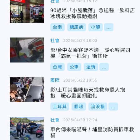
社會
2026/06/23 15:12
90歲婦「小腿脫落」急送醫 飲料店
冰塊救援孫感動道謝
台南
糖尿病
小腿
...
社會
2026/05/24 18:03
影/台中女乘客疑不適 暖心客運司
機「霸氣一把背」衝診所
台灣
公車
溫情
...
國際
2026/05/22 10:55
影/土耳其貓咪每天找救命恩人抱
抱 暖心畫面網融化
土耳其
貓咪
流浪貓
...
社會
2026/04/30 12:24
車內傳來喵喵聲！埔里消防員拆車救
貓