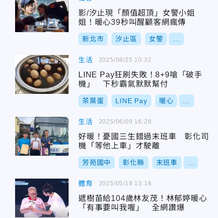
影/汐止現「顏值超頂」女警小姐
姐！暖心39秒叫醒顧客網瘋傳
新北市
汐止區
女警
...
生活
2025/08/25 10:32
LINE Pay狂刷失敗！8+9嗆「破手
機」 下秒霸氣默默幫付
茶葉蛋
LINE Pay
暖心
...
生活
2025/06/09 16:28
好暖！憂國三生錯過末班車 彰化司
機「等他上車」才駛離
芳苑國中
彰化縣
末班車
...
體育
2025/05/18 13:18
遞樹苗給104歲林友茂！林郁婷暖心
「有事要叫我喔」 全網讚爆