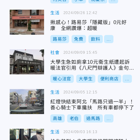
生活
2024/09/26 12:42
揪感心！路易莎「隱藏版」0元好
康 全網讚爆：超暖
路易莎
免費
飲料
...
社會
2024/09/09 15:45
大學生急如廁拿10元衛生紙遭起訴
暖法官引用《八尺門辯護人》金句免
刑
暖心法官
大學生
便利商店
...
生活
2024/09/05 12:15
紅燈快結束阿北「馬路只過一半」！
善心騎士下車攙扶 所有車都停下了
高雄
老伯
過馬路
...
生活
2024/09/03 16:13