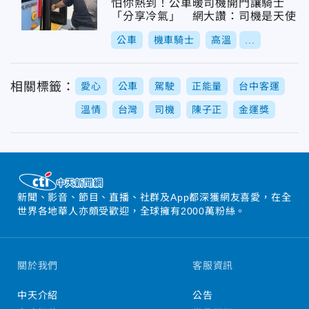
怕你熱到！公車暖司機開門讓騎士
「分享冷氣」 網大讚：司機是天使
公車
機車騎士
高溫
...
相關標籤：
愛心
公車
駕駛
正能量
台中客運
溫情
台灣
司機
陳子正
金運獎
新聞、影音、節目、直播、社群及App都深獲網友喜愛，在全
世界各地華人亦頗受歡迎，全球擁有2000萬粉絲。
關於我們
客服資訊
中天介紹
公告