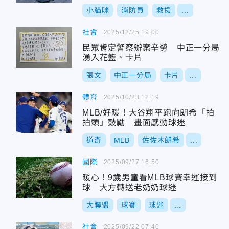
小貓咪
消防員
救援
...
社會
2025/12/25 19:00
民眾肯定警察辦案辛勞 中正一分局
湧入花籃、卡片
張文
中正一分局
卡片
...
體育
2025/10/23 12:19
MLB/好暖！大谷翔平跑向朗希「拍
拍頭」鼓勵 畫面感動球迷
道奇
MLB
佐佐木朗希
...
國際
2025/09/27 16:50
暖心！9歲男童看MLB球賽幸運接到
球 大方轉送老奶奶球迷
大聯盟
球賽
球迷
...
社會
2025/09/22 07:40