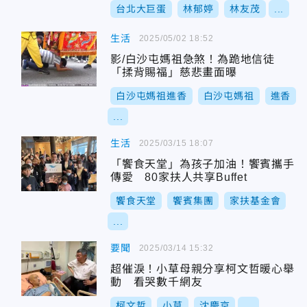
台北大巨蛋
林郁婷
林友茂
...
生活
2025/05/02 18:52
影/白沙屯媽祖急煞！為跪地信徒
「揉背賜福」慈悲畫面曝
白沙屯媽祖進香
白沙屯媽祖
進香
...
生活
2025/03/15 18:07
「饗食天堂」為孩子加油！饗賓攜手
傳愛 80家扶人共享Buffet
饗食天堂
饗賓集團
家扶基金會
...
要聞
2025/03/14 15:32
超催淚！小草母親分享柯文哲暖心舉
動 看哭數千網友
柯文哲
小草
沈慶京
...